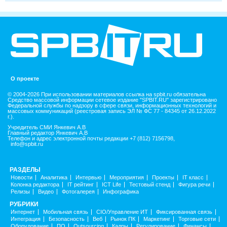
О проекте
© 2004-2026 При использовании материалов ссылка на spbit.ru обязательна
Средство массовой информации сетевое издание "SPBIT.RU" зарегистрировано
Федеральной службы по надзору в сфере связи, информационных технологий и
массовых коммуникаций (реестровая запись ЭЛ № ФС 77 - 84345 от 26.12.2022
г.).
Учредитель СМИ Янкевич А.В
Главный редактор Янкевич А.В
Телефон и адрес электронной почты редакции +7 (812) 7156798,
info@spbit.ru
РАЗДЕЛЫ
Новости
Аналитика
Интервью
Мероприятия
Проекты
IT класс
Колонка редактора
IT рейтинг
ICT Life
Тестовый стенд
Фигура речи
Релизы
Видео
Фотогалерея
Инфографика
РУБРИКИ
Интернет
Мобильная связь
CIO/Управление ИТ
Фиксированная связь
Интеграция
Безопасность
Веб
Рынок ПК
Маркетинг
Торговые сети
Оборудование
ПО
Outsourcing
Кадры
Регулирование
Финансы