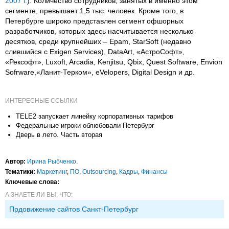
2007 г.
). Количество сотрудников, занятых в именно этом
сегменте, превышает 1,5 тыс. человек. Кроме того, в
Петербурге широко представлен сегмент офшорных
разработчиков, которых здесь насчитывается несколько
десятков, среди крупнейших – Epam, StarSoft (недавно
слившийся с Exigen Services), DataArt, «АстроСофт»,
«Рексофт», Luxoft, Arcadia, Kenjitsu, Qbix, Quest Software, Envion
Sofrware,«Ланит-Терком», eVelopers, Digital Design и др.
ИНТЕРЕСНЫЕ ССЫЛКИ
TELE2 запускает линейку корпоративных тарифов
Федеральные игроки облюбовали Петербург
Дверь в лето. Часть вторая
Автор:
Ирина Рыбченко
.
Тематики:
Маркетинг
,
ПО
,
Outsourcing
,
Кадры
,
Финансы
Ключевые слова:
А ЗНАЕТЕ ЛИ ВЫ, ЧТО:
Прдовижение сайтов Санкт-Петербург