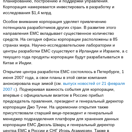
планированию, построению и поддержки управления.
Корпорация намеревается инвестировать в разработку и
исследования $1,4 млрд.
Особое внимание корпорация уделяет привлечению
потенциала разработчиков других стран. В развитие этого
направления EMC вкладывает существенное количество
средств. На сегодня офисы корпорации расположены в 85
странах мира. Научно-исследовательские лаборатории и
центры разработки EMC существуют в Ирландии и Израиле, а с
текущего года продукты корпорации будут разрабатываться в
Китае и Индии.
Открытие центра разработок EMC состоялось в Петербурге, 1
июня 2007 года, а свои планы в этой связи компания
анонсировала еще зимой (см.
выпуск новостей от 21 февраля
2007 г
.). Подчеркивая важность события для корпорации,
впервые с официальным визитом в Россию прибыл
председатель правления, президент и генеральный директор
корпорации Джо Туччи. На церемонии открытия также
присутствовали старший вице-президент и генеральный
менеджер подразделения платформ для хранения данных
корпорации EMC Джоэль Шварц и генеральный директор
центра EMC в России и СНГ Игорь Агамирзян. Также в