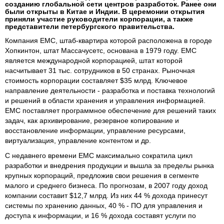
созданию глобальной сети центров разработок. Ранее они
были открыты в Китае и Индии. В церемонии открытия
приняли участие руководители корпорации, а также
представители петербургского правительства.
Компания EMC, штаб-квартира которой расположена в городе
Хопкинтон, штат Массачусетс, основана в 1979 году. EMC
является международной корпорацией, штат которой
насчитывает 31 тыс. сотрудников в 50 странах. Рыночная
стоимость корпорации составляет $35 млрд. Ключевое
направление деятельности - разработка и поставка технологий
и решений в области хранения и управления информацией.
EMC поставляет программное обеспечение для решений таких
задач, как архивирование, резервное копирование и
восстановление информации, управление ресурсами,
виртуализация, управление контентом и др.
С недавнего времени EMC максимально сократила цикл
разработки и внедрения продукции и вышла за пределы рынка
крупных корпораций, предложив свои решения в сегменте
малого и среднего бизнеса. По прогнозам, в 2007 году доход
компании составит $12,7 млрд. Из них 44 % дохода принесут
системы по хранению данных, 40 % - ПО для управления и
доступа к информации, и 16 % дохода составят услуги по