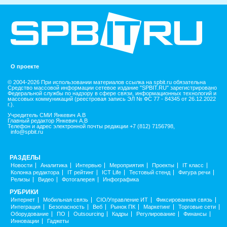
О проекте
© 2004-2026 При использовании материалов ссылка на spbit.ru обязательна
Средство массовой информации сетевое издание "SPBIT.RU" зарегистрировано
Федеральной службы по надзору в сфере связи, информационных технологий и
массовых коммуникаций (реестровая запись ЭЛ № ФС 77 - 84345 от 26.12.2022
г.).
Учредитель СМИ Янкевич А.В
Главный редактор Янкевич А.В
Телефон и адрес электронной почты редакции +7 (812) 7156798,
info@spbit.ru
РАЗДЕЛЫ
Новости
Аналитика
Интервью
Мероприятия
Проекты
IT класс
Колонка редактора
IT рейтинг
ICT Life
Тестовый стенд
Фигура речи
Релизы
Видео
Фотогалерея
Инфографика
РУБРИКИ
Интернет
Мобильная связь
CIO/Управление ИТ
Фиксированная связь
Интеграция
Безопасность
Веб
Рынок ПК
Маркетинг
Торговые сети
Оборудование
ПО
Outsourcing
Кадры
Регулирование
Финансы
Инновации
Гаджеты