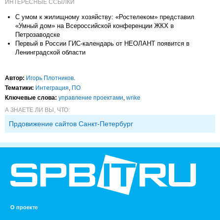
ИНТЕРЕСНЫЕ ССЫЛКИ
С умом к жилищному хозяйству: «Ростелеком» представил
«Умный дом» на Всероссийской конференции ЖКХ в
Петрозаводске
Первый в России ГИС-календарь от НЕОЛАНТ появится в
Ленинградской области
Автор:
Игорь Плотников
.
Тематики:
Интеграция
,
ПО
Ключевые слова:
управление проектами
,
wrike
А ЗНАЕТЕ ЛИ ВЫ, ЧТО:
Прдовижение сайтов Санкт-Петербург
О проекте