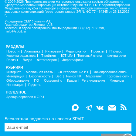
© 2004-2026 При использовании материалов ссылка на spbit.ru обязательна
Средство массовой информации сетевое издание "SPBIT.RU" зарегистрировано
Федеральной службы по надзору в сфере связи, информационных технологий и
массовых коммуникаций (реестровая запись ЭЛ № ФС 77 - 84345 от 26.12.2022
г.).
Учредитель СМИ Янкевич А.В
Главный редактор Янкевич А.В
Телефон и адрес электронной почты редакции +7 (812) 7156798,
info@spbit.ru
РАЗДЕЛЫ
Новости
Аналитика
Интервью
Мероприятия
Проекты
IT класс
Колонка редактора
IT рейтинг
ICT Life
Тестовый стенд
Фигура речи
Релизы
Видео
Фотогалерея
Инфографика
РУБРИКИ
Интернет
Мобильная связь
CIO/Управление ИТ
Фиксированная связь
Интеграция
Безопасность
Веб
Рынок ПК
Маркетинг
Торговые сети
Оборудование
ПО
Outsourcing
Кадры
Регулирование
Финансы
Инновации
Гаджеты
ПОЛЕЗНОЕ
Аренда серверов с GPU
Бесплатная подписка на новости SPbIT