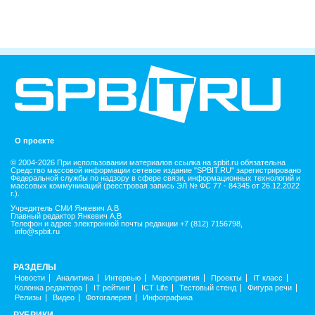
О проекте
© 2004-2026 При использовании материалов ссылка на spbit.ru обязательна
Средство массовой информации сетевое издание "SPBIT.RU" зарегистрировано
Федеральной службы по надзору в сфере связи, информационных технологий и
массовых коммуникаций (реестровая запись ЭЛ № ФС 77 - 84345 от 26.12.2022
г.).
Учредитель СМИ Янкевич А.В
Главный редактор Янкевич А.В
Телефон и адрес электронной почты редакции +7 (812) 7156798,
info@spbit.ru
РАЗДЕЛЫ
Новости
Аналитика
Интервью
Мероприятия
Проекты
IT класс
Колонка редактора
IT рейтинг
ICT Life
Тестовый стенд
Фигура речи
Релизы
Видео
Фотогалерея
Инфографика
РУБРИКИ