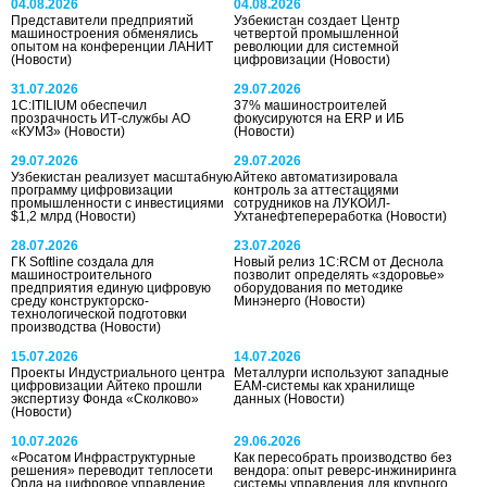
04.08.2026
04.08.2026
Представители предприятий
Узбекистан создает Центр
машиностроения обменялись
четвертой промышленной
опытом на конференции ЛАНИТ
революции для системной
(Новости)
цифровизации
(Новости)
31.07.2026
29.07.2026
1С:ITILIUM обеспечил
37% машиностроителей
прозрачность ИТ-службы АО
фокусируются на ERP и ИБ
«КУМЗ»
(Новости)
(Новости)
29.07.2026
29.07.2026
Узбекистан реализует масштабную
Айтеко автоматизировала
программу цифровизации
контроль за аттестациями
промышленности с инвестициями
сотрудников на ЛУКОЙЛ-
$1,2 млрд
(Новости)
Ухтанефтепереработка
(Новости)
28.07.2026
23.07.2026
ГК Softline создала для
Новый релиз 1С:RCM от Деснола
машиностроительного
позволит определять «здоровье»
предприятия единую цифровую
оборудования по методике
среду конструкторско-
Минэнерго
(Новости)
технологической подготовки
производства
(Новости)
15.07.2026
14.07.2026
Проекты Индустриального центра
Металлурги используют западные
цифровизации Айтеко прошли
EAM-системы как хранилище
экспертизу Фонда «Сколково»
данных
(Новости)
(Новости)
10.07.2026
29.06.2026
«Росатом Инфраструктурные
Как пересобрать производство без
решения» переводит теплосети
вендора: опыт реверс-инжиниринга
Орла на цифровое управление
системы управления для крупного