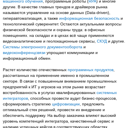
машинного обучения
, программные роботы (
RPA
) и многие
другие. В качестве главных трендов и драйверов рынка
называются управление на основе данных (Data-driven),
гиперавтоматизация, а также
информационная безопасность
и
технологический суверенитет. Остаются актуальными вопросы
физической безопасности и охраны труда: в офисных
помещениях. на складах и в цехах всё чаще применяются
видеоаналитические и геолокационные сервисы,
СКУД
и другие.
Системы электронного документооборота
и
видеоконференцсвязи
упрощают коммуникации и
информационный обмен.
Растет количество отечественных
программных продуктов
,
рассчитанных на применение именно в промышленном
секторе. В связи с повышенным вниманием промышленных
предприятий к ИТ у игроков на этом рынке возрастает
востребованность в услугах квалифицированных
системных
интеграторов
, способных провести аудит бизнес-процессов,
сформировать стратегию
цифровизации
, предложить
оптимальный стек решений, провести их внедрение и
обеспечить поддержку. На выбор заказчика влияют высокий
уровень компетенций интегратора, качественный сервис и
наличие успешных кейсов в соответствующих областях.