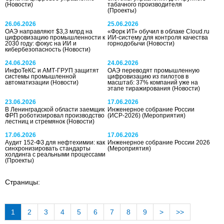
(Новости)
табачного производителя
(Проекты)
26.06.2026
25.06.2026
ОАЭ направляют $3,3 млрд на
«Форк ИТ» обучил в облаке Cloud.ru
цифровизацию промышленности к
ИИ-систему для контроля качества
2030 году: фокус на ИИ и
горнодобычи
(Новости)
кибербезопасность
(Новости)
24.06.2026
24.06.2026
ИнфоТеКС и АМТ-ГРУП защитят
ОАЭ переводят промышленную
системы промышленной
цифровизацию из пилотов в
автоматизации
(Новости)
масштаб: 37% компаний уже на
этапе тиражирования
(Новости)
23.06.2026
17.06.2026
В Ленинградской области заемщик
Инженерное собрание России
ФРП роботизировал производство
(ИСР-2026)
(Мероприятия)
лестниц и стремянок
(Новости)
17.06.2026
17.06.2026
Аудит 152-ФЗ для нефтехимии: как
Инженерное собрание России 2026
синхронизировать стандарты
(Мероприятия)
холдинга с реальными процессами
(Проекты)
Страницы:
1
2
3
4
5
6
7
8
9
>
>>