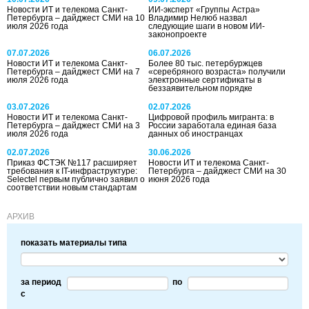
Новости ИТ и телекома Санкт-
ИИ-эксперт «Группы Астра»
Петербурга – дайджест СМИ на 10
Владимир Нелюб назвал
июля 2026 года
следующие шаги в новом ИИ-
законопроекте
07.07.2026
06.07.2026
Новости ИТ и телекома Санкт-
Более 80 тыс. петербуржцев
Петербурга – дайджест СМИ на 7
«серебряного возраста» получили
июля 2026 года
электронные сертификаты в
беззаявительном порядке
03.07.2026
02.07.2026
Новости ИТ и телекома Санкт-
Цифровой профиль мигранта: в
Петербурга – дайджест СМИ на 3
России заработала единая база
июля 2026 года
данных об иностранцах
02.07.2026
30.06.2026
Приказ ФСТЭК №117 расширяет
Новости ИТ и телекома Санкт-
требования к IT-инфраструктуре:
Петербурга – дайджест СМИ на 30
Selectel первым публично заявил о
июня 2026 года
соответствии новым стандартам
АРХИВ
показать материалы типа
за период
по
c