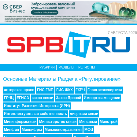
7 АВГУСТА 2026
РУБРИКИ
РАЗДЕЛЫ
РЕГИОНЫ
Основные Материалы Раздела «Регулирование»
авторское право
ГИС ГМП
ГИС ЖКХ
ГКРЧ
Главгосэкспертиза
ГРЧЦ
ЕГИСЗ
закон связи
Закон Яровой
Импорто­замещение
Институт Развития Интернета (ИРИ)
Интеллектуальная собственность
лицензии связи
Мининформсвязи
Министерство связи
Минсвязи
Минстрой
Минфин
Минцифры
Минэкономразвития
МФЦ