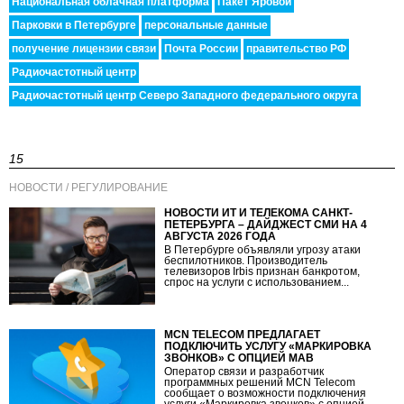
Национальная облачная платформа
Пакет Яровой
Парковки в Петербурге
персональные данные
получение лицензии связи
Почта России
правительство РФ
Радиочастотный центр
Радиочастотный центр Северо Западного федерального округа
15
НОВОСТИ / РЕГУЛИРОВАНИЕ
НОВОСТИ ИТ И ТЕЛЕКОМА САНКТ-
ПЕТЕРБУРГА – ДАЙДЖЕСТ СМИ НА 4
АВГУСТА 2026 ГОДА
В Петербурге объявляли угрозу атаки
беспилотников. Производитель
телевизоров Irbis признан банкротом,
спрос на услуги с использованием...
MCN TELECOM ПРЕДЛАГАЕТ
ПОДКЛЮЧИТЬ УСЛУГУ «МАРКИРОВКА
ЗВОНКОВ» С ОПЦИЕЙ МАВ
Оператор связи и разработчик
программных решений MCN Telecom
сообщает о возможности подключения
услуги «Маркировка звонков» с опцией...