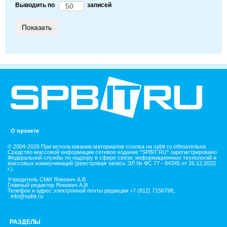
Выводить по
записей
О проекте
© 2004-2026 При использовании материалов ссылка на spbit.ru обязательна
Средство массовой информации сетевое издание "SPBIT.RU" зарегистрировано
Федеральной службы по надзору в сфере связи, информационных технологий и
массовых коммуникаций (реестровая запись ЭЛ № ФС 77 - 84345 от 26.12.2022
г.).
Учредитель СМИ Янкевич А.В
Главный редактор Янкевич А.В
Телефон и адрес электронной почты редакции +7 (812) 7156798,
info@spbit.ru
РАЗДЕЛЫ