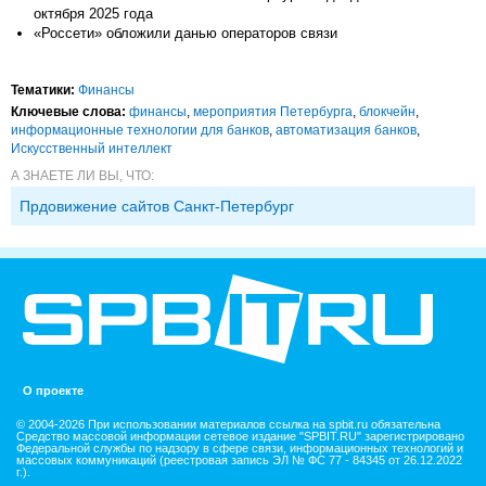
октября 2025 года
«Россети» обложили данью операторов связи
Тематики:
Финансы
Ключевые слова:
финансы
,
мероприятия Петербурга
,
блокчейн
,
информационные технологии для банков
,
автоматизация банков
,
Искусственный интеллект
А ЗНАЕТЕ ЛИ ВЫ, ЧТО:
Прдовижение сайтов Санкт-Петербург
О проекте
© 2004-2026 При использовании материалов ссылка на spbit.ru обязательна
Средство массовой информации сетевое издание "SPBIT.RU" зарегистрировано
Федеральной службы по надзору в сфере связи, информационных технологий и
массовых коммуникаций (реестровая запись ЭЛ № ФС 77 - 84345 от 26.12.2022
г.).