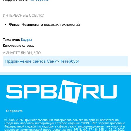
ИНТЕРЕСНЫЕ ССЫЛКИ
Финал Чемпионата высоких технологий
Тематики:
Кадры
Ключевые слова:
А ЗНАЕТЕ ЛИ ВЫ, ЧТО:
Прдовижение сайтов Санкт-Петербург
О проекте
© 2004-2026 При использовании материалов ссылка на spbit.ru обязательна
Средство массовой информации сетевое издание "SPBIT.RU" зарегистрировано
Федеральной службы по надзору в сфере связи, информационных технологий и
массовых коммуникаций (реестровая запись ЭЛ № ФС 77 - 84345 от 26.12.2022