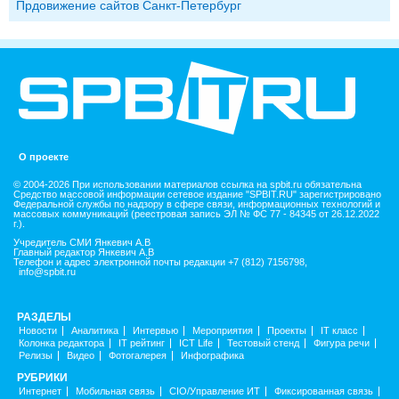
Прдовижение сайтов Санкт-Петербург
О проекте
© 2004-2026 При использовании материалов ссылка на spbit.ru обязательна
Средство массовой информации сетевое издание "SPBIT.RU" зарегистрировано
Федеральной службы по надзору в сфере связи, информационных технологий и
массовых коммуникаций (реестровая запись ЭЛ № ФС 77 - 84345 от 26.12.2022
г.).
Учредитель СМИ Янкевич А.В
Главный редактор Янкевич А.В
Телефон и адрес электронной почты редакции +7 (812) 7156798,
info@spbit.ru
РАЗДЕЛЫ
Новости
Аналитика
Интервью
Мероприятия
Проекты
IT класс
Колонка редактора
IT рейтинг
ICT Life
Тестовый стенд
Фигура речи
Релизы
Видео
Фотогалерея
Инфографика
РУБРИКИ
Интернет
Мобильная связь
CIO/Управление ИТ
Фиксированная связь