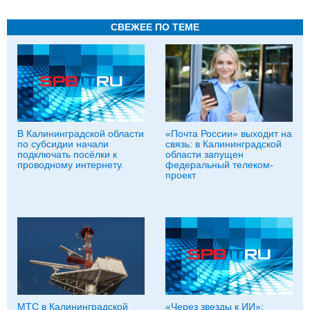
СВЕЖЕЕ ПО ТЕМЕ
В Калининградской области
«Почта России» выходит на
по субсидии начали
связь: в Калининградской
подключать посёлки к
области запущен
проводному интернету.
федеральный телеком-
проект
МТС в Калининградской
«Через звезды к ИИ»: