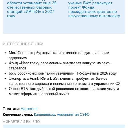
области установит еще 25
ученые БФУ реализуют
отечественных базовых
проект Фонда
станций «ИРТЕЯ» к 2027
президентских грантов по
году
искусственному интеллекту
ИНТЕРЕСНЫЕ ССЫЛКИ
МегаФон: петербуржцы стали активнее следить за своим
здоровьем
Фонд «Навстречу переменам» объявляет конкурс импакт-
стартапов
65% российских компаний увеличили IT-бюджеты в 2026 году
Экспертиза Frank RG и BSS: клиенты требуют от банков
качественного сервиса и понимания контекста в управлении CX
Опрос ВТБ: каждый пятый россиянин не знает, за какие услуги
может оформить налоговый вычет
Тематики:
Маркетинг
Ключевые слова:
Калининград
,
мероприятия СЗФО
А ЗНАЕТЕ ЛИ ВЫ, ЧТО: