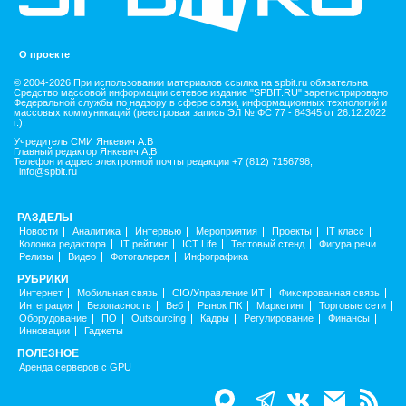
О проекте
© 2004-2026 При использовании материалов ссылка на spbit.ru обязательна
Средство массовой информации сетевое издание "SPBIT.RU" зарегистрировано
Федеральной службы по надзору в сфере связи, информационных технологий и
массовых коммуникаций (реестровая запись ЭЛ № ФС 77 - 84345 от 26.12.2022
г.).
Учредитель СМИ Янкевич А.В
Главный редактор Янкевич А.В
Телефон и адрес электронной почты редакции +7 (812) 7156798,
info@spbit.ru
РАЗДЕЛЫ
Новости
Аналитика
Интервью
Мероприятия
Проекты
IT класс
Колонка редактора
IT рейтинг
ICT Life
Тестовый стенд
Фигура речи
Релизы
Видео
Фотогалерея
Инфографика
РУБРИКИ
Интернет
Мобильная связь
CIO/Управление ИТ
Фиксированная связь
Интеграция
Безопасность
Веб
Рынок ПК
Маркетинг
Торговые сети
Оборудование
ПО
Outsourcing
Кадры
Регулирование
Финансы
Инновации
Гаджеты
ПОЛЕЗНОЕ
Аренда серверов с GPU