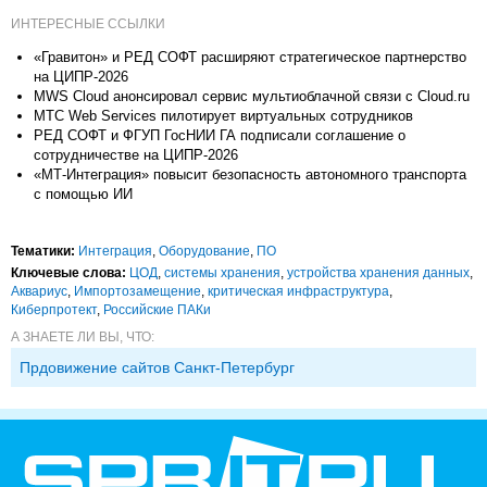
ИНТЕРЕСНЫЕ ССЫЛКИ
«Гравитон» и РЕД СОФТ расширяют стратегическое партнерство
на ЦИПР-2026
MWS Cloud анонсировал сервис мультиоблачной связи c Cloud.ru
МТС Web Services пилотирует виртуальных сотрудников
РЕД СОФТ и ФГУП ГосНИИ ГА подписали соглашение о
сотрудничестве на ЦИПР-2026
«МТ-Интеграция» повысит безопасность автономного транспорта
с помощью ИИ
Тематики:
Интеграция
,
Оборудование
,
ПО
Ключевые слова:
ЦОД
,
системы хранения
,
устройства хранения данных
,
Аквариус
,
Импорто­замещение
,
критическая инфраструктура
,
Киберпротект
,
Российские ПАКи
А ЗНАЕТЕ ЛИ ВЫ, ЧТО:
Прдовижение сайтов Санкт-Петербург