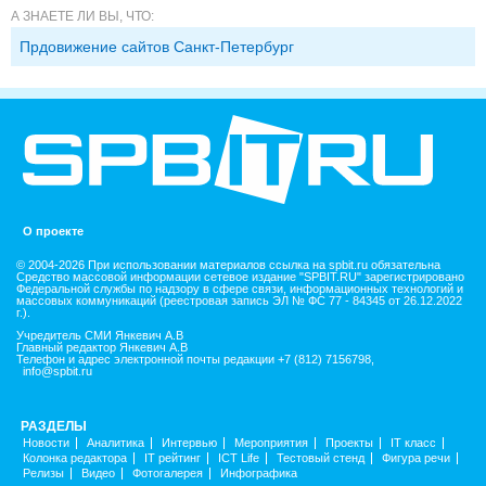
А ЗНАЕТЕ ЛИ ВЫ, ЧТО:
Прдовижение сайтов Санкт-Петербург
О проекте
© 2004-2026 При использовании материалов ссылка на spbit.ru обязательна
Средство массовой информации сетевое издание "SPBIT.RU" зарегистрировано
Федеральной службы по надзору в сфере связи, информационных технологий и
массовых коммуникаций (реестровая запись ЭЛ № ФС 77 - 84345 от 26.12.2022
г.).
Учредитель СМИ Янкевич А.В
Главный редактор Янкевич А.В
Телефон и адрес электронной почты редакции +7 (812) 7156798,
info@spbit.ru
РАЗДЕЛЫ
Новости
Аналитика
Интервью
Мероприятия
Проекты
IT класс
Колонка редактора
IT рейтинг
ICT Life
Тестовый стенд
Фигура речи
Релизы
Видео
Фотогалерея
Инфографика