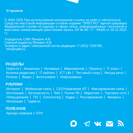
О проекте
© 2004-2026 При использовании материалов ссылка на spbit.ru обязательна
Средство массовой информации сетевое издание "SPBIT.RU" зарегистрировано
Федеральной службы по надзору в сфере связи, информационных технологий и
массовых коммуникаций (реестровая запись ЭЛ № ФС 77 - 84345 от 26.12.2022
г.).
Учредитель СМИ Янкевич А.В
Главный редактор Янкевич А.В
Телефон и адрес электронной почты редакции +7 (812) 7156798,
info@spbit.ru
РАЗДЕЛЫ
Новости
Аналитика
Интервью
Мероприятия
Проекты
IT класс
Колонка редактора
IT рейтинг
ICT Life
Тестовый стенд
Фигура речи
Релизы
Видео
Фотогалерея
Инфографика
РУБРИКИ
Интернет
Мобильная связь
CIO/Управление ИТ
Фиксированная связь
Интеграция
Безопасность
Веб
Рынок ПК
Маркетинг
Торговые сети
Оборудование
ПО
Outsourcing
Кадры
Регулирование
Финансы
Инновации
Гаджеты
ПОЛЕЗНОЕ
Аренда серверов с GPU