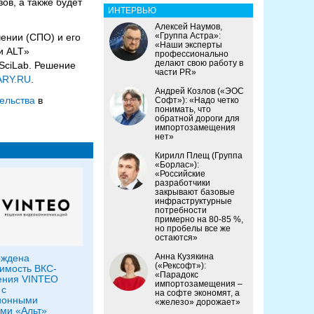
ов, а также будет
ИНТЕРВЬЮ
Алексей Наумов,
«Группа Астра»:
ении (СПО) и его
«Наши эксперты
и ALT»
профессионально
делают свою работу в
«SciLab. Решение
части PR»
ARY.RU
.
Андрей Козлов («ЭОС
тельства
в
Софт»): «Надо четко
понимать, что
обратной дороги для
импортозамещения
нет»
Кирилл Плещ (Группа
«Борлас»):
«Российские
разработчики
закрывают базовые
инфраструктурные
потребности
примерно на 80-85 %,
но пробелы все же
остаются»
Анна Кузякина
рждена
(«Рексофт»):
имость ВКС-
«Парадокс
ения VINTEO
импортозамещения –
 с
на софте экономят, а
ионными
«железо» дорожает»
ми «Альт»