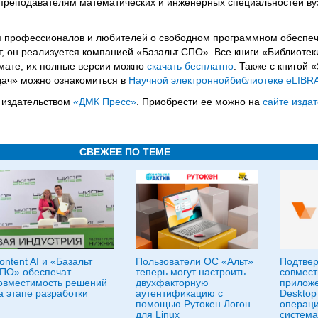
преподавателям математических и инженерных специальностей вуз
я профессионалов и любителей о свободном программном обеспеч
т, он реализуется компанией «Базальт СПО». Все книги «Библиотек
мате, их полные версии можно
скачать бесплатно
. Также с книгой 
дач» можно ознакомиться в
Научн
ой
электронн
ой
библиотек
е
eLIBR
 издательством
«ДМК Пресс»
. Приобрести ее можно на
сайте изда
СВЕЖЕЕ ПО ТЕМЕ
ontent AI и «Базальт
Пользователи ОС «Альт»
Подтве
ПО» обеспечат
теперь могут настроить
совмест
овместимость решений
двухфакторную
прилож
а этапе разработки
аутентификацию с
Desktop
помощью Рутокен Логон
операц
для Linux
система