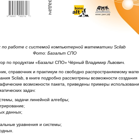
к по работе с системой компьютерной математики Scilab
Фото: Базальт СПО
тор по продуктам «Базальт СПО» Чёрный Владимир Львович.
ник, справочник и практикум по свободно распространяемому мате
вания Scilab, в книге подробно рассмотрены возможности создания
афические возможности пакета, приведены примеры использования
атических задач:
стемы, задачи линейной алгебры;
грирование;
ых данных;
льные уравнения и системы;
одных.