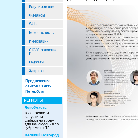
Регулирование
Финансы
Web
Безопасность
Инновации
CIO/Управление
ИТ
Гаджеты
Здоровье
Продвижение
сайтов Санкт-
Петербург
РЕГИОНЫ
Ленобласть
В Ленобласти
запустили
цифровую тропу
для наблюдения за
зубрами от Т2
Великий Новгород