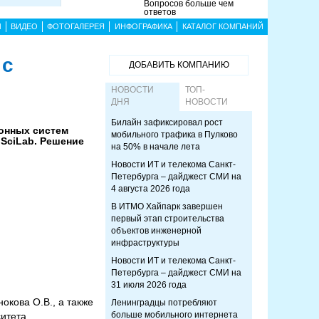
Вопросов больше чем
ответов
Ы
ВИДЕО
ФОТОГАЛЕРЕЯ
ИНФОГРАФИКА
КАТАЛОГ КОМПАНИЙ
 с
ДОБАВИТЬ КОМПАНИЮ
НОВОСТИ
ТОП-
ДНЯ
НОВОСТИ
Билайн зафиксировал рост
онных систем
мобильного трафика в Пулково
SciLab. Решение
на 50% в начале лета
Новости ИТ и телекома Санкт-
Петербурга – дайджест СМИ на
4 августа 2026 года
В ИТМО Хайпарк завершен
первый этап строительства
объектов инженерной
инфраструктуры
Новости ИТ и телекома Санкт-
Петербурга – дайджест СМИ на
31 июля 2026 года
окова О.В., а также
Ленинградцы потребляют
больше мобильного интернета
итета.