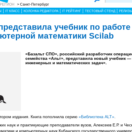
 РЕГИОН
> Санкт-Петербург
Ы
IT КЛАСС
КОЛОНКА РЕДАКТОРА
IT РЕЙТИНГ
ТЕСТОВЫЙ СТЕНД
РЕЛИЗ
представила учебник по работе
ютерной математики Scilab
«Базальт СПО», российский разработчик операци
семейства «Альт», представила новый учебник — 
инженерных и математических задач».
тором издания. Книга пополнила серию
«Библиотека ALT»
.
ких наук и практикующие преподаватели вузов, Алексеев Е.Р. и Чесн
тематики и компьютерных наук Кубанского государственного универс