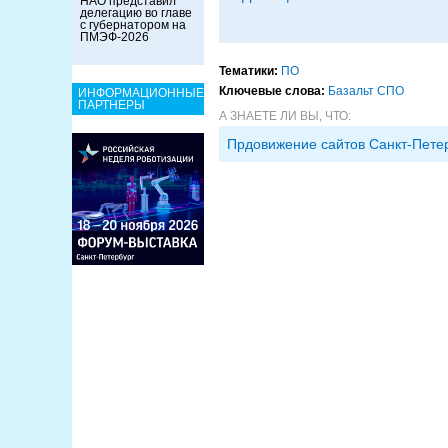
НАО представил
делегацию во главе
с губернатором на
ПМЭФ-2026
Тематики:
ПО
Ключевые слова:
Базальт СПО
ИНФОРМАЦИОННЫЕ
ПАРТНЕРЫ
А ЗНАЕТЕ ЛИ ВЫ, ЧТО:
Прдовижение сайтов Санкт-Пете