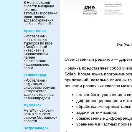
В Новгородской
области внедрена
система
автоматизированного
мониторинга
здравоохранения
на базе Modus BI
Архангельск
«Ростелеком»
провел серию
турниров по игре
Учебни
«БезОпасный
интернет» в
экологическом
лагере
Ответственный редактор — дирек
Кенозерского
национального
Новинка представляет собой учеб
парка
Scilab. Кроме языка программиро
Калининград
приложений, детально описаны гр
«Ростелеком»
подключил к
решении различных классов матем
цифровым услугам
историческое
нелинейные уравнения и си
здание отеля под
Калининградом
дифференцирование и инте
Мурманск
обработка экспериментальн
МегаФон обновил
задачи оптимизации;
сеть в Кольском
районе Мурманской
обыкновенные дифференциа
области
уравнения в частных произв
Петрозаводск