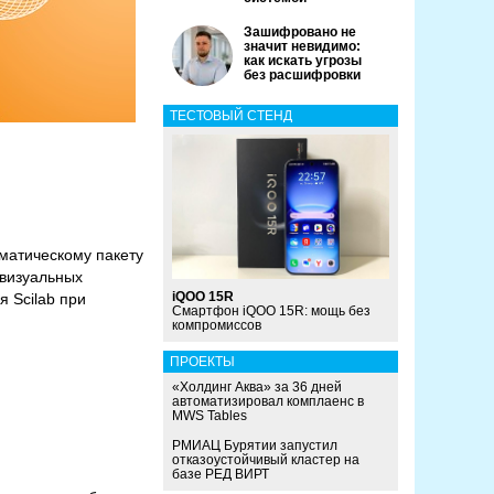
Зашифровано не
значит невидимо:
как искать угрозы
без расшифровки
ТЕСТОВЫЙ СТЕНД
матическому пакету
 визуальных
iQOO 15R
 Scilab при
Смартфон iQOO 15R: мощь без
компромиссов
ПРОЕКТЫ
«Холдинг Аква» за 36 дней
автоматизировал комплаенс в
MWS Tables
РМИАЦ Бурятии запустил
отказоустойчивый кластер на
базе РЕД ВИРТ