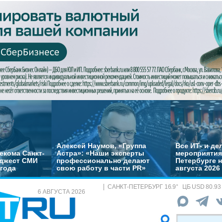
Алексей Наумов, «Группа
Все ИТ- и д
екома Санкт-
Астра»: «Наши эксперты
мероприятия
йджест СМИ
профессионально делают
Петербурге н
 года
свою работу в части PR»
августа 2026
САНКТ-ПЕТЕРБУРГ
16.9
°
ЦБ
USD 80.93
6 АВГУСТА 2026