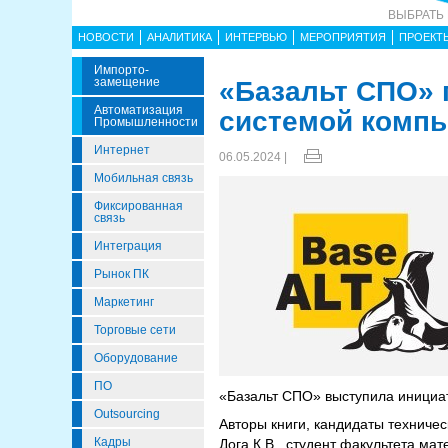
ВЫБРАТЬ
НОВОСТИ
АНАЛИТИКА
ИНТЕРВЬЮ
МЕРОПРИЯТИЯ
ПРОЕКТ
Импорто­
Замещение
«Базальт СПО» 
Автоматизация
системой компь
Промышленности
Интернет
06.05.2024 |
Мобильная связь
Фиксированная
связь
Интеграция
Рынок ПК
Маркетинг
Торговые сети
Оборудование
ПО
«Базальт СПО» выступила инициа
Outsourcing
Авторы книги, кандидаты техничес
Кадры
Дога К.В., студент факультета ма