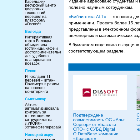
Издание адресовано студентам и 
Карельский
ресурсный центр
полезно научным сотрудникам.
цифровых
технологий
«Библиотека ALT»
— это книги дл
перешёл на
платформу
применении. Проекту более 15 ле
«Госвеб»
представлены в электронном фор
Вологда
инженерных и математических за
Интерактивная
карта Вологды
В бумажном виде книга выпущена
объединила
гостиницы, кафе и
соответствующем разделе.
достопримечательности
для удобного
планирования
поездок
Псков
ИТ-холдинг Т1
перевел «Титан-
Полимер» в режим
налогового
мониторинга
Сыктывкар
Айтеко
автоматизировала
контроль за
Подтверждена
C
аттестациями
совместимость ОС «Альт
С
сотрудников на
ЛУКОЙЛ-
Сервер» от «Базальт
с
Ухтанефтепереработка
СПО» с СУБД Digital
н
Q.DataBase компании
Ненецкий округ
«Диасофт»