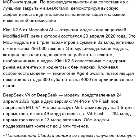
MCP-интеграции. По производительности она сопоставима с
лучшими закрытыми аналогами, демонстрируя высокую
эффективность в длительном выполнении задач и сложной
инженерной оптимизации.
Kimi K2.6 от Moonshot AI –- открытая модель под лицензией
Modified MIT, релиз которой состоялся 20 апреля 2026 года. Это
MoE-модель на 1 трлн параметров в сумме и 32 млрд активных
с контекстом 256 000 токенов. Это мультимодальная модель,
которая позволяет одновременно работать с текстом,
изображениями и видео. Kimi K2.6 сопоставима с лидерами
рынка на агентных и кодинговых бенчмарках. Ключевая
особенность модели — технология Agent Swarm, позволяющая
оркестрировать до 300 субагентов на 4000 скоординированных
шагов.
DeepSeek V4 от DeepSeek — модель, представленная 24
апреля 2026 года в двух версиях: V4-Pro и V4-Flash под
лицензией MIT. V4-Pro использует MoE-архитектуру на 1,6 трлн
параметров, из них 49 млрд активных, а V4-Flash — 284 млрд
параметров всего и 13 млрд активных. Обе модели
поддерживают контекст до 1 млн токенов.
«Пользователи Cloud.ru одними из первых получают доступ к