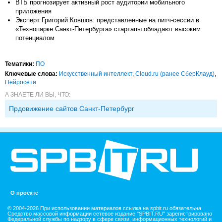
ВТБ прогнозирует активный рост аудитории мобильного
приложения
Эксперт Григорий Ковшов: представленные на питч-сессии в
«Технопарке Санкт-Петербурга» стартапы обладают высоким
потенциалом
Тематики:
ПО
Ключевые слова:
Искусственный интеллект
,
Cloud.ru (ранее СберКлауд)
,
Нейросети
А ЗНАЕТЕ ЛИ ВЫ, ЧТО:
Прдовижение сайтов Санкт-Петербург
О проекте
© 2004-2026 При использовании материалов ссылка на spbit.ru обязательна
Средство массовой информации сетевое издание "SPBIT.RU" зарегистрировано
Федеральной службы по надзору в сфере связи, информационных технологий и