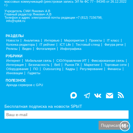
массовых коммуникаций (реестровая запись ЭЛ № ФС 77 - 84345 от 26.12.2022
г.).
Учредитель СМИ Янкевич А.В
Главный редактор Янкевич А.В
Телефон и адрес электронной почты редакции +7 (812) 7156798,
info@spbit.ru
РАЗДЕЛЫ
Новости
Аналитика
Интервью
Мероприятия
Проекты
IT класс
Колонка редактора
IT рейтинг
ICT Life
Тестовый стенд
Фигура речи
Релизы
Видео
Фотогалерея
Инфографика
РУБРИКИ
Интернет
Мобильная связь
CIO/Управление ИТ
Фиксированная связь
Интеграция
Безопасность
Веб
Рынок ПК
Маркетинг
Торговые сети
Оборудование
ПО
Outsourcing
Кадры
Регулирование
Финансы
Инновации
Гаджеты
ПОЛЕЗНОЕ
Аренда серверов с GPU
Бесплатная подписка на новости SPbIT