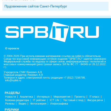
Прдовижение сайтов Санкт-Петербург
О проекте
© 2004-2026 При использовании материалов ссылка на spbit.ru обязательна
Средство массовой информации сетевое издание "SPBIT.RU" зарегистрировано
Федеральной службы по надзору в сфере связи, информационных технологий и
массовых коммуникаций (реестровая запись ЭЛ № ФС 77 - 84345 от 26.12.2022
г.).
Учредитель СМИ Янкевич А.В
Главный редактор Янкевич А.В
Телефон и адрес электронной почты редакции +7 (812) 7156798,
info@spbit.ru
РАЗДЕЛЫ
Новости
Аналитика
Интервью
Мероприятия
Проекты
IT класс
Колонка редактора
IT рейтинг
ICT Life
Тестовый стенд
Фигура речи
Релизы
Видео
Фотогалерея
Инфографика
РУБРИКИ