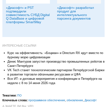
«Диасофт» и PST
«Диасофт» разработал
подтвердили
продукт для
совместимость СУБД Digital
интеллектуального
Q.DataBase и цифровой
парсинга документов
платформы SmartWay
ИНТЕРЕСНЫЕ ССЫЛКИ
Курс на эффективность: «Боцман» и Directum RX идут вместе по
бурному морю цифровизации
Денис Мантуров запустил производство промышленных роботов в
Санкт-Петербурге
VK Tech станет технологическим партнером Петербургской Биржи
в развитии торговли облачными ресурсами и ЦФА
Все ИТ- и деловые мероприятия и конференции в Петербурге на
неделе с 8 по 14 июня 2026 года
Тематики:
ПО
Ключевые слова:
программное обеспечение
,
обновление
,
Диасофт
А ЗНАЕТЕ ЛИ ВЫ, ЧТО: