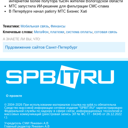
интернетом более полутора тысяч жителей Вологодской области
МТС запустила ИИ-решение для фильтрации СМС-спама
В Петербурге начал работу МТС Бизнес Хаб
Тематики:
Мобильная связь
,
Финансы
Ключевые слова:
МегаФон
,
платежи
,
система оплаты
,
сотовая связь
А ЗНАЕТЕ ЛИ ВЫ, ЧТО:
Прдовижение сайтов Санкт-Петербург
О проекте
© 2004-2026 При использовании материалов ссылка на spbit.ru обязательна
Средство массовой информации сетевое издание "SPBIT.RU" зарегистрировано
Федеральной службы по надзору в сфере связи, информационных технологий и
массовых коммуникаций (реестровая запись ЭЛ № ФС 77 - 84345 от 26.12.2022
г.).
Учредитель СМИ Янкевич А.В
Главный редактор Янкевич А.В