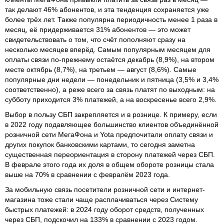
так делают 46% абонентов, и эта тенденция сохраняется уже
более трёх лет. Также популярна периодичность менее 1 раза в
месяц, её придерживается 31% абонентов — это может
свидетельствовать о том, что счёт пополняют сразу на
несколько месяцев вперёд. Самым популярным месяцем для
оплаты связи по-прежнему остаётся декабрь (8,9%), на втором
месте октябрь (8,7%), на третьем — август (8,6%). Самые
популярные дни недели — понедельник и пятница (3,5% и 3,4%
соответственно), а реже всего за связь платят по выходным: на
субботу приходится 3% платежей, а на воскресенье всего 2,9%.
Выбор в пользу СБП закрепляется и в рознице. К примеру, если
в 2022 году подавляющее большинство клиентов объединённой
розничной сети МегаФона и Yota предпочитали оплату связи и
других покупок банковскими картами, то сегодня заметна
существенная переориентация в сторону платежей через СБП.
В феврале этого года их доля в общем обороте розницы стала
выше на 70% в сравнении с февралём 2023 года.
За мобильную связь посетители розничной сети и интернет-
магазина тоже стали чаще расплачиваться через Систему
быстрых платежей: в 2024 году оборот средств, полученных
через СБП, подскочил на 133% в сравнении с 2023 годом.