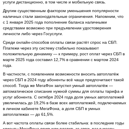
услуги дистанционно, в том числе и мобильную связь.
Другим существенным фактором уменьшения популярности
наличных стали законодательные ограничения. Напомним, что
с 1 января 2025 года пополнение баланса наличными
средствами возможно при предъявлении удостоверения
личности либо через Госуслуги.
Среди онлайн-способов оплаты связи растёт спрос на СБП.
Платежи через эту систему стабильно показывают
положительную динамику — к примеру, рост оплат через СБП в
марте 2025 года составил 12,7% в сравнении с мартом 2024
года.
В частности, с появлением возможности вносить автоплатёж
через СБП в 2024 году абоненты всё чаще предпочитают такой
способ. Тогда же МегаФон запустил умный автоплатёж —
автоматическое списание нужной суммы для оплаты тарифа и
услуг абонента. С октября 2024 года доля умных автоплатежей
увеличилась до 19,2% в базе всех автоплатежей, подключаемых
в личном кабинете МегаФона, а доля СБП в умных
автоплатежах — до 61,5%.
А вот частота оплаты связи более стабильна: в последние годы
клиенты МегаФона привыкли платить за связь раз в месяц —