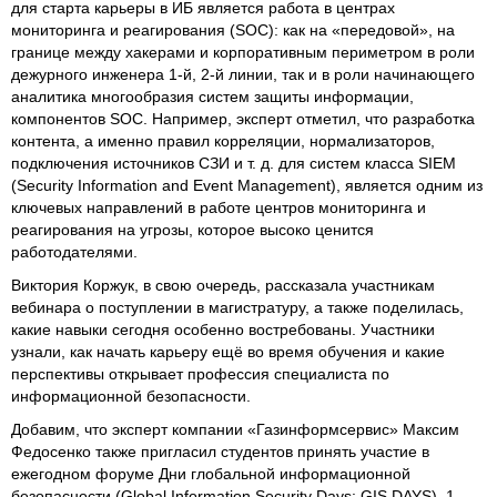
для старта карьеры в ИБ является работа в центрах
мониторинга и реагирования (SOC): как на «передовой», на
границе между хакерами и корпоративным периметром в роли
дежурного инженера 1-й, 2-й линии, так и в роли начинающего
аналитика многообразия систем защиты информации,
компонентов SOC. Например, эксперт отметил, что разработка
контента, а именно правил корреляции, нормализаторов,
подключения источников СЗИ и т. д. для систем класса SIEM
(Security Information and Event Management), является одним из
ключевых направлений в работе центров мониторинга и
реагирования на угрозы, которое высоко ценится
работодателями.
Виктория Коржук, в свою очередь, рассказала участникам
вебинара о поступлении в магистратуру, а также поделилась,
какие навыки сегодня особенно востребованы. Участники
узнали, как начать карьеру ещё во время обучения и какие
перспективы открывает профессия специалиста по
информационной безопасности.
Добавим, что эксперт компании «Газинформсервис» Максим
Федосенко также пригласил студентов принять участие в
ежегодном форуме Дни глобальной информационной
безопасности (Global Information Security Days: GIS DAYS). 1