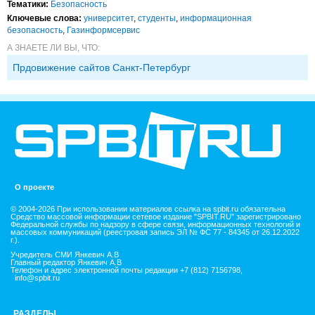
Тематики:
Безопасность
Ключевые слова:
университет
,
студенты
,
информационная
безопасность
,
Газинформсервис
А ЗНАЕТЕ ЛИ ВЫ, ЧТО:
Прдовижение сайтов Санкт-Петербург
О проекте
© 2004-2026 При использовании материалов ссылка на spbit.ru обязательна
Средство массовой информации сетевое издание "SPBIT.RU" зарегистрировано
Федеральной службы по надзору в сфере связи, информационных технологий и
массовых коммуникаций (реестровая запись ЭЛ № ФС 77 - 84345 от 26.12.2022
г.).
Учредитель СМИ Янкевич А.В
Главный редактор Янкевич А.В
Телефон и адрес электронной почты редакции +7 (812) 7156798,
info@spbit.ru
РАЗДЕЛЫ