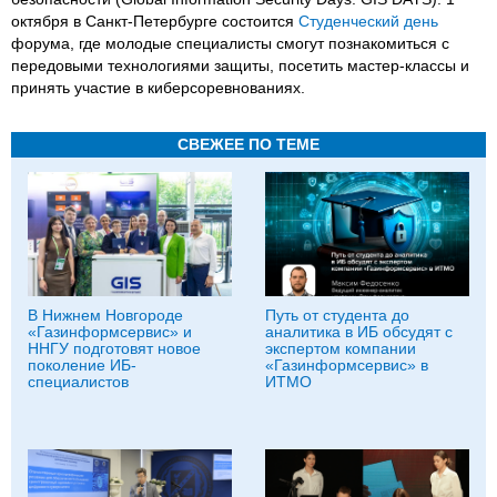
октября в Санкт-Петербурге состоится
Студенческий день
форума, где молодые специалисты смогут познакомиться с
передовыми технологиями защиты, посетить мастер-классы и
принять участие в киберсоревнованиях.
СВЕЖЕЕ ПО ТЕМЕ
В Нижнем Новгороде
Путь от студента до
«Газинформсервис» и
аналитика в ИБ обсудят с
ННГУ подготовят новое
экспертом компании
поколение ИБ-
«Газинформсервис» в
специалистов
ИТМО