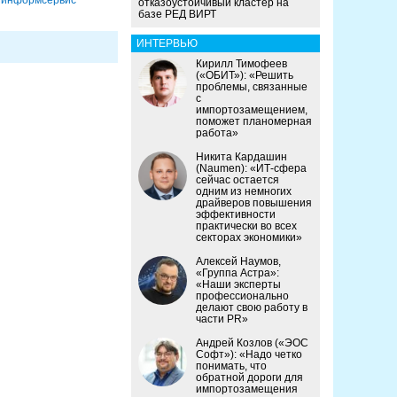
отказоустойчивый кластер на
базе РЕД ВИРТ
ИНТЕРВЬЮ
Кирилл Тимофеев
(«ОБИТ»): «Решить
проблемы, связанные
с
импортозамещением,
поможет планомерная
работа»
Никита Кардашин
(Naumen): «ИТ-сфера
сейчас остается
одним из немногих
драйверов повышения
эффективности
практически во всех
секторах экономики»
Алексей Наумов,
«Группа Астра»:
«Наши эксперты
профессионально
делают свою работу в
части PR»
Андрей Козлов («ЭОС
Софт»): «Надо четко
понимать, что
обратной дороги для
импортозамещения