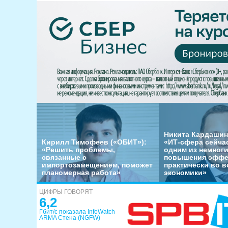
Никита Кардашин
Кирилл Тимофеев («ОБИТ»):
«ИТ-сфера сейча
«Решить проблемы,
одним из немног
связанные с
повышения эффе
импортозамещением, поможет
практически во в
планомерная работа»
экономики»
ЦИФРЫ ГОВОРЯТ
6,2
Гбит/с показала InfoWatch
ARMA Стена (NGFW)