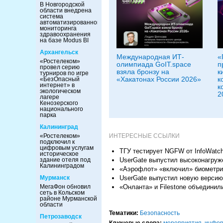
В Новгородской
области внедрена
система
автоматизированного
мониторинга
здравоохранения
на базе Modus BI
Архангельск
Международная ИТ-
«
«Ростелеком»
олимпиада GoIT.space
п
провел серию
взяла бронзу на
к
турниров по игре
«Хакатонах России 2026»
к
«БезОпасный
интернет» в
к
экологическом
2
лагере
Кенозерского
национального
парка
Калининград
ИНТЕРЕСНЫЕ ССЫЛКИ
«Ростелеком»
подключил к
цифровым услугам
ТГУ тестирует NGFW от InfoWatc
историческое
UserGate выпустил высоконагруж
здание отеля под
Калининградом
«Аэрофлот» «включил» биометрич
UserGate выпустил новую версию
Мурманск
«Онланта» и Filestone объедини
МегаФон обновил
сеть в Кольском
районе Мурманской
области
Тематики:
Безопасность
Петрозаводск
Ключевые слова:
мероприятия
,
инфор