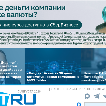
 (Naumen):
с остается
их драйверов
ктивности
«Холдинг Аква» за 36 дней
Новости ИТ и
сех секторах
автоматизировал комплаенс в
Петербурга 
MWS Tables
на 4 августа 
САНКТ-ПЕТЕРБУРГ
21.1
°
ЦБ
USD 81.41
7 АВГУСТА 2026