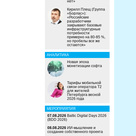
нет»
Кирилл Плещ (Группа
«Борлас»):
«Российские
разработчики
закрывают базовые
инфраструктурные
потребности
примерно на 80-85 %,
но пробелы все же
остаются»
АНАЛИТИКА
Новая эпоха
монетизации софта
Тарифы мобильной
связи оператора Т2
для жителей
Петербурга весной
2026 года
МЕРОПРИЯТИЯ
07.08.2026
Baltic Digital Days 2026
(BDD 2026)
08.08.2026
ИИ-мышление и
создание собственного проекта