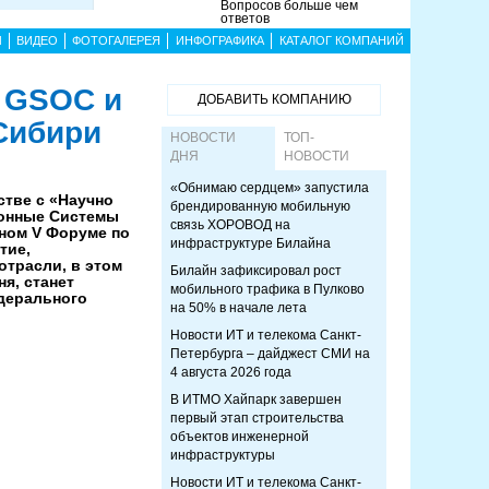
Вопросов больше чем
ответов
Ы
ВИДЕО
ФОТОГАЛЕРЕЯ
ИНФОГРАФИКА
КАТАЛОГ КОМПАНИЙ
 GSOC и
ДОБАВИТЬ КОМПАНИЮ
Сибири
НОВОСТИ
ТОП-
ДНЯ
НОВОСТИ
«Обнимаю сердцем» запустила
тве с «Научно
брендированную мобильную
онные Системы
связь ХОРОВОД на
ном V Форуме по
инфраструктуре Билайна
тие,
трасли, в этом
Билайн зафиксировал рост
ня, станет
мобильного трафика в Пулково
дерального
на 50% в начале лета
Новости ИТ и телекома Санкт-
Петербурга – дайджест СМИ на
4 августа 2026 года
В ИТМО Хайпарк завершен
первый этап строительства
объектов инженерной
инфраструктуры
Новости ИТ и телекома Санкт-