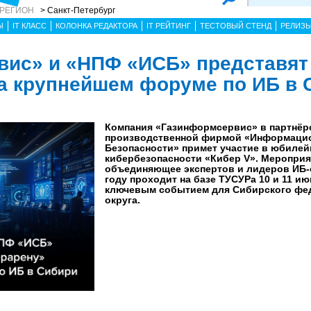
 РЕГИОН
> Санкт-Петербург
Ы
IT КЛАСС
КОЛОНКА РЕДАКТОРА
IT РЕЙТИНГ
ТЕСТОВЫЙ СТЕНД
РЕЛИЗ
вис» и «НПФ «ИСБ» представят
а крупнейшем форуме по ИБ в 
Компания «Газинформсервис» в партнёрс
производственной фирмой «Информаци
Безопасности» примет участие в юбилей
кибербезопасности «Кибер V». Мероприя
объединяющее экспертов и лидеров ИБ-о
году проходит на базе ТУСУРа 10 и 11 ию
ключевым событием для Сибирского фе
округа.