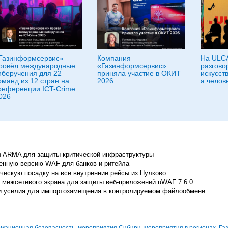
Газинформсервис»
Компания
На ULC
ровёл международные
«Газинформсервис»
разгово
иберучения для 22
приняла участие в ОКИТ
искусст
оманд из 12 стран на
2026
а челов
онференции ICT-Crime
026
h ARMA для защиты критической инфраструктуры
енную версию WAF для банков и ритейла
ескую посадку на все внутренние рейсы из Пулково
 межсетевого экрана для защиты веб‑приложений uWAF 7.6.0
ли усилия для импортозамещения в контролируемом файлообмене
мационная безопасность
,
мероприятия Сибири
,
мероприятия в регионах
,
Га