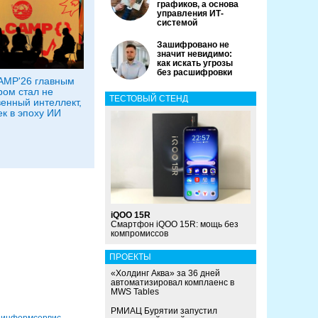
графиков, а основа
управления ИТ-
системой
Зашифровано не
значит невидимо:
как искать угрозы
без расшифровки
AMP'26 главным
ром стал не
ТЕСТОВЫЙ СТЕНД
венный интеллект,
ек в эпоху ИИ
iQOO 15R
Смартфон iQOO 15R: мощь без
компромиссов
ПРОЕКТЫ
«Холдинг Аква» за 36 дней
автоматизировал комплаенс в
MWS Tables
РМИАЦ Бурятии запустил
зинформсервис