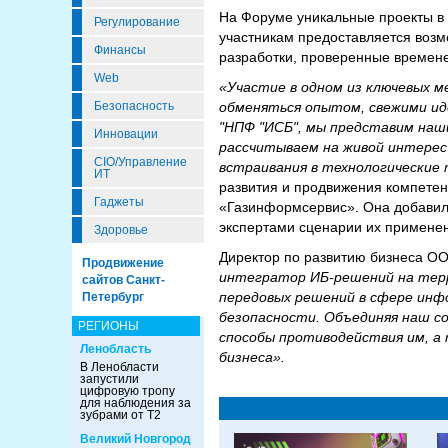
На Форуме уникальные проекты в 
Регулирование
участникам предоставляется возм
Финансы
разработки, проверенные времен
Web
«Участие в одном из ключевых 
обменяться опытом, свежими иде
Безопасность
"НПФ "ИСБ", мы представим наш
Инновации
рассчитываем на живой интерес
CIO/Управление
встраивания в технологические
ИТ
развития и продвижения компетен
Гаджеты
«Газинформсервис». Она добавила,
экспертами сценарии их примене
Здоровье
Директор по развитию бизнеса О
Продвижение
интегратор ИБ-решений на терр
сайтов Санкт-
передовых решений в сфере инф
Петербург
безопасности. Объединяя наш с
РЕГИОНЫ
способы противодействия им, а
Ленобласть
бизнеса».
В Ленобласти
запустили
цифровую тропу
для наблюдения за
зубрами от Т2
Великий Новгород