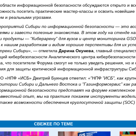
области информационной безопасности обсуждаются открыто и вс
ожность посетить практические мастер-классы и освоить новейшие
ем и реальными угрозами.
мероприятий Сибири по информационной безопасности — это в
ями и завести полезные знакомства. В этом году на стенде н
и продукты — “Киберарену” для вузов и центр мониторинга GS
 к нашим разработкам и видим хорошие перспективы для их усп
 треки Сибири»
, — отметила
Дарина Окунева
, главный специалис
ций кибербезопасности Аналитического центра кибербезопасности
 что посетители Форума смогут не только увидеть решения, но и 
ния для защиты критической информационной инфраструктуры Сиб
ОО «НПФ «ИСБ» Дмитрий Буинцев отметил:
«"НПФ "ИСБ", как круп
итории Сибири и Дальнего Востока и "Газинформсервис" как р
ормационной безопасности представят на форуме комплексное
овместный опыт, мы на практике покажем инструменты моделир
 также возможности обеспечения круглосуточной защиты (SOC) 
СВЕЖЕЕ ПО ТЕМЕ