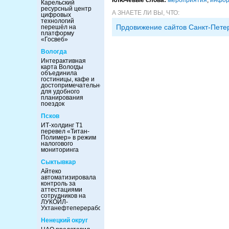
Карельский
ресурсный центр
А ЗНАЕТЕ ЛИ ВЫ, ЧТО:
цифровых
технологий
Прдовижение сайтов Санкт-Пете
перешёл на
платформу
«Госвеб»
Вологда
Интерактивная
карта Вологды
объединила
гостиницы, кафе и
достопримечательности
для удобного
планирования
поездок
Псков
ИТ-холдинг Т1
перевел «Титан-
Полимер» в режим
налогового
мониторинга
Сыктывкар
Айтеко
автоматизировала
контроль за
аттестациями
сотрудников на
ЛУКОЙЛ-
Ухтанефтепереработка
Ненецкий округ