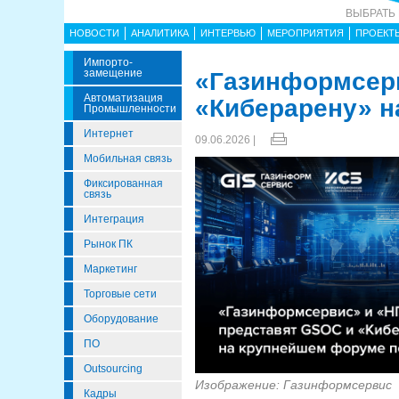
ВЫБРАТЬ
НОВОСТИ
АНАЛИТИКА
ИНТЕРВЬЮ
МЕРОПРИЯТИЯ
ПРОЕКТ
Импорто­
Замещение
«Газинформсер
Автоматизация
«Киберарену» н
Промышленности
Интернет
09.06.2026 |
Мобильная связь
Фиксированная
связь
Интеграция
Рынок ПК
Маркетинг
Торговые сети
Оборудование
ПО
Outsourcing
Изображение: Газинформсервис
Кадры