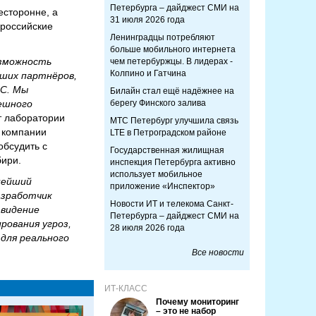
Петербурга – дайджест СМИ на
есторонне, а
31 июля 2026 года
 российские
Ленинградцы потребляют
больше мобильного интернета
озможность
чем петербуржцы. В лидерах -
Колпино и Гатчина
аших партнёров,
OC. Мы
Билайн стал ещё надёжнее на
ешного
берегу Финского залива
т лаборатории
МТС Петербург улучшила связь
 компании
LTE в Петроградском районе
обсудить с
Государственная жилищная
ири.
инспекция Петербурга активно
использует мобильное
нейший
приложение «Инспектор»
азработчик
Новости ИТ и телекома Санкт-
 видение
Петербурга – дайджест СМИ на
ования угроз,
28 июля 2026 года
для реального
Все новости
ИТ-КЛАСС
Почему мониторинг
– это не набор