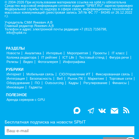
© 2004-2026 При использовании материалов ссылка на spbit.ru обязательна
Средство массовой информации сетевое издание "SPBIT.RU" зарегистрировано
Федеральной службы по надзору в сфере связи, информационных технологий и
массовых коммуникаций (реестровая запись ЭЛ № ФС 77 - 84345 от 26.12.2022
г.).
Учредитель СМИ Янкевич А.В
Главный редактор Янкевич А.В
Телефон и адрес электронной почты редакции +7 (812) 7156798,
info@spbit.ru
РАЗДЕЛЫ
Новости
Аналитика
Интервью
Мероприятия
Проекты
IT класс
Колонка редактора
IT рейтинг
ICT Life
Тестовый стенд
Фигура речи
Релизы
Видео
Фотогалерея
Инфографика
РУБРИКИ
Интернет
Мобильная связь
CIO/Управление ИТ
Фиксированная связь
Интеграция
Безопасность
Веб
Рынок ПК
Маркетинг
Торговые сети
Оборудование
ПО
Outsourcing
Кадры
Регулирование
Финансы
Инновации
Гаджеты
ПОЛЕЗНОЕ
Аренда серверов с GPU
Бесплатная подписка на новости SPbIT