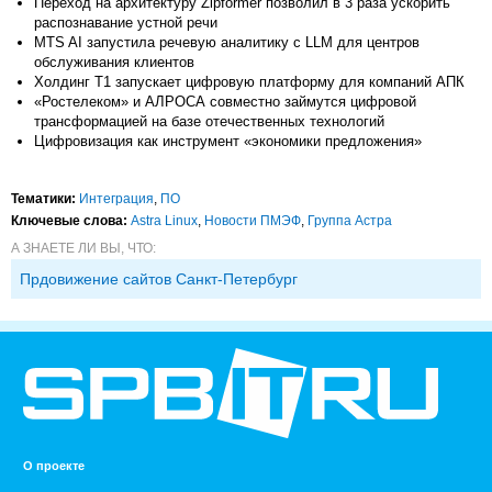
Переход на архитектуру Zipformer позволил в 3 раза ускорить
распознавание устной речи
MTS AI запустила речевую аналитику с LLM для центров
обслуживания клиентов
Холдинг Т1 запускает цифровую платформу для компаний АПК
«Ростелеком» и АЛРОСА совместно займутся цифровой
трансформацией на базе отечественных технологий
Цифровизация как инструмент «экономики предложения»
Тематики:
Интеграция
,
ПО
Ключевые слова:
Astra Linux
,
Новости ПМЭФ
,
Группа Астра
А ЗНАЕТЕ ЛИ ВЫ, ЧТО:
Прдовижение сайтов Санкт-Петербург
О проекте