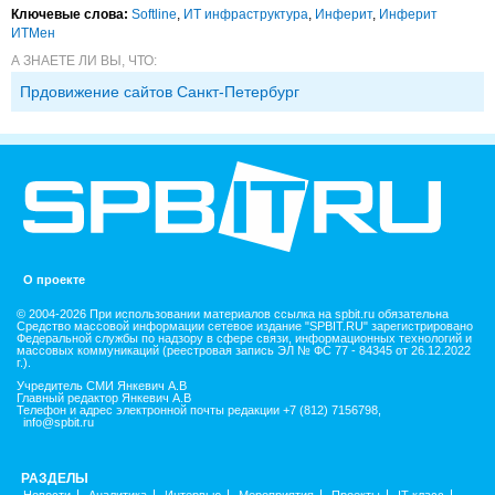
Ключевые слова:
Softline
,
ИТ инфраструктура
,
Инферит
,
Инферит
ИТМен
А ЗНАЕТЕ ЛИ ВЫ, ЧТО:
Прдовижение сайтов Санкт-Петербург
О проекте
© 2004-2026 При использовании материалов ссылка на spbit.ru обязательна
Средство массовой информации сетевое издание "SPBIT.RU" зарегистрировано
Федеральной службы по надзору в сфере связи, информационных технологий и
массовых коммуникаций (реестровая запись ЭЛ № ФС 77 - 84345 от 26.12.2022
г.).
Учредитель СМИ Янкевич А.В
Главный редактор Янкевич А.В
Телефон и адрес электронной почты редакции +7 (812) 7156798,
info@spbit.ru
РАЗДЕЛЫ
Новости
Аналитика
Интервью
Мероприятия
Проекты
IT класс