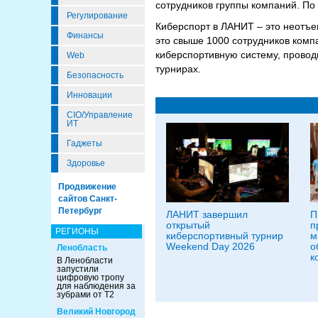
сотрудников группы компаний. По
Регулирование
Киберспорт в ЛАНИТ – это неотъе
Финансы
это свыше 1000 сотрудников комп
киберспортивную систему, проводи
Web
турнирах.
Безопасность
Инновации
CIO/Управление
ИТ
Гаджеты
Здоровье
Продвижение
сайтов Санкт-
Петербург
ЛАНИТ завершил
П
открытый
п
РЕГИОНЫ
киберспортивный турнир
м
Weekend Day 2026
о
Ленобласть
к
В Ленобласти
запустили
цифровую тропу
для наблюдения за
зубрами от Т2
Великий Новгород