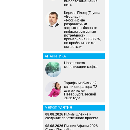
импортозамещения
нет»
Кирилл Плещ (Группа
«Борлас»):
«Российские
разработчики
закрывают базовые
инфраструктурные
потребности
примерно на 80-85 %,
но пробелы все же
остаются»
АНАЛИТИКА
Новая эпоха
монетизации софта
Тарифы мобильной
связи оператора Т2
для жителей
Петербурга весной
2026 года
МЕРОПРИЯТИЯ
08.08.2026
ИИ-мышление и
создание собственного проекта
08.08.2026
Пикник Афиши 2026
Санкт-Петербург