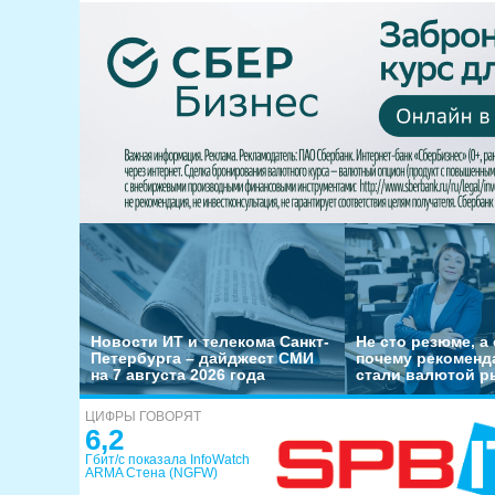
Новости ИТ и телекома Санкт-
Не сто резюме, а 
Петербурга – дайджест СМИ
почему рекоменд
на 7 августа 2026 года
стали валютой р
ЦИФРЫ ГОВОРЯТ
6,2
Гбит/с показала InfoWatch
ARMA Стена (NGFW)