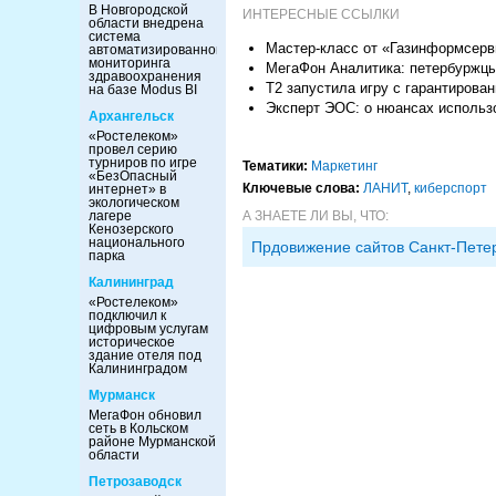
В Новгородской
ИНТЕРЕСНЫЕ ССЫЛКИ
области внедрена
система
Мастер-класс от «Газинформсерви
автоматизированного
мониторинга
МегаФон Аналитика: петербуржцы
здравоохранения
Т2 запустила игру с гарантирова
на базе Modus BI
Эксперт ЭОС: о нюансах использ
Архангельск
«Ростелеком»
провел серию
турниров по игре
Тематики:
Маркетинг
«БезОпасный
Ключевые слова:
ЛАНИТ
,
киберспорт
интернет» в
экологическом
А ЗНАЕТЕ ЛИ ВЫ, ЧТО:
лагере
Кенозерского
национального
Прдовижение сайтов Санкт-Пете
парка
Калининград
«Ростелеком»
подключил к
цифровым услугам
историческое
здание отеля под
Калининградом
Мурманск
МегаФон обновил
сеть в Кольском
районе Мурманской
области
Петрозаводск