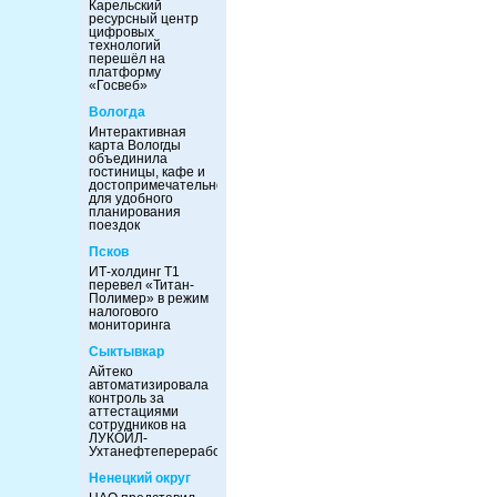
Карельский
ресурсный центр
цифровых
технологий
перешёл на
платформу
«Госвеб»
Вологда
Интерактивная
карта Вологды
объединила
гостиницы, кафе и
достопримечательности
для удобного
планирования
поездок
Псков
ИТ-холдинг Т1
перевел «Титан-
Полимер» в режим
налогового
мониторинга
Сыктывкар
Айтеко
автоматизировала
контроль за
аттестациями
сотрудников на
ЛУКОЙЛ-
Ухтанефтепереработка
Ненецкий округ