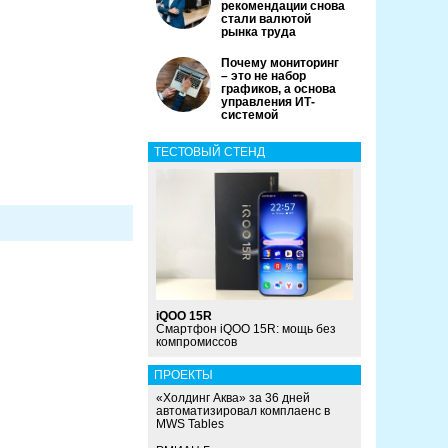
рекомендации снова
стали валютой
рынка труда
Почему мониторинг
– это не набор
графиков, а основа
управления ИТ-
системой
ТЕСТОВЫЙ СТЕНД
iQOO 15R
Смартфон iQOO 15R: мощь без
компромиссов
ПРОЕКТЫ
«Холдинг Аква» за 36 дней
автоматизировал комплаенс в
MWS Tables