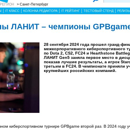
 РЕГИОН
> Санкт-Петербург
Ы
IT КЛАСС
КОЛОНКА РЕДАКТОРА
IT РЕЙТИНГ
ТЕСТОВЫЙ СТЕНД
РЕЛИЗ
ны ЛАНИТ – чемпионы GPBgame
28 сентября 2024 года прошел гранд-фин
межкорпоративного киберспортивного 
по Dota 2, CS2, FC24 и Hearthstone Battl
ЛАНИТ Gen5 заняла первое место в дисц
показав лучшие результаты, а игрок Star
третьим в FC24. В чемпионате приняли у
крупнейших российских компаний.
ном киберспортивном турнире GPBgame второй раз. В 2024 году у