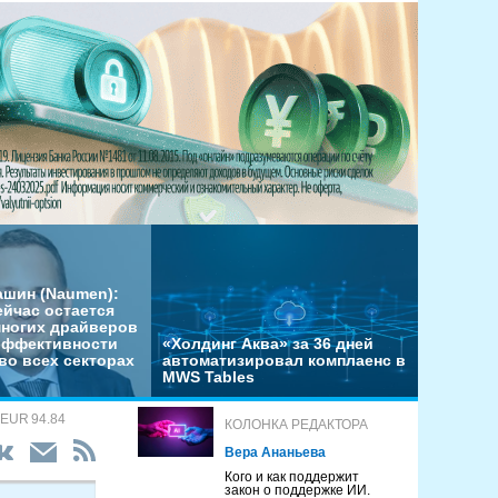
ашин (Naumen):
ейчас остается
многих драйверов
эффективности
«Холдинг Аква» за 36 дней
во всех секторах
автоматизировал комплаенс в
MWS Tables
 EUR 94.84
КОЛОНКА РЕДАКТОРА
Вера Ананьева
Кого и как поддержит
закон о поддержке ИИ.