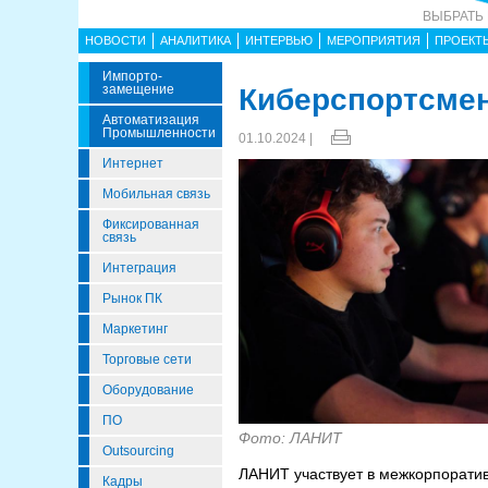
ВЫБРАТЬ
НОВОСТИ
АНАЛИТИКА
ИНТЕРВЬЮ
МЕРОПРИЯТИЯ
ПРОЕКТ
Импорто­
Замещение
Киберспортсме
Автоматизация
Промышленности
01.10.2024 |
Интернет
Мобильная связь
Фиксированная
связь
Интеграция
Рынок ПК
Маркетинг
Торговые сети
Оборудование
ПО
Фото: ЛАНИТ
Outsourcing
ЛАНИТ участвует в межкорпоратив
Кадры