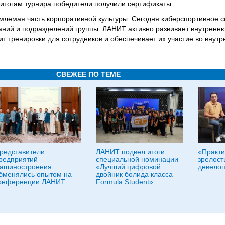
 итогам турнира победители получили сертификаты.
млемая часть корпоративной культуры. Сегодня киберспортивное
аний и подразделений группы. ЛАНИТ активно развивает внутренн
т тренировки для сотрудников и обеспечивает их участие во внут
СВЕЖЕЕ ПО ТЕМЕ
редставители
ЛАНИТ подвел итоги
«Практи
редприятий
специальной номинации
зрелост
ашиностроения
«Лучший цифровой
девело
бменялись опытом на
двойник болида класса
онференции ЛАНИТ
Formula Student»