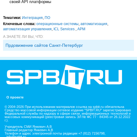
своей API платформы
Тематики:
Интеграция
,
ПО
Ключевые слова:
операционные системы
,
автоматизация
,
автоматизация управления
,
ICL Services
,
АРМ
А ЗНАЕТЕ ЛИ ВЫ, ЧТО:
Прдовижение сайтов Санкт-Петербург
О проекте
© 2004-2026 При использовании материалов ссылка на spbit.ru обязательна
Средство массовой информации сетевое издание "SPBIT.RU" зарегистрировано
Федеральной службы по надзору в сфере связи, информационных технологий и
массовых коммуникаций (реестровая запись ЭЛ № ФС 77 - 84345 от 26.12.2022
г.).
Учредитель СМИ Янкевич А.В
Главный редактор Янкевич А.В
Телефон и адрес электронной почты редакции +7 (812) 7156798,
info@spbit.ru