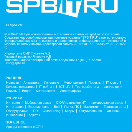
О проекте
© 2004-2026 При использовании материалов ссылка на spbit.ru обязательна
Средство массовой информации сетевое издание "SPBIT.RU" зарегистрировано
Федеральной службы по надзору в сфере связи, информационных технологий и
массовых коммуникаций (реестровая запись ЭЛ № ФС 77 - 84345 от 26.12.2022
г.).
Учредитель СМИ Янкевич А.В
Главный редактор Янкевич А.В
Телефон и адрес электронной почты редакции +7 (812) 7156798,
info@spbit.ru
РАЗДЕЛЫ
Новости
Аналитика
Интервью
Мероприятия
Проекты
IT класс
Колонка редактора
IT рейтинг
ICT Life
Тестовый стенд
Фигура речи
Релизы
Видео
Фотогалерея
Инфографика
РУБРИКИ
Интернет
Мобильная связь
CIO/Управление ИТ
Фиксированная связь
Интеграция
Безопасность
Веб
Рынок ПК
Маркетинг
Торговые сети
Оборудование
ПО
Outsourcing
Кадры
Регулирование
Финансы
Инновации
Гаджеты
ПОЛЕЗНОЕ
Аренда серверов с GPU