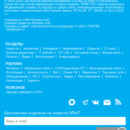
© 2004-2026 При использовании материалов ссылка на spbit.ru обязательна
Средство массовой информации сетевое издание "SPBIT.RU" зарегистрировано
Федеральной службы по надзору в сфере связи, информационных технологий и
массовых коммуникаций (реестровая запись ЭЛ № ФС 77 - 84345 от 26.12.2022
г.).
Учредитель СМИ Янкевич А.В
Главный редактор Янкевич А.В
Телефон и адрес электронной почты редакции +7 (812) 7156798,
info@spbit.ru
РАЗДЕЛЫ
Новости
Аналитика
Интервью
Мероприятия
Проекты
IT класс
Колонка редактора
IT рейтинг
ICT Life
Тестовый стенд
Фигура речи
Релизы
Видео
Фотогалерея
Инфографика
РУБРИКИ
Интернет
Мобильная связь
CIO/Управление ИТ
Фиксированная связь
Интеграция
Безопасность
Веб
Рынок ПК
Маркетинг
Торговые сети
Оборудование
ПО
Outsourcing
Кадры
Регулирование
Финансы
Инновации
Гаджеты
ПОЛЕЗНОЕ
Аренда серверов с GPU
Бесплатная подписка на новости SPbIT