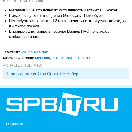
ИНТЕРЕСНЫЕ ССЫЛКИ
МегаФон и Gelarm повысят устойчивость частных LTE-сетей
Билайн запускает тест-драйв 5G в Санкт-Петербурге
Петербургские клиенты Т2 могут менять остатки услуг на скидки
в «Много лосося»
Впервые за историю: в посёлке Варнек НАО появилась
мобильная связь
Тематики:
Мобильная связь
Ключевые слова:
МегаФон
,
сотовая связь
,
YADRO
А ЗНАЕТЕ ЛИ ВЫ, ЧТО:
Прдовижение сайтов Санкт-Петербург
О проекте