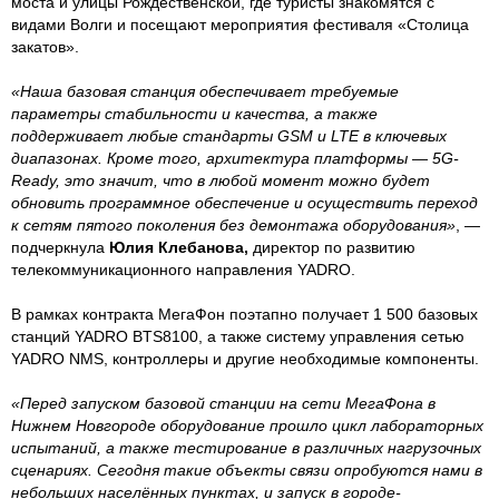
моста и улицы Рождественской, где туристы знакомятся с
видами Волги и посещают мероприятия фестиваля «Столица
закатов».
«Наша базовая станция обеспечивает требуемые
параметры стабильности и качества, а также
поддерживает любые стандарты GSM и LTE в ключевых
диапазонах. Кроме того, архитектура платформы — 5G-
Ready, это значит, что в любой момент можно будет
обновить программное обеспечение и осуществить переход
к сетям пятого поколения без демонтажа оборудования»
, —
подчеркнула
Юлия Клебанова,
директор по развитию
телекоммуникационного направления YADRO.
В рамках контракта МегаФон поэтапно получает 1 500 базовых
станций YADRO BTS8100, а также систему управления сетью
YADRO NMS, контроллеры и другие необходимые компоненты.
«Перед запуском базовой станции на сети МегаФона в
Нижнем Новгороде оборудование прошло цикл лабораторных
испытаний, а также тестирование в различных нагрузочных
сценариях. Сегодня такие объекты связи опробуются нами в
небольших населённых пунктах, и запуск в городе-