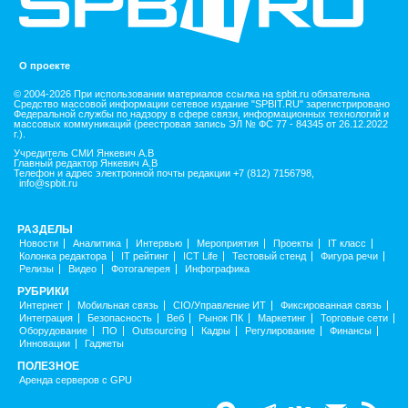
О проекте
© 2004-2026 При использовании материалов ссылка на spbit.ru обязательна
Средство массовой информации сетевое издание "SPBIT.RU" зарегистрировано
Федеральной службы по надзору в сфере связи, информационных технологий и
массовых коммуникаций (реестровая запись ЭЛ № ФС 77 - 84345 от 26.12.2022
г.).
Учредитель СМИ Янкевич А.В
Главный редактор Янкевич А.В
Телефон и адрес электронной почты редакции +7 (812) 7156798,
info@spbit.ru
РАЗДЕЛЫ
Новости
Аналитика
Интервью
Мероприятия
Проекты
IT класс
Колонка редактора
IT рейтинг
ICT Life
Тестовый стенд
Фигура речи
Релизы
Видео
Фотогалерея
Инфографика
РУБРИКИ
Интернет
Мобильная связь
CIO/Управление ИТ
Фиксированная связь
Интеграция
Безопасность
Веб
Рынок ПК
Маркетинг
Торговые сети
Оборудование
ПО
Outsourcing
Кадры
Регулирование
Финансы
Инновации
Гаджеты
ПОЛЕЗНОЕ
Аренда серверов с GPU