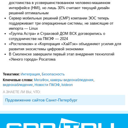
достоинства в усовершенствованном человеко-машинном
интерфейсе (HMI), но лишь 30% считают текущий дизайн
решений оптимальным
Сервер мобильных решений (СМР) компании ЭОС теперь
поддерживает три операционные системы, не зависящие от
импорта — Linux
«Группа Астра» и Страховой ДОМ ВСК договорились о
сотрудничестве на ПМЭФ — 2024
«Ростелеком» и «Корпорация «ХайТэк» объединяют усилия для
развития экосистемы цифровой экономики
В Смоленске завершили первый этап внедрения технологий
«Умного города» Росатома
Тематики:
Интеграция
,
Безопасность
Ключевые слова:
МегаФон
,
камеры видеонаблюдения
,
видеонаблюдение
,
Новости ПМЭФ
,
Ivideon
А ЗНАЕТЕ ЛИ ВЫ, ЧТО:
Прдовижение сайтов Санкт-Петербург