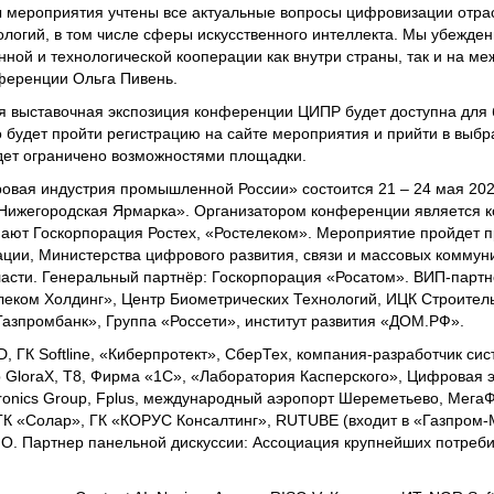
ы мероприятия учтены все актуальные вопросы цифровизации отра
огий, в том числе сферы искусственного интеллекта. Мы убежден
нной и технологической кооперации как внутри страны, так и на м
нференции Ольга Пивень.
 выставочная экспозиция конференции ЦИПР будет доступна для 
 будет пройти регистрацию на сайте мероприятия и прийти в выб
дет ограничено возможностями площадки.
вая индустрия промышленной России» состоится 21 – 24 мая 202
«Нижегородская Ярмарка». Организатором конференции является 
ают Госкорпорация Ростех, «Ростелеком». Мероприятие пройдет 
ции, Министерства цифрового развития, связи и массовых коммун
асти. Генеральный партнёр: Госкорпорация «Росатом». ВИП-парт
елеком Холдинг», Центр Биометрических Технологий, ИЦК Строител
Газпромбанк», Группа «Россети», институт развития «ДОМ.РФ».
ГК Softline, «Киберпротект», СберТех, компания-разработчик си
 GloraX, Т8, Фирма «1С», «Лаборатория Касперского», Цифровая 
onics Group, Fplus, международный аэропорт Шереметьево, Мега
, ГК «Солар», ГК «КОРУС Консалтинг», RUTUBE (входит в «Газпром-
СПО. Партнер панельной дискуссии: Ассоциация крупнейших потреб