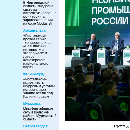
В Новгородской
области внедрена
система
автоматизированного
мониторинга
здравоохранения
на базе Modus BI
Архангельск
«Ростелеком»
провел серию
турниров по игре
«БезОпасный
интернет» в
экологическом
лагере
Кенозерского
национального
парка
Калининград
«Ростелеком»
подключил к
цифровым услугам
историческое
здание отеля под
Калининградом
Мурманск
МегаФон обновил
сеть в Кольском
районе Мурманской
области
Петрозаводск
ЦИПР вн