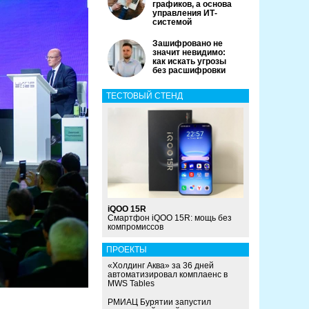
графиков, а основа
управления ИТ-
системой
Зашифровано не
значит невидимо:
как искать угрозы
без расшифровки
ТЕСТОВЫЙ СТЕНД
iQOO 15R
Смартфон iQOO 15R: мощь без
компромиссов
ПРОЕКТЫ
«Холдинг Аква» за 36 дней
автоматизировал комплаенс в
MWS Tables
РМИАЦ Бурятии запустил