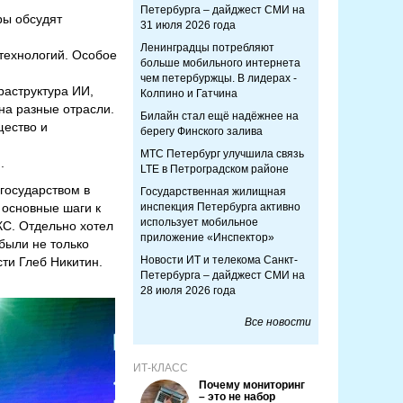
Петербурга – дайджест СМИ на
ры обсудят
31 июля 2026 года
Ленинградцы потребляют
технологий. Особое
больше мобильного интернета
чем петербуржцы. В лидерах -
раструктура ИИ,
Колпино и Гатчина
на разные отрасли.
Билайн стал ещё надёжнее на
щество и
берегу Финского залива
МТС Петербург улучшила связь
.
LTE в Петроградском районе
государством в
Государственная жилищная
 основные шаги к
инспекция Петербурга активно
использует мобильное
С. Отдельно хотел
приложение «Инспектор»
были не только
Новости ИТ и телекома Санкт-
ти Глеб Никитин.
Петербурга – дайджест СМИ на
28 июля 2026 года
Все новости
ИТ-КЛАСС
Почему мониторинг
– это не набор