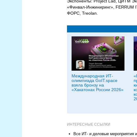
Экспоненты: Project Lad, ЦИТМ Экс
«Финвал-Инжиниринг», FERRUM IT
ФОРС, Treolan.
Международная ИТ-
«
олимпиада GoIT.space
п
взяла бронзу на
к
«Хакатонах России 2026»
к
к
2
ИНТЕРЕСНЫЕ ССЫЛКИ
Все ИТ- и деловые мероприятия и