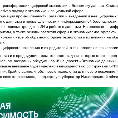
о трансформации цифровой экономики в Экономику данных. Спике
-driven подход в экономике и социальной сфере.
формации промышленности, развитии и внедрении в неё цифровых 
ю с данными в промышленности и информационной безопасности.
ях и главных трендах в ИИ и работе с данными. На повестке — инф
ритмы, а также основы развития сферы и экономические эффекты 
нологий - все об обратной стороне технологий и их влиянии на об
ния.
я цифрового поколения и их родителей: о технологиях и психологии
как и в предыдущие годы, отражает задачи, которые стоят перед 
нарном заседании обсудим новый нацпроект «Экономика данных»,
ольшое внимание будет уделено взаимодействию со странами БРИК
ти». Крайне важно, чтобы новые технологии для нового поколения 
о всех отношениях», - подчеркнул губернатор Нижегородской облас