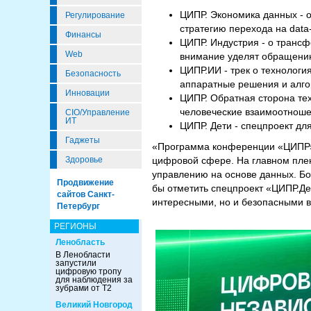
ЦИПР. Экономика данных - 
Регулирование
стратегию перехода на data
Финансы
ЦИПР. Индустрия - о транс
Web
внимание уделят обращени
ЦИПР.ИИ - трек о технологи
Безопасность
аппаратные решения и алго
Инновации
ЦИПР. Обратная сторона тех
человеческие взаимоотноше
CIO/Управление
ИТ
ЦИПР. Дети - спецпроект дл
Гаджеты
«Программа конференции «ЦИПР», 
Здоровье
цифровой сфере. На главном пле
управлению на основе данных. Б
Продвижение
бы отметить спецпроект «ЦИПР.Де
сайтов Санкт-
интересными, но и безопасными в
Петербург
РЕГИОНЫ
Ленобласть
В Ленобласти
запустили
цифровую тропу
для наблюдения за
зубрами от Т2
Великий Новгород