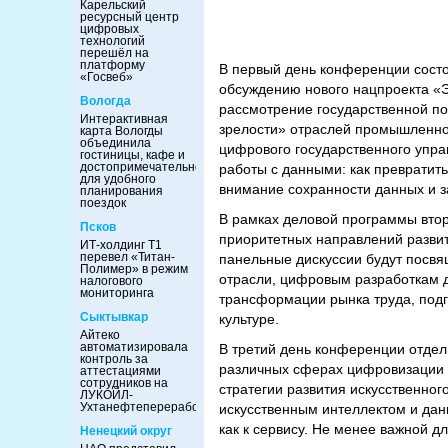
Карельский
ресурсный центр
цифровых
технологий
перешёл на
платформу
В первый день конференции состо
«Госвеб»
обсуждению нового нацпроекта «
Вологда
рассмотрение государственной п
Интерактивная
зрелости» отраслей промышленнос
карта Вологды
объединила
цифрового государственного управ
гостиницы, кафе и
достопримечательности
работы с данными: как превратит
для удобного
внимание сохранности данных и 
планирования
поездок
В рамках деловой программы вто
Псков
приоритетных направлений разви
ИТ-холдинг Т1
перевел «Титан-
панельные дискуссии будут посв
Полимер» в режим
отрасли, цифровым разработкам д
налогового
мониторинга
трансформации рынка труда, под
Сыктывкар
культуре.
Айтеко
автоматизировала
В третий день конференции отде
контроль за
различных сферах цифровизации э
аттестациями
сотрудников на
стратегии развития искусственног
ЛУКОЙЛ-
Ухтанефтепереработка
искусственным интеллектом и дан
как к сервису. Не менее важной 
Ненецкий округ