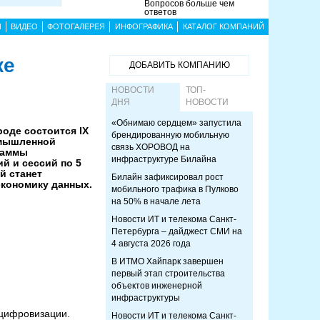
Вопросов больше чем
ответов
Ы
ВИДЕО
ФОТОГАЛЕРЕЯ
ИНФОГРАФИКА
КАТАЛОГ КОМПАНИЙ
ке
ДОБАВИТЬ КОМПАНИЮ
НОВОСТИ
ТОП-
ДНЯ
НОВОСТИ
«Обнимаю сердцем» запустила
роде состоится IX
брендированную мобильную
омышленной
связь ХОРОВОД на
раммы
инфраструктуре Билайна
й и сессий по 5
й станет
Билайн зафиксировал рост
кономику данных.
мобильного трафика в Пулково
на 50% в начале лета
Новости ИТ и телекома Санкт-
Петербурга – дайджест СМИ на
4 августа 2026 года
В ИТМО Хайпарк завершен
первый этап строительства
объектов инженерной
инфраструктуры
 цифровизации.
Новости ИТ и телекома Санкт-