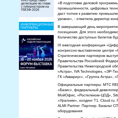
НАО представил
«В подготовке деловой программ
делегацию во главе
с губернатором на
промышленности, цифровых технол
ПМЭФ-2026
даст толчок к развитию промышле
уровне», - отметила директор ко
ИНФОРМАЦИОННЫЕ
В завершающий день мероприятия
ПАРТНЕРЫ
посещения. Для этого необходимо
Количество доступных билетов бу
IX ежегодная конференция «Цифро
конгрессно-выставочном центре 
Стратегическим партнером выступ
Правительства Российской Федера
Правительства Нижегородской обл
«Астра», IVA Technologies, «ЭР-Т
ГК «Аквариус», «Группа Астра», «
Официальные партнеры: МТС RED, 
«Базис», федеральный девелопер
МойОфис, «Ростелеком-ЦОД», Sitr
«Уралхим», холдинг Т1, Cloud.ru
ALMI Partner. Партнер: Базальт 
оборудования.