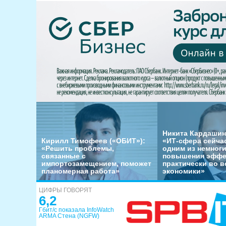
Никита Кардашин
Кирилл Тимофеев («ОБИТ»):
«ИТ-сфера сейча
«Решить проблемы,
одним из немног
связанные с
повышения эффе
импортозамещением, поможет
практически во в
планомерная работа»
экономики»
ЦИФРЫ ГОВОРЯТ
6,2
Гбит/с показала InfoWatch
ARMA Стена (NGFW)