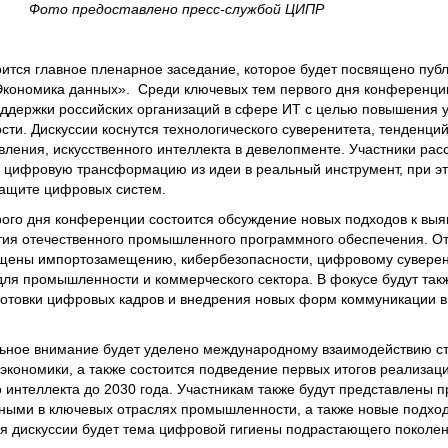
Фото предоставлено пресс-службой ЦИПР
ится главное пленарное заседание, которое будет посвящено пуб
Экономика данных». Среди ключевых тем первого дня конференци
оддержки российских организаций в сфере ИТ с целью повышения 
ти. Дискуссии коснутся технологического суверенитета, тенденций
ления, искусственного интеллекта в девелопменте. Участники рас
ь цифровую трансформацию из идеи в реальный инструмент, при э
защите цифровых систем.
рого дня конференции состоится обсуждение новых подходов к вы
тия отечественного промышленного программного обеспечения. О
ящены импортозамещению, кибербезопасности, цифровому сувере
ля промышленности и коммерческого сектора. В фокусе будут так
готовки цифровых кадров и внедрения новых форм коммуникации в
льное внимание будет уделено международному взаимодействию с
кономики, а также состоится подведение первых итогов реализа
о интеллекта до 2030 года. Участникам также будут представлены п
ными в ключевых отраслях промышленности, а также новые подхо
для дискуссии будет тема цифровой гигиены подрастающего поколен