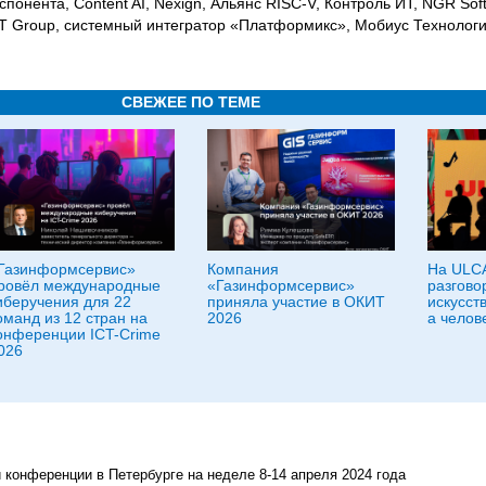
понента, Content AI, Nexign, Альянс RISC-V, Контроль ИТ, NGR Softl
 Group, системный интегратор «Платформикс», Мобиус Технологи
СВЕЖЕЕ ПО ТЕМЕ
Газинформсервис»
Компания
На ULC
ровёл международные
«Газинформсервис»
разгово
иберучения для 22
приняла участие в ОКИТ
искусст
оманд из 12 стран на
2026
а челов
онференции ICT-Crime
026
 конференции в Петербурге на неделе 8-14 апреля 2024 года