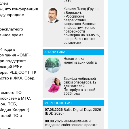
нет»
слей
ы, что конференция
Кирилл Плещ (Группа
«Борлас»):
еждународном
«Российские
разработчики
закрывают базовые
инфраструктурные
бесплатного
потребности
ранное время.
примерно на 80-85 %,
но пробелы все же
остаются»
4 года в
АНАЛИТИКА
компания «ОМГ».
Новая эпоха
при поддержке
монетизации софта
икаций РФ и
неры: РЕД СОФТ, ГК
ьство и ЖКХ, Сбер,
Тарифы мобильной
связи оператора Т2
для жителей
Петербурга весной
стемного ПО
2026 года
экосистема МТС,
МЕРОПРИЯТИЯ
Фон, ПСБ,
Медиа Холдинг),
07.08.2026
Baltic Digital Days 2026
(BDD 2026)
ителей ПО и
08.08.2026
ИИ-мышление и
создание собственного проекта