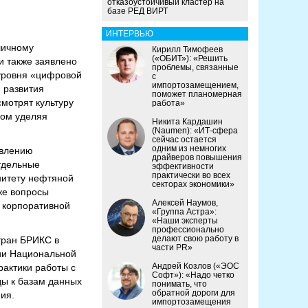
отказоустойчивый кластер на
базе РЕД ВИРТ
ИНТЕРВЬЮ
личному
Кирилл Тимофеев
(«ОБИТ»): «Решить
и также заявлено
проблемы, связанные
уровня «цифровой
с
импортозамещением,
 развития
поможет планомерная
смотрят культуру
работа»
том уделяя
Никита Кардашин
(Naumen): «ИТ-сфера
сейчас остается
одним из немногих
явлению
драйверов повышения
тдельные
эффективности
практически во всех
нитету нефтяной
секторах экономики»
же вопросы
Алексей Наумов,
 корпоративной
«Группа Астра»:
«Наши эксперты
профессионально
делают свою работу в
тран БРИКС в
части PR»
ции Национальной
Андрей Козлов («ЭОС
рактики работы с
Софт»): «Надо четко
ды к базам данных
понимать, что
обратной дороги для
ия.
импортозамещения