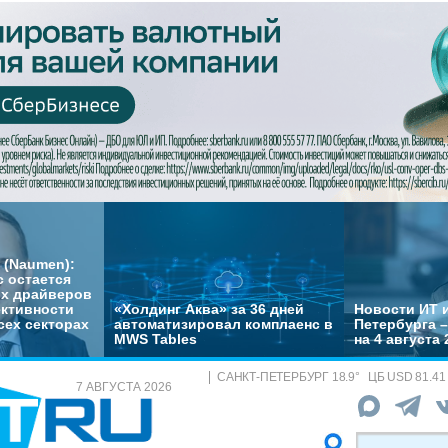
 (Naumen):
с остается
их драйверов
ктивности
«Холдинг Аква» за 36 дней
Новости ИТ и
сех секторах
автоматизировал комплаенс в
Петербурга 
MWS Tables
на 4 августа 
САНКТ-ПЕТЕРБУРГ
18.9
°
ЦБ
USD 81.41
7 АВГУСТА 2026