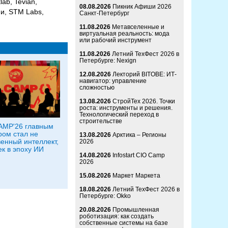
ab, Tevian,
08.08.2026
Пикник Афиши 2026
и, STM Labs,
Санкт-Петербург
11.08.2026
Метавселенные и
виртуальная реальность: мода
или рабочий инструмент
11.08.2026
Летний ТехФест 2026 в
Петербурге: Nexign
12.08.2026
Лекторий BITOBE: ИТ-
навигатор: управление
сложностью
13.08.2026
СтройТех 2026. Точки
роста: инструменты и решения.
Технологический переход в
строительстве
AMP'26 главным
ром стал не
13.08.2026
Арктика – Регионы
венный интеллект,
2026
ек в эпоху ИИ
14.08.2026
Infostart CIO Camp
2026
15.08.2026
Маркет Маркета
18.08.2026
Летний ТехФест 2026 в
Петербурге: Okko
20.08.2026
Промышленная
роботизация: как создать
собственные системы на базе