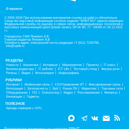
О проекте
© 2004-2026 При использовании материалов ссылка на spbit.ru обязательна
Средство массовой информации сетевое издание "SPBIT.RU" зарегистрировано
Федеральной службы по надзору в сфере связи, информационных технологий и
массовых коммуникаций (реестровая запись ЭЛ № ФС 77 - 84345 от 26.12.2022
г.).
Учредитель СМИ Янкевич А.В
Главный редактор Янкевич А.В
Телефон и адрес электронной почты редакции +7 (812) 7156798,
info@spbit.ru
РАЗДЕЛЫ
Новости
Аналитика
Интервью
Мероприятия
Проекты
IT класс
Колонка редактора
IT рейтинг
ICT Life
Тестовый стенд
Фигура речи
Релизы
Видео
Фотогалерея
Инфографика
РУБРИКИ
Интернет
Мобильная связь
CIO/Управление ИТ
Фиксированная связь
Интеграция
Безопасность
Веб
Рынок ПК
Маркетинг
Торговые сети
Оборудование
ПО
Outsourcing
Кадры
Регулирование
Финансы
Инновации
Гаджеты
ПОЛЕЗНОЕ
Аренда серверов с GPU
Бесплатная подписка на новости SPbIT