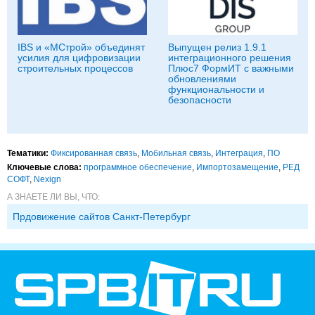
IBS и «МСтрой» объединят
Выпущен релиз 1.9.1
усилия для цифровизации
интеграционного решения
строительных процессов
Плюс7 ФормИТ с важными
обновлениями
функциональности и
безопасности
Тематики:
Фиксированная связь
,
Мобильная связь
,
Интеграция
,
ПО
Ключевые слова:
программное обеспечение
,
Импорто­замещение
,
РЕД
СОФТ
,
Nexign
А ЗНАЕТЕ ЛИ ВЫ, ЧТО:
Прдовижение сайтов Санкт-Петербург