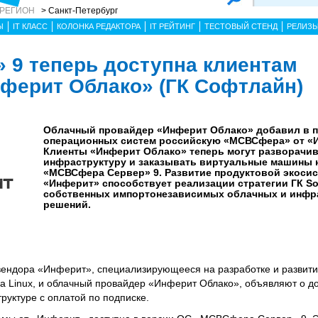
 РЕГИОН
> Санкт-Петербург
Ы
IT КЛАСС
КОЛОНКА РЕДАКТОРА
IT РЕЙТИНГ
ТЕСТОВЫЙ СТЕНД
РЕЛИЗ
9 теперь доступна клиентам
ферит Облако» (ГК Софтлайн)
Облачный провайдер «Инферит Облако» добавил в 
операционных систем российскую «МСВСфера» от «
Клиенты «Инферит Облако» теперь могут разворачи
инфраструктуру и заказывать виртуальные машины 
«МСВСфера Сервер» 9. Развитие продуктовой экоси
«Инферит» способствует реализации стратегии ГК Sof
собственных импортонезависимых облачных и инфр
решений.
ендора «Инферит», специализирующееся на разработке и развити
а Linux, и облачный провайдер «Инферит Облако», объявляют о д
уктуре с оплатой по подписке.