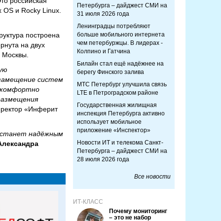
то российская
Петербурга – дайджест СМИ на
 OS и Rocky Linux.
31 июля 2026 года
Ленинградцы потребляют
руктура построена
больше мобильного интернета
чем петербуржцы. В лидерах -
рнута на двух
Колпино и Гатчина
ге Москвы.
Билайн стал ещё надёжнее на
ую
берегу Финского залива
 замещение систем
МТС Петербург улучшила связь
т комфортно
LTE в Петроградском районе
 размещения
Государственная жилищная
иректор «Инферит
инспекция Петербурга активно
использует мобильное
приложение «Инспектор»
9 станет надёжным
Новости ИТ и телекома Санкт-
Александра
Петербурга – дайджест СМИ на
28 июля 2026 года
Все новости
ИТ-КЛАСС
Почему мониторинг
– это не набор