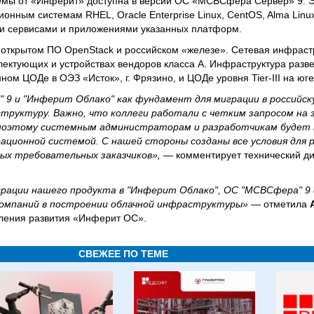
емы от «Инферит» доступна в версии ОС «МСВСфера Сервер» 9. Э
нным системам RHEL, Oracle Enterprise Linux, CentOS, Alma Linux
и сервисами и приложениями указанных платформ.
 открытом ПО OpenStack и российском «железе». Сетевая инфраст
ектующих и устройствах вендоров класса А. Инфраструктура разве
ом ЦОДе в ОЭЗ «Исток», г. Фрязино, и ЦОДе уровня Tier-III на ю
9 и "Инферит Облако" как фундамент для миграции в российск
руктуру. Важно, что коллеги работали с четким запросом на
ОС, поэтому системным администраторам и разработчикам буде
ационной системой. С нашей стороны созданы все условия для
х требовательных заказчиков»,
— комментирует технический д
грации нашего продукта в "Инферит Облако", ОС "МСВСфера" 
омпаний в построении облачной инфраструктуры»
— отметила
вления развития «Инферит ОС».
СВЕЖЕЕ ПО ТЕМЕ