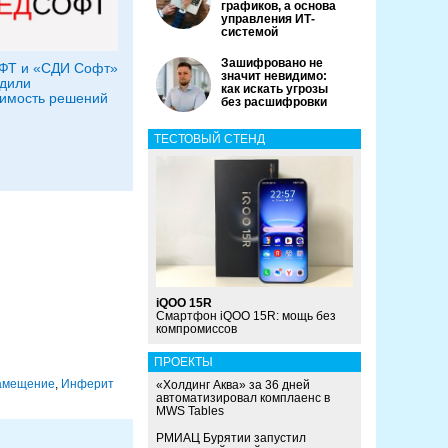
графиков, а основа
управления ИТ-
системой
Зашифровано не
ФТ и «СДИ Софт»
значит невидимо:
дили
как искать угрозы
имость решений
без расшифровки
ТЕСТОВЫЙ СТЕНД
iQOO 15R
Смартфон iQOO 15R: мощь без
компромиссов
ПРОЕКТЫ
амещение
,
Инферит
«Холдинг Аква» за 36 дней
автоматизировал комплаенс в
MWS Tables
РМИАЦ Бурятии запустил