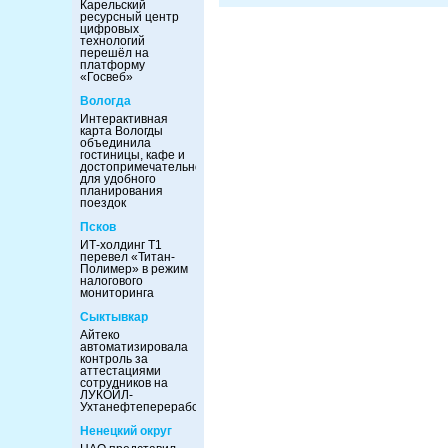
Карельский
ресурсный центр
цифровых
технологий
перешёл на
платформу
«Госвеб»
Вологда
Интерактивная
карта Вологды
объединила
гостиницы, кафе и
достопримечательности
для удобного
планирования
поездок
Псков
ИТ-холдинг Т1
перевел «Титан-
Полимер» в режим
налогового
мониторинга
Сыктывкар
Айтеко
автоматизировала
контроль за
аттестациями
сотрудников на
ЛУКОЙЛ-
Ухтанефтепереработка
Ненецкий округ