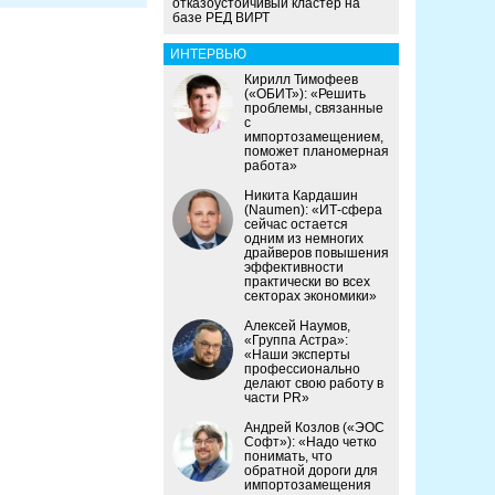
отказоустойчивый кластер на
базе РЕД ВИРТ
ИНТЕРВЬЮ
Кирилл Тимофеев
(«ОБИТ»): «Решить
проблемы, связанные
с
импортозамещением,
поможет планомерная
работа»
Никита Кардашин
(Naumen): «ИТ-сфера
сейчас остается
одним из немногих
драйверов повышения
эффективности
практически во всех
секторах экономики»
Алексей Наумов,
«Группа Астра»:
«Наши эксперты
профессионально
делают свою работу в
части PR»
Андрей Козлов («ЭОС
Софт»): «Надо четко
понимать, что
обратной дороги для
импортозамещения