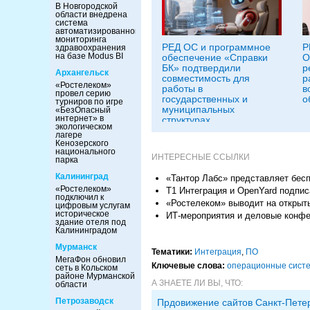
В Новгородской
области внедрена
система
автоматизированного
мониторинга
РЕД ОС и программное
Р
здравоохранения
на базе Modus BI
обеспечение «Справки
О
БК» подтвердили
р
Архангельск
совместимость для
р
«Ростелеком»
работы в
в
провел серию
государственных и
о
турниров по игре
муниципальных
«БезОпасный
интернет» в
структурах
экологическом
лагере
Кенозерского
национального
ИНТЕРЕСНЫЕ ССЫЛКИ
парка
Калининград
«Тантор Лабс» представляет бес
«Ростелеком»
Т1 Интеграция и OpenYard подпис
подключил к
«Ростелеком» выводит на открыт
цифровым услугам
историческое
ИТ-мероприятия и деловые конфер
здание отеля под
Калининградом
Мурманск
Тематики:
Интеграция
,
ПО
МегаФон обновил
Ключевые слова:
операционные сист
сеть в Кольском
районе Мурманской
А ЗНАЕТЕ ЛИ ВЫ, ЧТО:
области
Петрозаводск
Прдовижение сайтов Санкт-Пете