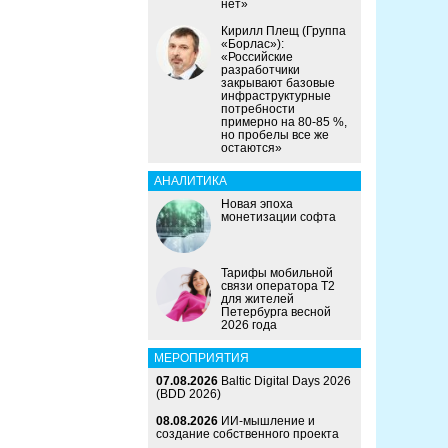
нет»
Кирилл Плещ (Группа
«Борлас»):
«Российские
разработчики
закрывают базовые
инфраструктурные
потребности
примерно на 80-85 %,
но пробелы все же
остаются»
АНАЛИТИКА
Новая эпоха
монетизации софта
Тарифы мобильной
связи оператора Т2
для жителей
Петербурга весной
2026 года
МЕРОПРИЯТИЯ
07.08.2026
Baltic Digital Days 2026
(BDD 2026)
08.08.2026
ИИ-мышление и
создание собственного проекта