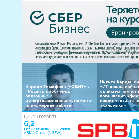
Никита Кардашин
Кирилл Тимофеев («ОБИТ»):
«ИТ-сфера сейча
«Решить проблемы,
одним из немног
связанные с
повышения эффе
импортозамещением, поможет
практически во в
планомерная работа»
экономики»
ЦИФРЫ ГОВОРЯТ
6,2
Гбит/с показала InfoWatch
ARMA Стена (NGFW)