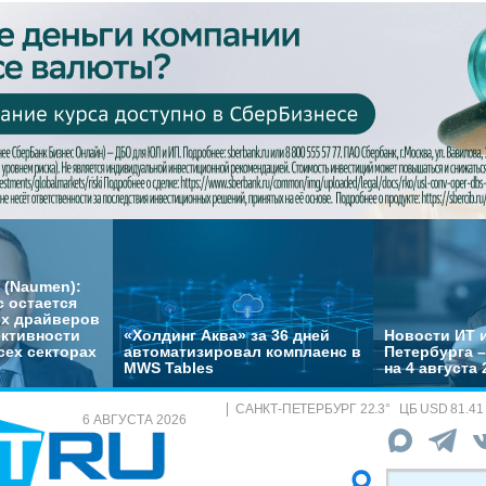
 (Naumen):
с остается
их драйверов
ктивности
«Холдинг Аква» за 36 дней
Новости ИТ и
сех секторах
автоматизировал комплаенс в
Петербурга 
MWS Tables
на 4 августа 
САНКТ-ПЕТЕРБУРГ
22.3
°
ЦБ
USD 81.41
6 АВГУСТА 2026