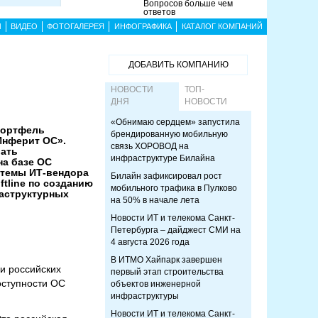
Вопросов больше чем
ответов
Ы
ВИДЕО
ФОТОГАЛЕРЕЯ
ИНФОГРАФИКА
КАТАЛОГ КОМПАНИЙ
ДОБАВИТЬ КОМПАНИЮ
НОВОСТИ
ТОП-
ДНЯ
НОВОСТИ
«Обнимаю сердцем» запустила
портфель
брендированную мобильную
Инферит ОС».
связь ХОРОВОД на
вать
инфраструктуре Билайна
на базе ОС
стемы ИТ-вендора
Билайн зафиксировал рост
tline по созданию
мобильного трафика в Пулково
аструктурных
на 50% в начале лета
Новости ИТ и телекома Санкт-
Петербурга – дайджест СМИ на
4 августа 2026 года
В ИТМО Хайпарк завершен
и российских
первый этап строительства
оступности ОС
объектов инженерной
инфраструктуры
Новости ИТ и телекома Санкт-