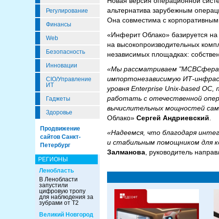
Новая версия операционной сист
альтернатива зарубежным операцио
Регулирование
Она совместима с корпоративным
Финансы
«Инферит Облако» базируется на
Web
на высокопроизводительных компл
Безопасность
независимых площадках: собственн
Инновации
«Мы рассматриваем "МСВСфера" 
импортонезависимую ИТ-инфраст
CIO/Управление
ИТ
уровня Enterprise Unix-based 
работать с отечественной опер
Гаджеты
вычислительных мощностей самы
Здоровье
Облако»
Сергей Андриевский
.
Продвижение
«Надеемся, что благодаря инте
сайтов Санкт-
и стабильным помощником для к
Петербург
Залманова
, руководитель напра
РЕГИОНЫ
Ленобласть
В Ленобласти
запустили
цифровую тропу
для наблюдения за
зубрами от Т2
Великий Новгород