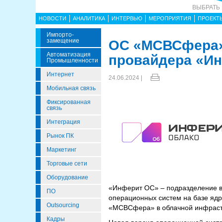
ВЫБРАТЬ
НОВОСТИ
АНАЛИТИКА
ИНТЕРВЬЮ
МЕРОПРИЯТИЯ
ПРОЕКТ
Импорто­
Замещение
ОС «МСВСфера» 
Автоматизация
провайдера «Ин
Промышленности
Интернет
24.06.2024 |
Мобильная связь
Фиксированная
связь
Интеграция
Рынок ПК
Маркетинг
Торговые сети
Оборудование
«Инферит ОС» – подразделение в
ПО
операционных систем на базе ядр
Outsourcing
«МСВСфера» в облачной инфрастр
Кадры