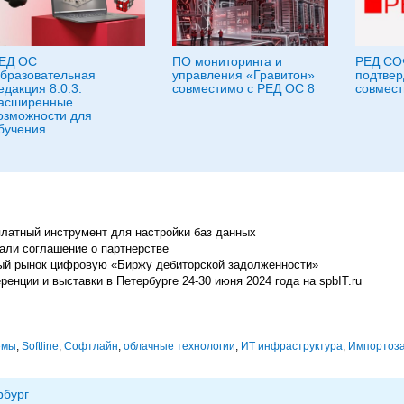
ЕД ОС
ПО мониторинга и
РЕД СО
бразовательная
управления «Гравитон»
подтвер
едакция 8.0.3:
совместимо с РЕД ОС 8
совмест
асширенные
озможности для
бучения
платный инструмент для настройки баз данных
али соглашение о партнерстве
ый рынок цифровую «Биржу дебиторской задолженности»
енции и выставки в Петербурге 24-30 июня 2024 года на spbIT.ru
емы
,
Softline
,
Софтлайн
,
облачные технологии
,
ИТ инфраструктура
,
Импорто­з
рбург