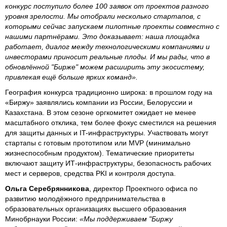
конкурс поступило более 100 заявок от проектов разного
уровня зрелости. Мы отобрали несколько стартапов, с
которыми сейчас запускаем пилотные проекты совместно с
нашими партнёрами. Это доказывает: наша площадка
работает, диалог между технологическими компаниями и
инвесторами приносит реальные плоды. И мы рады, что в
обновлённой "Бирже" можем расширить эту экосистему,
привлекая ещё больше ярких команд».
География конкурса традиционно широка: в прошлом году на
«Биржу» заявлялись компании из России, Белоруссии и
Казахстана. В этом сезоне оргкомитет ожидает не менее
масштабного отклика, тем более фокус сместился на решения
для защиты данных и IT-инфраструктуры. Участвовать могут
стартапы с готовым прототипом или MVP (минимально
жизнеспособным продуктом). Тематические приоритеты
включают защиту ИТ-инфраструктуры, безопасность рабочих
мест и серверов, средства PKI и контроля доступа.
Ольга Серебрянникова
, директор Проектного офиса по
развитию молодёжного предпринимательства в
образовательных организациях высшего образования
Минобрнауки России:
«Мы поддерживаем "Биржу