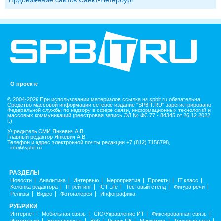
О проекте
© 2004-2026 При использовании материалов ссылка на spbit.ru обязательна
Средство массовой информации сетевое издание "SPBIT.RU" зарегистрировано
Федеральной службы по надзору в сфере связи, информационных технологий и
массовых коммуникаций (реестровая запись ЭЛ № ФС 77 - 84345 от 26.12.2022
г.).
Учредитель СМИ Янкевич А.В
Главный редактор Янкевич А.В
Телефон и адрес электронной почты редакции +7 (812) 7156798,
info@spbit.ru
РАЗДЕЛЫ
Новости
Аналитика
Интервью
Мероприятия
Проекты
IT класс
Колонка редактора
IT рейтинг
ICT Life
Тестовый стенд
Фигура речи
Релизы
Видео
Фотогалерея
Инфографика
РУБРИКИ
Интернет
Мобильная связь
CIO/Управление ИТ
Фиксированная связь
Интеграция
Безопасность
Веб
Рынок ПК
Маркетинг
Торговые сети