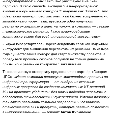
киберстартапов" и сами активно участвуем в ней как
партнёр. В свою очередь, эксперт "Газинформсервиса"
входит в жюри нашего конкурса "Стартап как диплом". Это
идеальный пример того, как опытный бизнес встречается с
молодёжными проектами: вузовские идеи получают
реальную экспертизу и шанс на пилот, а компании — свежие
технологические решения. Такое взаимодействие
критически важно для всей инновационной экосистемы».
«Биржа киберстартапов» зарекомендовала себя как надёжный
инструмент для выявления перспективных решений. За четыре
года существования конкурс дал старт множеству проектов, а
победители прошлых сезонов получили не только денежные
призы, но и реальные контракты с заказчиками.
Технологическую экспертизу предоставляет партнёр «Газпром
ЦПС».
«Наша компания реализует масштабные проекты по
цифровой трансформации — от внедрения сквозных
цифровых процессов до создания комплексных ИТ-решений.
Мы на практике убедились: без новых подходов невозможно
обеспечить технологический суверенитет. Именно поэтому
так важно развивать команды разработки и создавать
отечественное ПО и продукты, которые реально помогают
в импортозамещении,
— говорит
Антон Куриленко
,