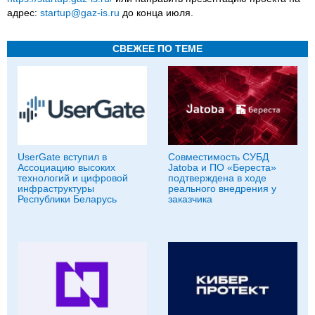
адрес:
startup@gaz-is.ru
до конца июля.
СВЕЖЕЕ ПО ТЕМЕ
UserGate вступил в
Совместимость СУБД
Ассоциацию высоких
Jatoba и ПО «Береста»
технологий и цифровой
подтверждена в ходе
инфраструктуры
реального внедрения у
Республики Беларусь
заказчика