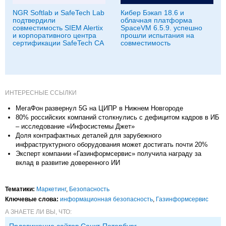
NGR Softlab и SafeTech Lab
Кибер Бэкап 18.6 и
подтвердили
облачная платформа
совместимость SIEM Alertix
SpaceVM 6.5.9. успешно
и корпоративного центра
прошли испытания на
сертификации SafeTech CA
совместимость
ИНТЕРЕСНЫЕ ССЫЛКИ
МегаФон развернул 5G на ЦИПР в Нижнем Новгороде
80% российских компаний столкнулись с дефицитом кадров в ИБ
– исследование «Инфосистемы Джет»
Доля контрафактных деталей для зарубежного
инфраструктурного оборудования может достигать почти 20%
Эксперт компании «Газинформсервис» получила награду за
вклад в развитие доверенного ИИ
Тематики:
Маркетинг
,
Безопасность
Ключевые слова:
информационная безопасность
,
Газинформсервис
А ЗНАЕТЕ ЛИ ВЫ, ЧТО:
Прдовижение сайтов Санкт-Петербург