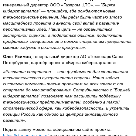
генеральный директор ООО «Газпром ЦПС». —
"Биржа
киберстартапов" — площадка, где рождаются новые
технологические решения. Мы рады быть частью этого
масштабного проекта и внести свой вклад в развитие
перспективных идей. Наша цель — не ограничиться
экспертной оценкой, а поделиться опытом, подключить
профильных специалистов и помочь стартапам превратить
смелые задумки в реальные продукты».
Олег Якимов
, генеральный директор АО «Технопарк Санкт-
Петербурга», партнёр проекта «Биржа киберстартапов»:
«Развитие стартапов — это фундамент для становления
технологического суверенитета страны. Наша задача —
системно помогать таким проектам на всех этапах: от
стартапа до масштабирования. Сотрудничество с "Биржей
киберстартапов" позволяет нам расширить поддержку
технологических предпринимателей, особенно в такой
стратегической сфере, как кибербезопасность, и укрепить
позиции России как одного из центров инновационного
развития».
Подать заявку можно на официальном сайте проекта:
https://startup.gaz-is.ru/
или направить презентацию проекта на