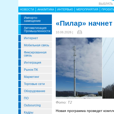
ВЫБРАТЬ
НОВОСТИ
АНАЛИТИКА
ИНТЕРВЬЮ
МЕРОПРИЯТИЯ
ПРОЕКТ
Импорто­
Замещение
«Пилар» начнет
Автоматизация
Промышленности
10.06.2026 |
Интернет
Мобильная связь
Фиксированная
связь
Интеграция
Рынок ПК
Маркетинг
Торговые сети
Оборудование
ПО
Фото: T2
Outsourcing
Новая программа проведет компл
Кадры