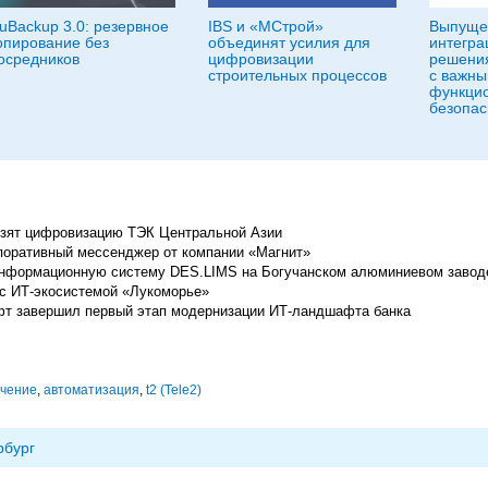
uBackup 3.0: резервное
IBS и «МСтрой»
Выпущен
опирование без
объединят усилия для
интегра
осредников
цифровизации
решени
строительных процессов
с важн
функцио
безопас
озят цифровизацию ТЭК Центральной Азии
рпоративный мессенджер от компании «Магнит»
информационную систему DES.LIMS на Богучанском алюминиевом завод
 с ИТ-экосистемой «Лукоморье»
фт завершил первый этап модернизации ИТ-ландшафта банка
ечение
,
автоматизация
,
t2 (Tele2)
рбург