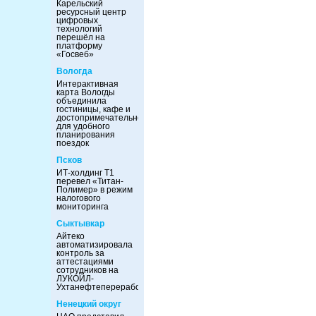
Карельский
ресурсный центр
цифровых
технологий
перешёл на
платформу
«Госвеб»
Вологда
Интерактивная
карта Вологды
объединила
гостиницы, кафе и
достопримечательности
для удобного
планирования
поездок
Псков
ИТ-холдинг Т1
перевел «Титан-
Полимер» в режим
налогового
мониторинга
Сыктывкар
Айтеко
автоматизировала
контроль за
аттестациями
сотрудников на
ЛУКОЙЛ-
Ухтанефтепереработка
Ненецкий округ