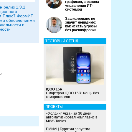
графиков, а основа
управления ИТ-
 релиз 1.9.1
системой
ционного
я Плюс7 ФормИТ
Зашифровано не
ыми обновлениями
значит невидимо:
нальности и
как искать угрозы
ности
без расшифровки
ТЕСТОВЫЙ СТЕНД
е
iQOO 15R
Смартфон iQOO 15R: мощь без
компромиссов
ПРОЕКТЫ
«Холдинг Аква» за 36 дней
автоматизировал комплаенс в
MWS Tables
РМИАЦ Бурятии запустил