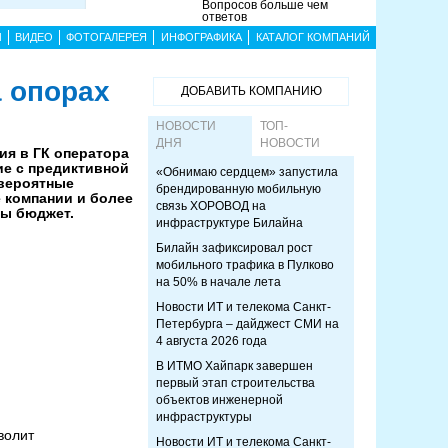
Вопросов больше чем
ответов
Ы
ВИДЕО
ФОТОГАЛЕРЕЯ
ИНФОГРАФИКА
КАТАЛОГ КОМПАНИЙ
 опорах
ДОБАВИТЬ КОМПАНИЮ
НОВОСТИ
ТОП-
ДНЯ
НОВОСТИ
ия в ГК оператора
ие с предиктивной
«Обнимаю сердцем» запустила
вероятные
брендированную мобильную
 компании и более
связь ХОРОВОД на
ды бюджет.
инфраструктуре Билайна
Билайн зафиксировал рост
мобильного трафика в Пулково
на 50% в начале лета
Новости ИТ и телекома Санкт-
Петербурга – дайджест СМИ на
4 августа 2026 года
В ИТМО Хайпарк завершен
первый этап строительства
объектов инженерной
инфраструктуры
волит
Новости ИТ и телекома Санкт-