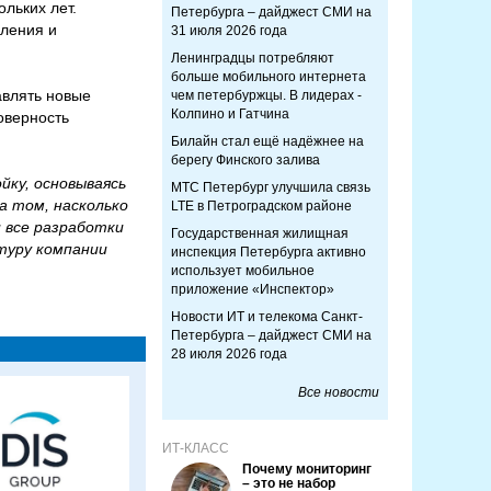
ольких лет.
Петербурга – дайджест СМИ на
еления и
31 июля 2026 года
Ленинградцы потребляют
больше мобильного интернета
авлять новые
чем петербуржцы. В лидерах -
Колпино и Гатчина
оверность
Билайн стал ещё надёжнее на
берегу Финского залива
йку, основываясь
МТС Петербург улучшила связь
а том, насколько
LTE в Петроградском районе
 все разработки
Государственная жилищная
туру компании
инспекция Петербурга активно
использует мобильное
приложение «Инспектор»
Новости ИТ и телекома Санкт-
Петербурга – дайджест СМИ на
28 июля 2026 года
Все новости
ИТ-КЛАСС
Почему мониторинг
– это не набор