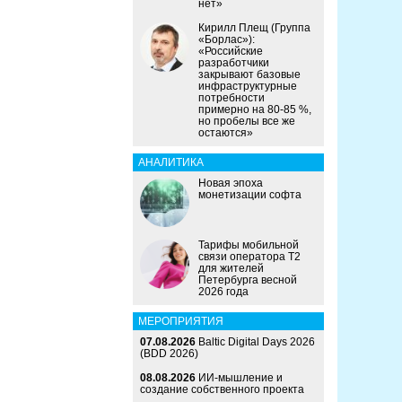
нет»
Кирилл Плещ (Группа
«Борлас»):
«Российские
разработчики
закрывают базовые
инфраструктурные
потребности
примерно на 80-85 %,
но пробелы все же
остаются»
АНАЛИТИКА
Новая эпоха
монетизации софта
Тарифы мобильной
связи оператора Т2
для жителей
Петербурга весной
2026 года
МЕРОПРИЯТИЯ
07.08.2026
Baltic Digital Days 2026
(BDD 2026)
08.08.2026
ИИ-мышление и
создание собственного проекта