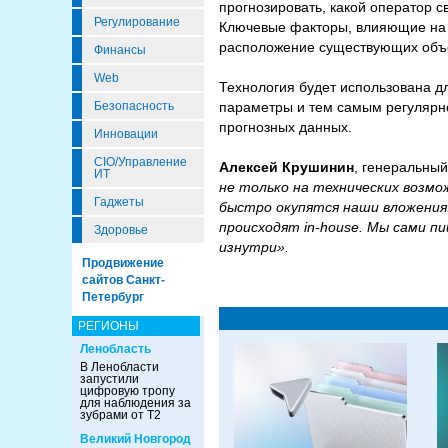
прогнозировать, какой оператор с
Регулирование
Ключевые факторы, влияющие на т
расположение существующих объе
Финансы
Web
Технология будет использована д
параметры и тем самым регулярно
Безопасность
прогнозных данных.
Инновации
CIO/Управление
Алексей Крушинин
, генеральны
ИТ
не только на технических возмо
Гаджеты
быстро окупятся наши вложения
происходят in-house. Мы сами 
Здоровье
изнутри».
Продвижение
сайтов Санкт-
Петербург
РЕГИОНЫ
Ленобласть
В Ленобласти
запустили
цифровую тропу
для наблюдения за
зубрами от Т2
Великий Новгород