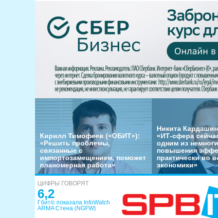
Никита Кардашин
Кирилл Тимофеев («ОБИТ»):
«ИТ-сфера сейча
«Решить проблемы,
одним из немног
связанные с
повышения эффе
импортозамещением, поможет
практически во в
планомерная работа»
экономики»
ЦИФРЫ ГОВОРЯТ
6,2
Гбит/с показала InfoWatch
ARMA Стена (NGFW)