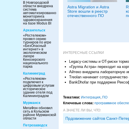
В Новгородской
области внедрена
Astra Migration и Astra
R
система
Store вошли в реестр
к
автоматизированного
отечественного ПО
п
мониторинга
здравоохранения
на базе Modus BI
Архангельск
«Ростелеком»
провел серию
турниров по игре
«БезОпасный
интернет» в
ИНТЕРЕСНЫЕ ССЫЛКИ
экологическом
лагере
Кенозерского
Legacy-системы и OT-риски торм
национального
«Группа Астра» переходит на ко
парка
Айтеко внедрила лабораторную 
Калининград
Treolan начинает сотрудничество
«Ростелеком»
BankDhofar при поддержке Рексо
подключил к
цифровым услугам
историческое
здание отеля под
Калининградом
Тематики:
Интеграция
,
ПО
Мурманск
Ключевые слова:
программное обесп
МегаФон обновил
А ЗНАЕТЕ ЛИ ВЫ, ЧТО:
сеть в Кольском
районе Мурманской
Прдовижение сайтов Санкт-Пете
области
Петрозаводск