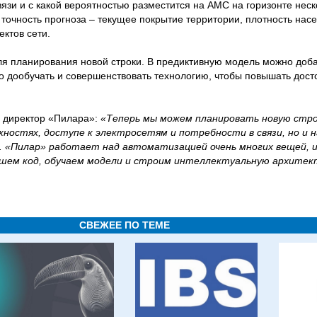
вязи и с какой вероятностью разместится на АМС на горизонте неск
очность прогноза – текущее покрытие территории, плотность нас
ктов сети.
ля планирования новой строки. В предиктивную модель можно доб
 дообучать и совершенствовать технологию, чтобы повышать дост
й директор «Пилара»:
«Теперь мы можем планировать новую стро
жностях, доступе к электросетям и потребности в связи, но и н
. «Пилар» работает над автоматизацией очень многих вещей, и
пишем код, обучаем модели и строим интеллектуальную архитек
СВЕЖЕЕ ПО ТЕМЕ