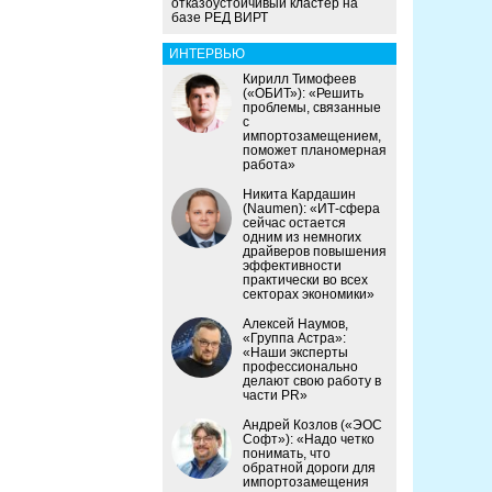
отказоустойчивый кластер на
базе РЕД ВИРТ
ИНТЕРВЬЮ
Кирилл Тимофеев
(«ОБИТ»): «Решить
проблемы, связанные
с
импортозамещением,
поможет планомерная
работа»
Никита Кардашин
(Naumen): «ИТ-сфера
сейчас остается
одним из немногих
драйверов повышения
эффективности
практически во всех
секторах экономики»
Алексей Наумов,
«Группа Астра»:
«Наши эксперты
профессионально
делают свою работу в
части PR»
Андрей Козлов («ЭОС
Софт»): «Надо четко
понимать, что
обратной дороги для
импортозамещения