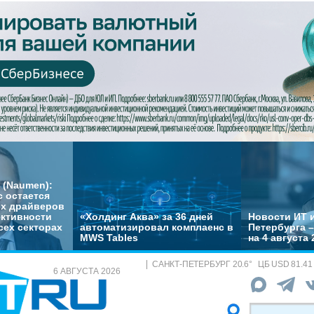
 (Naumen):
с остается
их драйверов
ктивности
«Холдинг Аква» за 36 дней
Новости ИТ и
сех секторах
автоматизировал комплаенс в
Петербурга 
MWS Tables
на 4 августа 
САНКТ-ПЕТЕРБУРГ
20.6
°
ЦБ
USD 81.41
6 АВГУСТА 2026