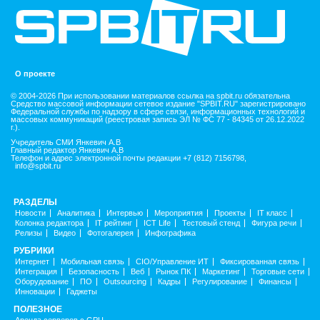
О проекте
© 2004-2026 При использовании материалов ссылка на spbit.ru обязательна
Средство массовой информации сетевое издание "SPBIT.RU" зарегистрировано
Федеральной службы по надзору в сфере связи, информационных технологий и
массовых коммуникаций (реестровая запись ЭЛ № ФС 77 - 84345 от 26.12.2022
г.).
Учредитель СМИ Янкевич А.В
Главный редактор Янкевич А.В
Телефон и адрес электронной почты редакции +7 (812) 7156798,
info@spbit.ru
РАЗДЕЛЫ
Новости
Аналитика
Интервью
Мероприятия
Проекты
IT класс
Колонка редактора
IT рейтинг
ICT Life
Тестовый стенд
Фигура речи
Релизы
Видео
Фотогалерея
Инфографика
РУБРИКИ
Интернет
Мобильная связь
CIO/Управление ИТ
Фиксированная связь
Интеграция
Безопасность
Веб
Рынок ПК
Маркетинг
Торговые сети
Оборудование
ПО
Outsourcing
Кадры
Регулирование
Финансы
Инновации
Гаджеты
ПОЛЕЗНОЕ
Аренда серверов с GPU