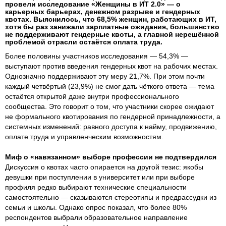
провели исследование «Женщины в ИТ 2.0» — о
карьерных барьерах, денежном разрыве и гендерных
квотах. Выяснилось, что 68,5% женщин, работающих в ИТ,
хотя бы раз занижали зарплатные ожидания, большинство
не поддерживают гендерные квоты, а главной нерешённой
проблемой отрасли остаётся оплата труда.
Более половины участников исследования — 54,3% —
выступают против введения гендерных квот на рабочих местах.
Однозначно поддерживают эту меру 21,7%. При этом почти
каждый четвёртый (23,9%) не смог дать чёткого ответа — тема
остаётся открытой даже внутри профессионального
сообщества. Это говорит о том, что участники скорее ожидают
не формального квотирования по гендерной принадлежности, а
системных изменений: равного доступа к найму, продвижению,
оплате труда и управленческим возможностям.
Миф о «навязанном» выборе профессии не подтвердился
Дискуссия о квотах часто опирается на другой тезис: якобы
девушки при поступлении в университет или при выборе
профиля редко выбирают технические специальности
самостоятельно — сказываются стереотипы и предрассудки из
семьи и школы. Однако опрос показал, что более 80%
респондентов выбрали образовательное направление