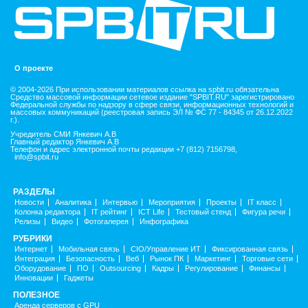
О проекте
© 2004-2026 При использовании материалов ссылка на spbit.ru обязательна
Средство массовой информации сетевое издание "SPBIT.RU" зарегистрировано
Федеральной службы по надзору в сфере связи, информационных технологий и
массовых коммуникаций (реестровая запись ЭЛ № ФС 77 - 84345 от 26.12.2022
г.).
Учредитель СМИ Янкевич А.В
Главный редактор Янкевич А.В
Телефон и адрес электронной почты редакции +7 (812) 7156798,
info@spbit.ru
РАЗДЕЛЫ
Новости
Аналитика
Интервью
Мероприятия
Проекты
IT класс
Колонка редактора
IT рейтинг
ICT Life
Тестовый стенд
Фигура речи
Релизы
Видео
Фотогалерея
Инфографика
РУБРИКИ
Интернет
Мобильная связь
CIO/Управление ИТ
Фиксированная связь
Интеграция
Безопасность
Веб
Рынок ПК
Маркетинг
Торговые сети
Оборудование
ПО
Outsourcing
Кадры
Регулирование
Финансы
Инновации
Гаджеты
ПОЛЕЗНОЕ
Аренда серверов с GPU