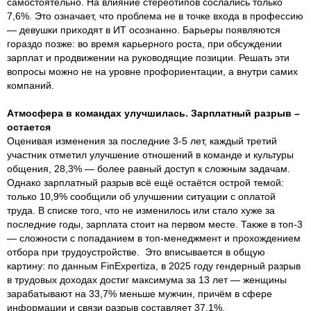
самостоятельно. На влияние стереотипов сослались только
7,6%. Это означает, что проблема не в точке входа в профессию
— девушки приходят в ИТ осознанно. Барьеры появляются
гораздо позже: во время карьерного роста, при обсуждении
зарплат и продвижении на руководящие позиции. Решать эти
вопросы можно не на уровне профориентации, а внутри самих
компаний.
Атмосфера в командах улучшилась. Зарплатный разрыв –
остается
Оценивая изменения за последние 3-5 лет, каждый третий
участник отметил улучшение отношений в команде и культуры
общения, 28,3% — более равный доступ к сложным задачам.
Однако зарплатный разрыв всё ещё остаётся острой темой:
только 10,9% сообщили об улучшении ситуации с оплатой
труда. В списке того, что не изменилось или стало хуже за
последние годы, зарплата стоит на первом месте. Также в топ-3
— сложности с попаданием в топ-менеджмент и прохождением
отбора при трудоустройстве. Это вписывается в общую
картину: по данным FinExpertiza, в 2025 году гендерный разрыв
в трудовых доходах достиг максимума за 13 лет — женщины
зарабатывают на 33,7% меньше мужчин, причём в сфере
информации и связи разрыв составляет 37,1%.