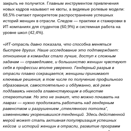
закрыть не получится. Главным инструментом привлечения
новых кадров называют не квоты, а видимые ролевые модели:
68,5% считают приоритетом распространение успешных
историй женщин в отрасли. Следом — практики и стажировки в
ИТ-компаниях для студентов (60,9%) и системная работа на
уровне школ (42,4%).
«
ИТ-отрасль давно показала, что способна меняться
быстрее других. Наше исследование это подтверждает:
отношение в командах стало лучше, доступ к сложным
задачам — справедливее, и большинство женщин чувствуют
себя в профессии вполне уверенно. Гендерный разрыв в
отрасли плавно сокращается, женщины принимают
ключевые решения, в том числе по получению профильного
образования, самостоятельно и обдуманно, всё реже
поддаваясь некогда главенствующим в обществе
стереотипам. Но это не значит, что можно почивать на
лаврах — нужно продолжать работать над гендерным
равенством и разрушением „стеклянного потолка“,
изменениями укоренившихся тенденций. Здесь действенной
мерой может стать активная популяризация успешных
кейсов и историй женщин в отрасли, развитие программ