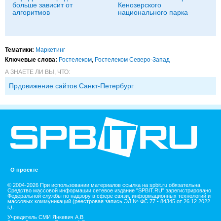
больше зависит от
Кенозерского
алгоритмов
национального парка
Тематики:
Маркетинг
Ключевые слова:
Ростелеком
,
Ростелеком Северо-Запад
А ЗНАЕТЕ ЛИ ВЫ, ЧТО:
Прдовижение сайтов Санкт-Петербург
О проекте
© 2004-2026 При использовании материалов ссылка на spbit.ru обязательна
Средство массовой информации сетевое издание "SPBIT.RU" зарегистрировано
Федеральной службы по надзору в сфере связи, информационных технологий и
массовых коммуникаций (реестровая запись ЭЛ № ФС 77 - 84345 от 26.12.2022
г.).
Учредитель СМИ Янкевич А.В