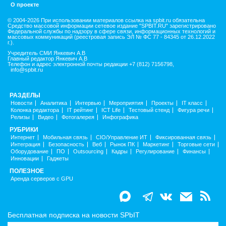
О проекте
© 2004-2026 При использовании материалов ссылка на spbit.ru обязательна
Средство массовой информации сетевое издание "SPBIT.RU" зарегистрировано
Федеральной службы по надзору в сфере связи, информационных технологий и
массовых коммуникаций (реестровая запись ЭЛ № ФС 77 - 84345 от 26.12.2022
г.).
Учредитель СМИ Янкевич А.В
Главный редактор Янкевич А.В
Телефон и адрес электронной почты редакции +7 (812) 7156798,
info@spbit.ru
РАЗДЕЛЫ
Новости
Аналитика
Интервью
Мероприятия
Проекты
IT класс
Колонка редактора
IT рейтинг
ICT Life
Тестовый стенд
Фигура речи
Релизы
Видео
Фотогалерея
Инфографика
РУБРИКИ
Интернет
Мобильная связь
CIO/Управление ИТ
Фиксированная связь
Интеграция
Безопасность
Веб
Рынок ПК
Маркетинг
Торговые сети
Оборудование
ПО
Outsourcing
Кадры
Регулирование
Финансы
Инновации
Гаджеты
ПОЛЕЗНОЕ
Аренда серверов с GPU
Бесплатная подписка на новости SPbIT