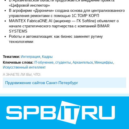
В Архангельской области продолжается внедрение проекта
«Цифровой инспектор»
В агрофирме «Дороничи» создана основа для централизованного
управления ремонтами с помощью 1С:ТОИР КОРП
MAINTEX FabricaONE.AI (акционер — ГК Softline) объявляет о
начале стратегического партнерства с компанией BIMAR
SYSTEMS
Роботы и автоматизация: как бизнес заменяет рутину
технологиями
Тематики:
Интеграция
,
Кадры
Ключевые слова:
IT-обучение
,
студенты
,
Архангельск
,
Минцифры
,
Искусственный интеллект
А ЗНАЕТЕ ЛИ ВЫ, ЧТО:
Прдовижение сайтов Санкт-Петербург