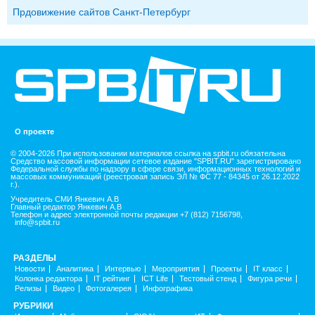
Прдовижение сайтов Санкт-Петербург
О проекте
© 2004-2026 При использовании материалов ссылка на spbit.ru обязательна
Средство массовой информации сетевое издание "SPBIT.RU" зарегистрировано
Федеральной службы по надзору в сфере связи, информационных технологий и
массовых коммуникаций (реестровая запись ЭЛ № ФС 77 - 84345 от 26.12.2022
г.).
Учредитель СМИ Янкевич А.В
Главный редактор Янкевич А.В
Телефон и адрес электронной почты редакции +7 (812) 7156798,
info@spbit.ru
РАЗДЕЛЫ
Новости
Аналитика
Интервью
Мероприятия
Проекты
IT класс
Колонка редактора
IT рейтинг
ICT Life
Тестовый стенд
Фигура речи
Релизы
Видео
Фотогалерея
Инфографика
РУБРИКИ