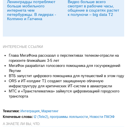
Ленинградцы потребляют
Видео больше всего
больше мобильного
смотрят в рабочие часы,
интернета чем
общение в соцсетях растет
петербуржцы. В лидерах -
к полуночи – big data T2
Колпино и Гатчина
ИНТЕРЕСНЫЕ ССЫЛКИ
Глава МегаФона рассказал о перспективах телеком-отрасли на
горизонте ближайших 3-5 лет
МегаФон разработал голосового помощника для госучреждений
Якутии
ВТБ запустит цифрового помощника для путешествий в этом году
ORS и ИТ-холдинг T1 создают защищенную облачную
инфраструктуру для критических ИТ-систем в авиаотрасли
МТС и «Транстелематика» займутся цифровизацией городского
транспорта
Тематики:
Интеграция
,
Маркетинг
Ключевые слова:
t2 (Tele2)
,
программы лояльности
,
Новости ПМЭФ
А ЗНАЕТЕ ЛИ ВЫ, ЧТО: