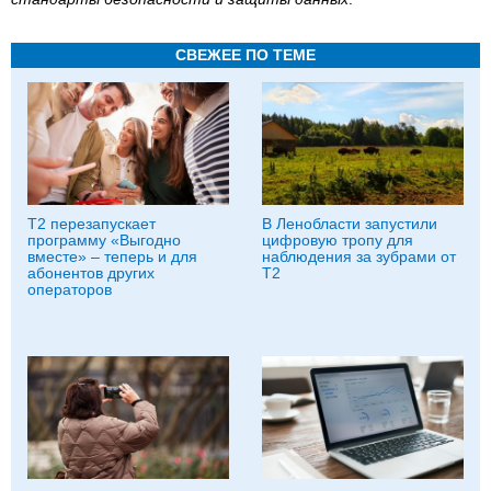
СВЕЖЕЕ ПО ТЕМЕ
Т2 перезапускает
В Ленобласти запустили
программу «Выгодно
цифровую тропу для
вместе» – теперь и для
наблюдения за зубрами от
абонентов других
Т2
операторов