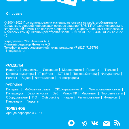
О проекте
© 2004-2026 При использовании материалов ссылка на spbit.ru обязательна
Средство массовой информации сетевое издание "SPBIT.RU" зарегистрировано
Федеральной службы по надзору в сфере связи, информационных технологий и
массовых коммуникаций (реестровая запись ЭЛ № ФС 77 - 84345 от 26.12.2022
г.).
Учредитель СМИ Янкевич А.В
Главный редактор Янкевич А.В
Телефон и адрес электронной почты редакции +7 (812) 7156798,
info@spbit.ru
РАЗДЕЛЫ
Новости
Аналитика
Интервью
Мероприятия
Проекты
IT класс
Колонка редактора
IT рейтинг
ICT Life
Тестовый стенд
Фигура речи
Релизы
Видео
Фотогалерея
Инфографика
РУБРИКИ
Интернет
Мобильная связь
CIO/Управление ИТ
Фиксированная связь
Интеграция
Безопасность
Веб
Рынок ПК
Маркетинг
Торговые сети
Оборудование
ПО
Outsourcing
Кадры
Регулирование
Финансы
Инновации
Гаджеты
ПОЛЕЗНОЕ
Аренда серверов с GPU