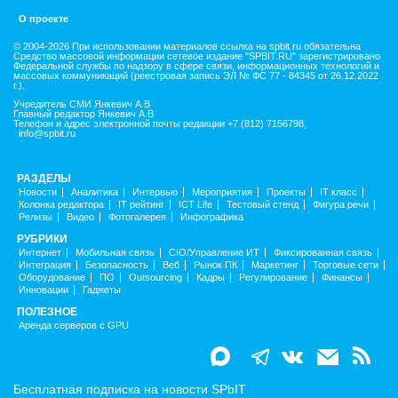
О проекте
© 2004-2026 При использовании материалов ссылка на spbit.ru обязательна
Средство массовой информации сетевое издание "SPBIT.RU" зарегистрировано
Федеральной службы по надзору в сфере связи, информационных технологий и
массовых коммуникаций (реестровая запись ЭЛ № ФС 77 - 84345 от 26.12.2022
г.).
Учредитель СМИ Янкевич А.В
Главный редактор Янкевич А.В
Телефон и адрес электронной почты редакции +7 (812) 7156798,
info@spbit.ru
РАЗДЕЛЫ
Новости
Аналитика
Интервью
Мероприятия
Проекты
IT класс
Колонка редактора
IT рейтинг
ICT Life
Тестовый стенд
Фигура речи
Релизы
Видео
Фотогалерея
Инфографика
РУБРИКИ
Интернет
Мобильная связь
CIO/Управление ИТ
Фиксированная связь
Интеграция
Безопасность
Веб
Рынок ПК
Маркетинг
Торговые сети
Оборудование
ПО
Outsourcing
Кадры
Регулирование
Финансы
Инновации
Гаджеты
ПОЛЕЗНОЕ
Аренда серверов с GPU
Бесплатная подписка на новости SPbIT