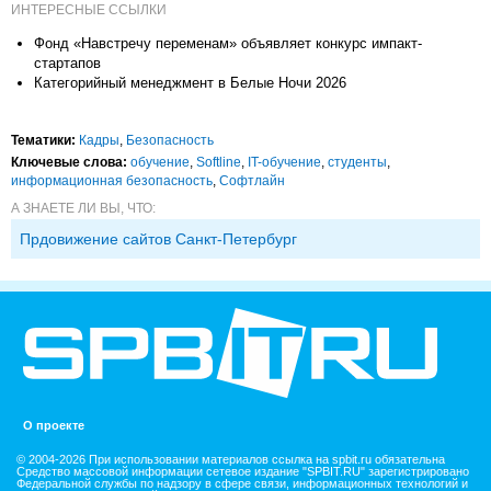
ИНТЕРЕСНЫЕ ССЫЛКИ
Фонд «Навстречу переменам» объявляет конкурс импакт-
стартапов
Категорийный менеджмент в Белые Ночи 2026
Тематики:
Кадры
,
Безопасность
Ключевые слова:
обучение
,
Softline
,
IT-обучение
,
студенты
,
информационная безопасность
,
Софтлайн
А ЗНАЕТЕ ЛИ ВЫ, ЧТО:
Прдовижение сайтов Санкт-Петербург
О проекте
© 2004-2026 При использовании материалов ссылка на spbit.ru обязательна
Средство массовой информации сетевое издание "SPBIT.RU" зарегистрировано
Федеральной службы по надзору в сфере связи, информационных технологий и