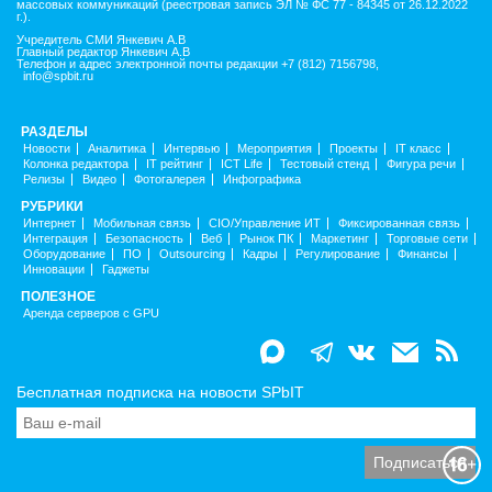
массовых коммуникаций (реестровая запись ЭЛ № ФС 77 - 84345 от 26.12.2022
г.).
Учредитель СМИ Янкевич А.В
Главный редактор Янкевич А.В
Телефон и адрес электронной почты редакции +7 (812) 7156798,
info@spbit.ru
РАЗДЕЛЫ
Новости
Аналитика
Интервью
Мероприятия
Проекты
IT класс
Колонка редактора
IT рейтинг
ICT Life
Тестовый стенд
Фигура речи
Релизы
Видео
Фотогалерея
Инфографика
РУБРИКИ
Интернет
Мобильная связь
CIO/Управление ИТ
Фиксированная связь
Интеграция
Безопасность
Веб
Рынок ПК
Маркетинг
Торговые сети
Оборудование
ПО
Outsourcing
Кадры
Регулирование
Финансы
Инновации
Гаджеты
ПОЛЕЗНОЕ
Аренда серверов с GPU
Бесплатная подписка на новости SPbIT