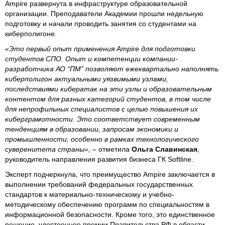
Ampire развернута в инфраструктуре образовательной
организации. Преподаватели Академии прошли недельную
подготовку и начали проводить занятия со студентами на
киберполигоне.
«Это первый опыт применения Ampire для подготовки
студентов СПО. Опыт и компетенции компании-
разработчика АО “ПМ” позволяют ежеквартально наполнять
киберполигон актуальными уязвимыми узлами,
последствиями кибератак на эти узлы и образовательным
контентом для разных категорий студентов, в том числе
для непрофильных специалистов с целью повышения их
киберграмотности. Это соответствует современным
тенденциям в образовании, запросам экономики и
промышленности, особенно в рамках технологического
суверенитета страны», –
отметила
Ольга Славинская
,
руководитель направления развития бизнеса ГК Softline.
Эксперт подчеркнула, что преимущество Ampire заключается в
выполнении требований федеральных государственных
стандартов к материально-техническому и учебно-
методическому обеспечению программ по специальностям в
информационной безопасности. Кроме того, это единственное
решение, удостоенное премии Правительства РФ в области