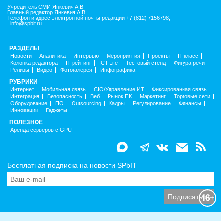
Учредитель СМИ Янкевич А.В
Главный редактор Янкевич А.В
Телефон и адрес электронной почты редакции +7 (812) 7156798,
info@spbit.ru
РАЗДЕЛЫ
Новости
Аналитика
Интервью
Мероприятия
Проекты
IT класс
Колонка редактора
IT рейтинг
ICT Life
Тестовый стенд
Фигура речи
Релизы
Видео
Фотогалерея
Инфографика
РУБРИКИ
Интернет
Мобильная связь
CIO/Управление ИТ
Фиксированная связь
Интеграция
Безопасность
Веб
Рынок ПК
Маркетинг
Торговые сети
Оборудование
ПО
Outsourcing
Кадры
Регулирование
Финансы
Инновации
Гаджеты
ПОЛЕЗНОЕ
Аренда серверов с GPU
Бесплатная подписка на новости SPbIT