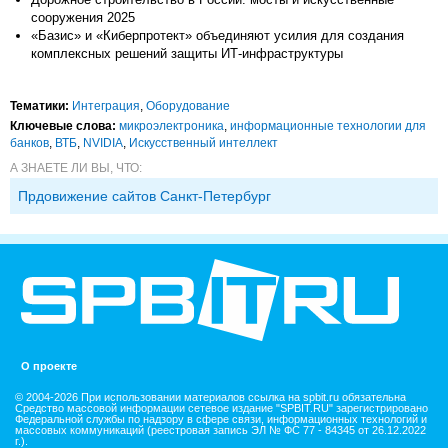
сооружения 2025
«Базис» и «Киберпротект» объединяют усилия для создания
комплексных решений защиты ИТ-инфраструктуры
Тематики:
Интеграция
,
Оборудование
Ключевые слова:
микроэлектроника
,
информационные технологии для
банков
,
ВТБ
,
NVIDIA
,
Искусственный интеллект
А ЗНАЕТЕ ЛИ ВЫ, ЧТО:
Прдовижение сайтов Санкт-Петербург
О проекте
© 2004-2026 При использовании материалов ссылка на spbit.ru обязательна
Средство массовой информации сетевое издание "SPBIT.RU" зарегистрировано
Федеральной службы по надзору в сфере связи, информационных технологий и
массовых коммуникаций (реестровая запись ЭЛ № ФС 77 - 84345 от 26.12.2022
г.).