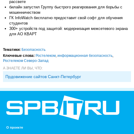
рассвете
билайн запустил Группу быстрого реагирования для борьбы с
мошенничеством
ГК InfoWatch бесплатно предоставит свой софт для обучения
студентов
300+ устройств под защитой: модернизация межсетевого экрана
для АО КВАРТ
Тематики:
Безопасность
Ключевые слова:
Ростелеком
,
информационная безопасность
,
Ростелеком Северо-Запад
А ЗНАЕТЕ ЛИ ВЫ, ЧТО:
Прдовижение сайтов Санкт-Петербург
О проекте