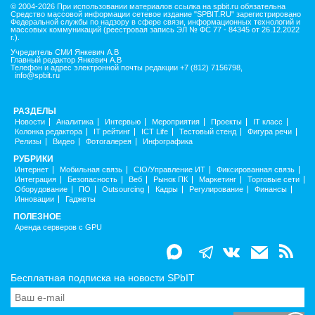
© 2004-2026 При использовании материалов ссылка на spbit.ru обязательна
Средство массовой информации сетевое издание "SPBIT.RU" зарегистрировано
Федеральной службы по надзору в сфере связи, информационных технологий и
массовых коммуникаций (реестровая запись ЭЛ № ФС 77 - 84345 от 26.12.2022
г.).
Учредитель СМИ Янкевич А.В
Главный редактор Янкевич А.В
Телефон и адрес электронной почты редакции +7 (812) 7156798,
info@spbit.ru
РАЗДЕЛЫ
Новости
Аналитика
Интервью
Мероприятия
Проекты
IT класс
Колонка редактора
IT рейтинг
ICT Life
Тестовый стенд
Фигура речи
Релизы
Видео
Фотогалерея
Инфографика
РУБРИКИ
Интернет
Мобильная связь
CIO/Управление ИТ
Фиксированная связь
Интеграция
Безопасность
Веб
Рынок ПК
Маркетинг
Торговые сети
Оборудование
ПО
Outsourcing
Кадры
Регулирование
Финансы
Инновации
Гаджеты
ПОЛЕЗНОЕ
Аренда серверов с GPU
Бесплатная подписка на новости SPbIT