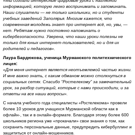
«Мы создали интересные цифровые уроки с наглядной
информацией, которую легко воспринимать и запоминать.
Наши слушатели — не только школьники, но и студенты
учебных заведений Заполярья. Многим кажется, что
современная молодежь знает про интернет всё, но, увы, —
нет. Ребятам нужно постоянно напоминать о
кибербезопасности. Уверена, что наши уроки полезны не
только для юных интернет-пользователей, но и для их
родителей и педагогов».
Лаура Бардюкова, ученица Мурманского политехнического
лицея:
«Для меня интернет является неотъемлемой частью жизни.
И мне важно знать, с каким обманом можно столкнуться в
социальных сетях. Спасибо “Ростелекому” за замечательный
урок, за разбор ситуаций, которые с нами происходили, и за
ответы на все наши вопросы».
С начала учебного года специалисты «Ростелекома» провели
более 10 уроков для учащихся Мурманской области как в
офлайн-, так и в онлайн-формате. Благодаря этому более 600
школьников региона уже «прокачали» свои знания о том, как
сохранить персональные данные, предупредить кибербуллинг и
защититься от онлайн-мошенников.