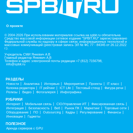
О проекте
© 2004-2026 При использовании материалов ссылка на spbit.ru обязательна
Средство массовой информации сетевое издание "SPBIT.RU" зарегистрировано
Федеральной службы по надзору в сфере связи, информационных технологий и
массовых коммуникаций (реестровая запись ЭЛ № ФС 77 - 84345 от 26.12.2022
г.).
Учредитель СМИ Янкевич А.В
Главный редактор Янкевич А.В
Телефон и адрес электронной почты редакции +7 (812) 7156798,
info@spbit.ru
РАЗДЕЛЫ
Новости
Аналитика
Интервью
Мероприятия
Проекты
IT класс
Колонка редактора
IT рейтинг
ICT Life
Тестовый стенд
Фигура речи
Релизы
Видео
Фотогалерея
Инфографика
РУБРИКИ
Интернет
Мобильная связь
CIO/Управление ИТ
Фиксированная связь
Интеграция
Безопасность
Веб
Рынок ПК
Маркетинг
Торговые сети
Оборудование
ПО
Outsourcing
Кадры
Регулирование
Финансы
Инновации
Гаджеты
ПОЛЕЗНОЕ
Аренда серверов с GPU