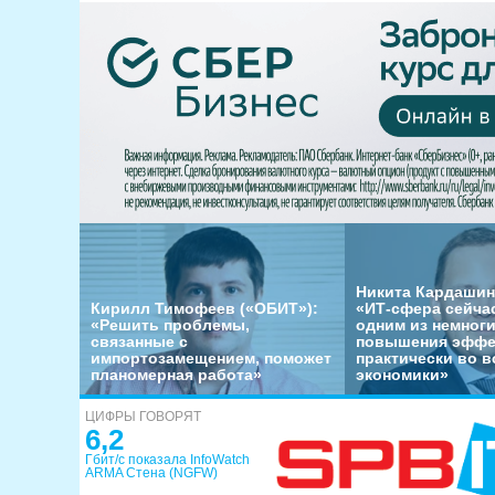
Никита Кардашин
Кирилл Тимофеев («ОБИТ»):
«ИТ-сфера сейча
«Решить проблемы,
одним из немног
связанные с
повышения эффе
импортозамещением, поможет
практически во в
планомерная работа»
экономики»
ЦИФРЫ ГОВОРЯТ
6,2
Гбит/с показала InfoWatch
ARMA Стена (NGFW)