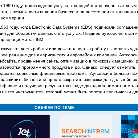
1990 году, производство услуг за границей стало очень выгодным.
гии, к возможности ведения бизнеса и на расстоянии от головного
 коммерции.
1963 году, когда Electronic Data Systems (EDS) подписали соглаше
и для обработки данных о его услугах. Позднее аутсорсинг стал и
орпорациями как IBM.
 какую-то часть работы или даже полностью работу выполнять уда
учшее решение для американских и европейских компаний. Аутсорси
вебсайта, продвижения сайта, оптимизацию в поисковых машинах, 
зработка программного продукта и др. Однако, следует отметить, 
юдаются серьезные финансовые проблемы. Аутсорсинг больше пох
расширить бизнес или просто сократить издержки для дальнейших 
ффшоре и получение результатов в виде доходов занимает немало
н из тех инструментов, который может быть полезен практически д
СВЕЖЕЕ ПО ТЕМЕ