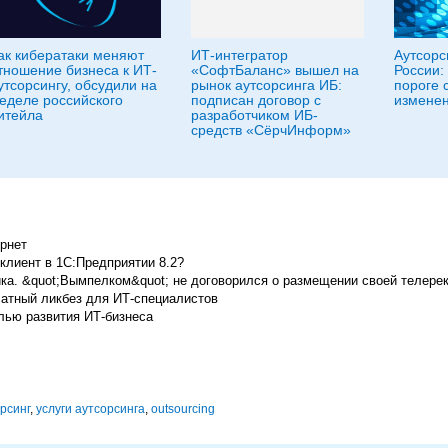
ак кибератаки меняют
ИТ-интегратор
Аутсорс
тношение бизнеса к ИТ-
«СофтБаланс» вышел на
России:
утсорсингу, обсудили на
рынок аутсорсинга ИБ:
пороге 
еделе российского
подписан договор с
измене
итейла
разработчиком ИБ-
средств «СёрчИнформ»
ернет
 клиент в 1С:Предприятии 8.2?
ка. &quot;Вымпелком&quot; не договорился о размещении своей телерек
латный ликбез для ИТ-специалистов
лью развития ИТ-бизнеса
рсинг
,
услуги аутсорсинга
,
outsourcing