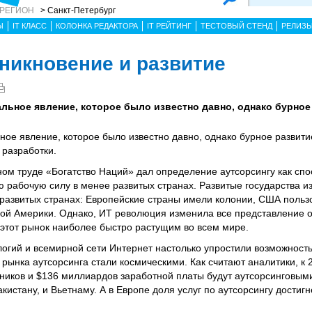
 РЕГИОН
> Санкт-Петербург
Ы
IT КЛАСС
КОЛОНКА РЕДАКТОРА
IT РЕЙТИНГ
ТЕСТОВЫЙ СТЕНД
РЕЛИЗ
зникновение и развитие
льное явление, которое было известно давно, однако бурное
ое явление, которое было известно давно, однако бурное развити
 разработки.
ном труде «Богатство Наций» дал определение аутсорсингу как спо
 рабочую силу в менее развитых странах. Развитые государства и
 развитых странах: Европейские страны имели колонии, США польз
ой Америки. Однако, ИТ революция изменила все представление
 этот рынок наиболее быстро растущим во всем мире.
гий и всемирной сети Интернет настолько упростили возможност
 рынка аутсорсинга стали космическими. Как считают аналитики, к 
иков и $136 миллиардов заработной платы будут аутсорсинговыми, 
кистану, и Вьетнаму. А в Европе доля услуг по аутсорсингу достиг