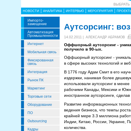
ВЫБРАТЬ
НОВОСТИ
АНАЛИТИКА
ИНТЕРВЬЮ
МЕРОПРИЯТИЯ
ПРОЕКТ
Импорто­
Замещение
Аутсорсинг: во
Автоматизация
Промышленности
14.02.2011 |
АЛЕКСАНДР АБРАМОВ
Интернет
Оффшорный аутсорсинг - уника
получило в 90-ых.
Мобильная связь
Оффшорный аутсорсинг - уникальн
Фиксированная
в сфере высоких технологий и веб
связь
В 1776 году Адам Смит в его науч
Интеграция
издержки, нанимая более дешевую
Рынок ПК
использовали аутсорсинг в менее
Маркетинг
рабочими Канады, Мексики и Южн
иностранном аутсорсинге, сделав
Торговые сети
Развитие информационных техноло
Оборудование
ведения бизнеса, что темпы роста
ПО
крайней мере 3.3 миллиона работн
Outsourcing
Индии, Китаю, России, Украине, Па
количества.
Кадры