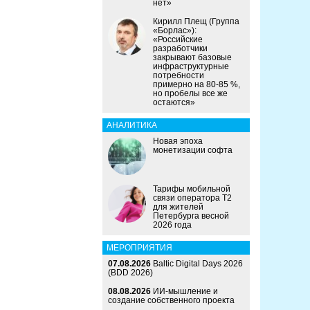
нет»
Кирилл Плещ (Группа
«Борлас»):
«Российские
разработчики
закрывают базовые
инфраструктурные
потребности
примерно на 80-85 %,
но пробелы все же
остаются»
АНАЛИТИКА
Новая эпоха
монетизации софта
Тарифы мобильной
связи оператора Т2
для жителей
Петербурга весной
2026 года
МЕРОПРИЯТИЯ
07.08.2026
Baltic Digital Days 2026
(BDD 2026)
08.08.2026
ИИ-мышление и
создание собственного проекта