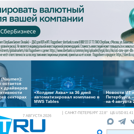
 (Naumen):
с остается
их драйверов
ктивности
«Холдинг Аква» за 36 дней
Новости ИТ и
сех секторах
автоматизировал комплаенс в
Петербурга 
MWS Tables
на 4 августа 
САНКТ-ПЕТЕРБУРГ
22.8
°
ЦБ
USD 81.41
7 АВГУСТА 2026