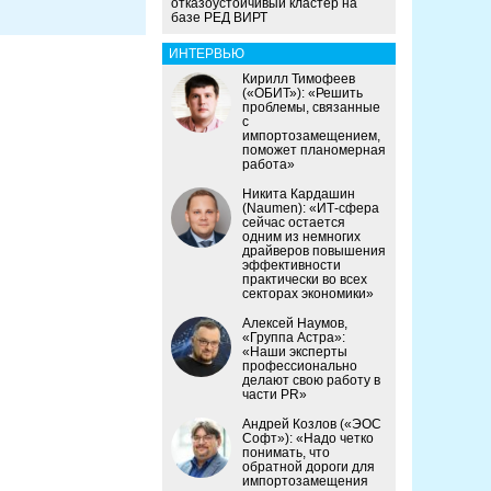
отказоустойчивый кластер на
базе РЕД ВИРТ
ИНТЕРВЬЮ
Кирилл Тимофеев
(«ОБИТ»): «Решить
проблемы, связанные
с
импортозамещением,
поможет планомерная
работа»
Никита Кардашин
(Naumen): «ИТ-сфера
сейчас остается
одним из немногих
драйверов повышения
эффективности
практически во всех
секторах экономики»
Алексей Наумов,
«Группа Астра»:
«Наши эксперты
профессионально
делают свою работу в
части PR»
Андрей Козлов («ЭОС
Софт»): «Надо четко
понимать, что
обратной дороги для
импортозамещения