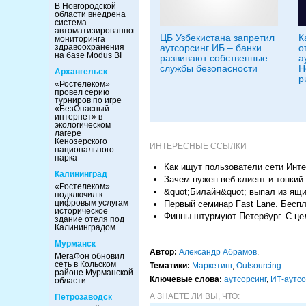
В Новгородской
области внедрена
система
автоматизированного
ЦБ Узбекистана запретил
К
мониторинга
здравоохранения
аутсорсинг ИБ – банки
о
на базе Modus BI
развивают собственные
а
службы безопасности
Н
Архангельск
р
«Ростелеком»
провел серию
турниров по игре
«БезОпасный
интернет» в
экологическом
лагере
Кенозерского
ИНТЕРЕСНЫЕ ССЫЛКИ
национального
парка
Как ищут пользователи сети Инт
Калининград
Зачем нужен веб-клиент и тонкий
«Ростелеком»
&quot;Билайн&quot; выпал из ящи
подключил к
цифровым услугам
Первый семинар Fast Lane. Бесп
историческое
Финны штурмуют Петербург. С це
здание отеля под
Калининградом
Мурманск
Автор:
Александр Абрамов
.
МегаФон обновил
сеть в Кольском
Тематики:
Маркетинг
,
Outsourcing
районе Мурманской
Ключевые слова:
аутсорсинг
,
ИТ-аутсо
области
А ЗНАЕТЕ ЛИ ВЫ, ЧТО:
Петрозаводск