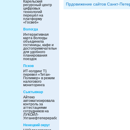
Карельский
Прдовижение сайтов Санкт-Пете
ресурсный центр
цифровых
технологий
перешёл на
платформу
«Госвеб»
Вологда
Интерактивная
карта Вологды
объединила
гостиницы, кафе и
достопримечательности
для удобного
планирования
поездок
Псков
ИТ-холдинг Т1
перевел «Титан-
Полимер» в режим
налогового
мониторинга
Сыктывкар
Айтеко
автоматизировала
контроль за
аттестациями
сотрудников на
ЛУКОЙЛ-
Ухтанефтепереработка
Ненецкий округ