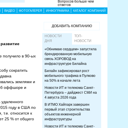
Вопросов больше чем
ответов
Ы
ВИДЕО
ФОТОГАЛЕРЕЯ
ИНФОГРАФИКА
КАТАЛОГ КОМПАНИЙ
ДОБАВИТЬ КОМПАНИЮ
НОВОСТИ
ТОП-
ДНЯ
НОВОСТИ
 развитие
«Обнимаю сердцем» запустила
брендированную мобильную
е получило в 90-ых
связь ХОРОВОД на
инфраструктуре Билайна
собу сократить
Билайн зафиксировал рост
здавна
мобильного трафика в Пулково
на 50% в начале лета
овались землями и
 об оффшоре и
Новости ИТ и телекома Санкт-
Петербурга – дайджест СМИ на
4 августа 2026 года
ь удаленного
В ИТМО Хайпарк завершен
2015 году в США по
первый этап строительства
т.е. относится к
объектов инженерной
нет 25 % от общего
инфраструктуры
Новости ИТ и телекома Санкт-