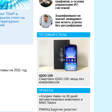
графиков, а основа
управления ИТ-
системой
инг ТОиР в
Зашифровано не
 рынок стоит на
значит невидимо:
структурных
как искать угрозы
ний
без расшифровки
ТЕСТОВЫЙ СТЕНД
ламы на 2011 год
iQOO 15R
Смартфон iQOO 15R: мощь без
компромиссов
ПРОЕКТЫ
«Холдинг Аква» за 36 дней
автоматизировал комплаенс в
MWS Tables
РМИАЦ Бурятии запустил