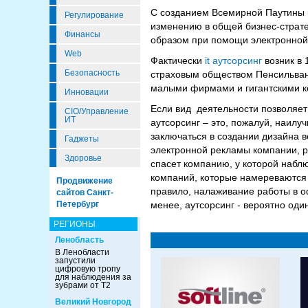
С созданием Всемирной Паутины в 
Регулирование
изменению в общей бизнес-страте
Финансы
образом при помощи электронной
Web
Фактически
it аутсорсинг
возник в 
Безопасность
страховым обществом Пенсильвани
малыми фирмами и гигантскими к
Инновации
Если вид деятельности позволяет
CIO/Управление
ИТ
аутсорсинг – это, пожалуй, наил
заключаться в создании дизайна 
Гаджеты
электронной рекламы компании, ра
Здоровье
спасет компанию, у которой набл
компаний, которые намереваются 
Продвижение
правило, налаживание работы в о
сайтов Санкт-
Петербург
менее, аутсорсинг - вероятно оди
РЕГИОНЫ
Ленобласть
В Ленобласти
запустили
цифровую тропу
для наблюдения за
зубрами от Т2
Великий Новгород