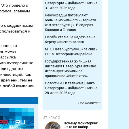
Петербурга – дайджест СМИ на
 Это привело к
31 июля 2026 года
 офиса, главным
Ленинградцы потребляют
больше мобильного интернета
ние с медицинским
чем петербуржцы. В лидерах -
Колпино и Гатчина
спользоваться и
Билайн стал ещё надёжнее на
берегу Финского залива
ленно, то
МТС Петербург улучшила связь
нг может
LTE в Петроградском районе
рассылка
Государственная жилищная
что аутсорсинг не
инспекция Петербурга активно
одит для тех
использует мобильное
инвестиций. Как
приложение «Инспектор»
 времени, тем не
Новости ИТ и телекома Санкт-
ля любой компании.
Петербурга – дайджест СМИ на
28 июля 2026 года
Все новости
ИТ-КЛАСС
Почему мониторинг
– это не набор