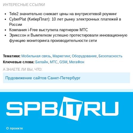
ИНТЕРЕСНЫЕ ССЫЛКИ
Tele2 значительно снижает цены на внутрисетевой роуминг
CyberPlat (КиберПлат): 10 лет рынку электронных платежей в
России
Компания i-Free выступила партнером МТС
Эрикссон и Вымпелком успешно протестировали инновационную
функцию мониторинга производительности сети
Тематики:
Мобильная связь
,
Маркетинг
,
Оборудование
,
Безопасность
Ключевые слова:
Билайн
,
МТС
,
GSM
,
МегаФон
А ЗНАЕТЕ ЛИ ВЫ, ЧТО:
Прдовижение сайтов Санкт-Петербург
О проекте