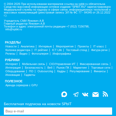
© 2004-2026 При использовании материалов ссылка на spbit.ru обязательна
Средство массовой информации сетевое издание "SPBIT.RU" зарегистрировано
Федеральной службы по надзору в сфере связи, информационных технологий и
массовых коммуникаций (реестровая запись ЭЛ № ФС 77 - 84345 от 26.12.2022
г.).
Учредитель СМИ Янкевич А.В
Главный редактор Янкевич А.В
Телефон и адрес электронной почты редакции +7 (812) 7156798,
info@spbit.ru
РАЗДЕЛЫ
Новости
Аналитика
Интервью
Мероприятия
Проекты
IT класс
Колонка редактора
IT рейтинг
ICT Life
Тестовый стенд
Фигура речи
Релизы
Видео
Фотогалерея
Инфографика
РУБРИКИ
Интернет
Мобильная связь
CIO/Управление ИТ
Фиксированная связь
Интеграция
Безопасность
Веб
Рынок ПК
Маркетинг
Торговые сети
Оборудование
ПО
Outsourcing
Кадры
Регулирование
Финансы
Инновации
Гаджеты
ПОЛЕЗНОЕ
Аренда серверов с GPU
Бесплатная подписка на новости SPbIT