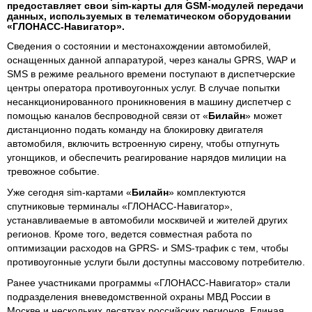
предоставляет свои sim-карты для GSM-модулей передачи
данных, используемых в телематическом оборудовании
«ГЛОНАСС-Навигатор».
Сведения о состоянии и местонахождении автомобилей,
оснащенных данной аппаратурой, через каналы GPRS, WAP и
SMS в режиме реального времени поступают в диспетчерские
центры оператора противоугонных услуг. В случае попытки
несанкционированного проникновения в машину диспетчер с
помощью каналов беспроводной связи от «
Билайн
» может
дистанционно подать команду на блокировку двигателя
автомобиля, включить встроенную сирену, чтобы отпугнуть
угонщиков, и обеспечить реагирование нарядов милиции на
тревожное событие.
Уже сегодня sim-картами «
Билайн
» комплектуются
спутниковые терминалы «ГЛОНАСС-Навигатор»,
устанавливаемые в автомобили москвичей и жителей других
регионов. Кроме того, ведется совместная работа по
оптимизации расходов на GPRS- и SMS-трафик с тем, чтобы
противоугонные услуги были доступны массовому потребителю.
Ранее участниками программы «ГЛОНАСС-Навигатор» стали
подразделения вневедомственной охраны МВД России в
Москве и нескольких десятках российских регионов, Единая