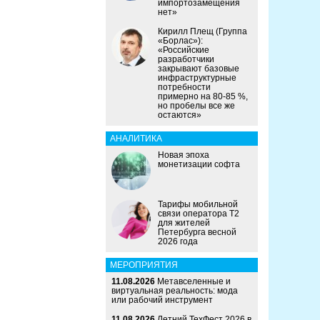
импортозамещения
нет»
Кирилл Плещ (Группа
«Борлас»):
«Российские
разработчики
закрывают базовые
инфраструктурные
потребности
примерно на 80-85 %,
но пробелы все же
остаются»
АНАЛИТИКА
Новая эпоха
монетизации софта
Тарифы мобильной
связи оператора Т2
для жителей
Петербурга весной
2026 года
МЕРОПРИЯТИЯ
11.08.2026
Метавселенные и
виртуальная реальность: мода
или рабочий инструмент
11.08.2026
Летний ТехФест 2026 в