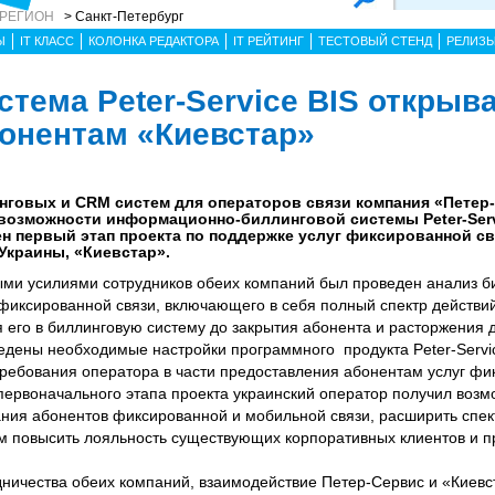
 РЕГИОН
> Санкт-Петербург
Ы
IT КЛАСС
КОЛОНКА РЕДАКТОРА
IT РЕЙТИНГ
ТЕСТОВЫЙ СТЕНД
РЕЛИЗ
тема Peter-Service BIS открыв
онентам «Киевстар»
нговых и CRM систем для операторов связи компания «Петер
озможности информационно-биллинговой системы Peter-Servi
 первый этап проекта по поддержке услуг фиксированной св
Украины, «Киевстар».
ыми усилиями сотрудников обеих компаний был проведен анализ б
фиксированной связи, включающего в себя полный спектр действи
 его в биллинговую систему до закрытия абонента и расторжения 
едены необходимые настройки программного продукта Peter-Servic
ребования оператора в части предоставления абонентам услуг фи
ервоначального этапа проекта украинский оператор получил возм
ния абонентов фиксированной и мобильной связи, расширить спек
м повысить лояльность существующих корпоративных клиентов и п
дничества обеих компаний, взаимодействие Петер-Сервис и «Киев