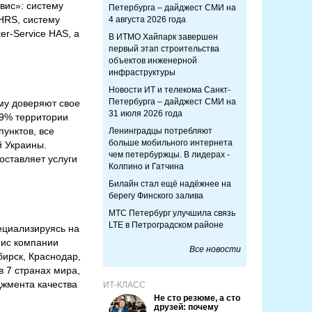
вис»: систему
Петербурга – дайджест СМИ на
HRS, систему
4 августа 2026 года
r-Service HAS, а
В ИТМО Хайпарк завершен
первый этап строительства
объектов инженерной
инфраструктуры
Новости ИТ и телекома Санкт-
Петербурга – дайджест СМИ на
му доверяют свое
31 июля 2026 года
,9% территории
унктов, все
Ленинградцы потребляют
больше мобильного интернета
й Украины.
чем петербуржцы. В лидерах -
оставляет услуги
Колпино и Гатчина
Билайн стал ещё надёжнее на
берегу Финского залива
МТС Петербург улучшила связь
LTE в Петроградском районе
ециализируясь на
фис компании
Все новости
бирск, Краснодар,
в 7 странах мира,
жмента качества
ИТ-КЛАСС
Не сто резюме, а сто
друзей: почему