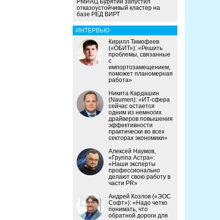
РМИАЦ Бурятии запустил
отказоустойчивый кластер на
базе РЕД ВИРТ
ИНТЕРВЬЮ
Кирилл Тимофеев
(«ОБИТ»): «Решить
проблемы, связанные
с
импортозамещением,
поможет планомерная
работа»
Никита Кардашин
(Naumen): «ИТ-сфера
сейчас остается
одним из немногих
драйверов повышения
эффективности
практически во всех
секторах экономики»
Алексей Наумов,
«Группа Астра»:
«Наши эксперты
профессионально
делают свою работу в
части PR»
Андрей Козлов («ЭОС
Софт»): «Надо четко
понимать, что
обратной дороги для