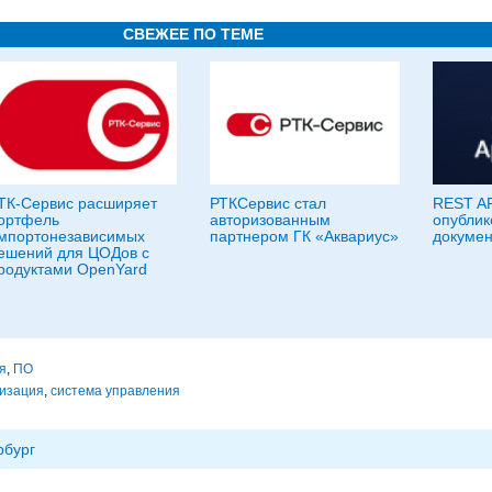
СВЕЖЕЕ ПО ТЕМЕ
ТК-Сервис расширяет
РТКСервис стал
REST AP
ортфель
авторизованным
опублик
мпортонезависимых
партнером ГК «Аквариус»
докумен
ешений для ЦОДов с
родуктами OpenYard
я
,
ПО
изация
,
система управления
рбург