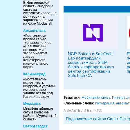
В Новгородской
области внедрена
система
автоматизированного
мониторинга
здравоохранения
на базе Modus BI
Архангельск
«Ростелеком»
провел серию
турниров по игре
«БезОпасный
интернет» в
экологическом
NGR Softlab и SafeTech
Р
лагере
Lab подтвердили
п
Кенозерского
совместимость SIEM
и
национального
Alertix и корпоративного
р
парка
центра сертификации
п
Калининград
SafeTech CA
«Ростелеком»
подключил к
цифровым услугам
историческое
здание отеля под
Калининградом
Тематики:
Мобильная связь
,
Интеграци
Ключевые слова:
интеграция
,
автомат
Мурманск
МегаФон обновил
А ЗНАЕТЕ ЛИ ВЫ, ЧТО:
сеть в Кольском
районе Мурманской
Прдовижение сайтов Санкт-Пете
области
Петрозаводск