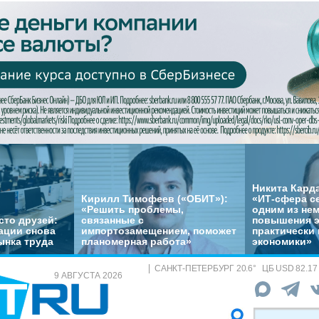
Никита Кард
Кирилл Тимофеев («ОБИТ»):
«ИТ-сфера с
«Решить проблемы,
одним из не
сто друзей:
связанные с
повышения 
ации снова
импортозамещением, поможет
практически 
ынка труда
планомерная работа»
экономики»
САНКТ-ПЕТЕРБУРГ
20.6
°
ЦБ
USD 82.17
9 АВГУСТА 2026