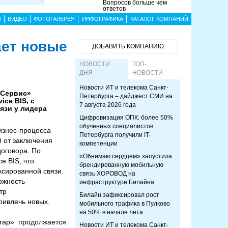
Вопросов больше чем
ответов
Ы
ВИДЕО
ФОТОГАЛЕРЕЯ
ИНФОГРАФИКА
КАТАЛОГ КОМПАНИЙ
ает новые
ДОБАВИТЬ КОМПАНИЮ
НОВОСТИ
ТОП-
ДНЯ
НОВОСТИ
Новости ИТ и телекома Санкт-
-Сервис»
Петербурга – дайджест СМИ на
ce BIS, с
7 августа 2026 года
язи у лидера
Цифровизация ОПК: более 50%
обученных специалистов
изнес-процесса
Петербурга получили IT-
й от заключения
компетенции
договора. По
«Обнимаю сердцем» запустила
e BIS, что
брендированную мобильную
ксированной связи.
связь ХОРОВОД на
ожность
инфраструктуре Билайна
тр
Билайн зафиксировал рост
ривлечь новых.
мобильного трафика в Пулково
на 50% в начале лета
стар» продолжается
Новости ИТ и телекома Санкт-