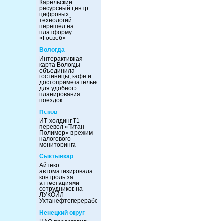
Карельский
ресурсный центр
цифровых
технологий
перешёл на
платформу
«Госвеб»
Вологда
Интерактивная
карта Вологды
объединила
гостиницы, кафе и
достопримечательности
для удобного
планирования
поездок
Псков
ИТ-холдинг Т1
перевел «Титан-
Полимер» в режим
налогового
мониторинга
Сыктывкар
Айтеко
автоматизировала
контроль за
аттестациями
сотрудников на
ЛУКОЙЛ-
Ухтанефтепереработка
Ненецкий округ