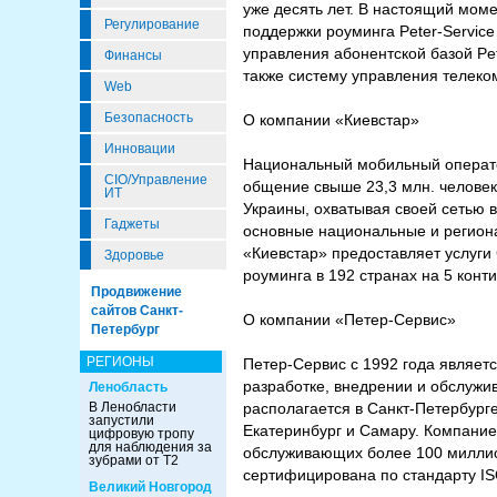
уже десять лет. В настоящий мом
Регулирование
поддержки роуминга Peter-Servic
управления абонентской базой Pe
Финансы
также систему управления телеко
Web
Безопасность
О компании «Киевстар»
Инновации
Национальный мобильный оператор
CIO/Управление
общение свыше 23,3 млн. человек
ИТ
Украины, охватывая своей сетью в
Гаджеты
основные национальные и регион
«Киевстар» предоставляет услуги 
Здоровье
роуминга в 192 странах на 5 кон
Продвижение
сайтов Санкт-
О компании «Петер-Сервис»
Петербург
РЕГИОНЫ
Петер-Сервис с 1992 года являет
разработке, внедрении и обслужи
Ленобласть
В Ленобласти
располагается в Санкт-Петербурге
запустили
Екатеринбург и Самару. Компанией
цифровую тропу
для наблюдения за
обслуживающих более 100 миллио
зубрами от Т2
сертифицирована по стандарту I
Великий Новгород