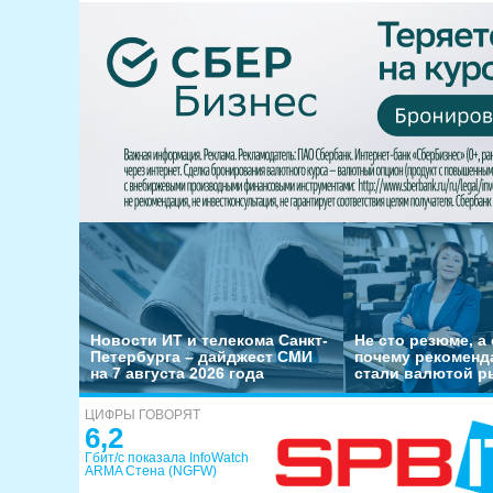
Новости ИТ и телекома Санкт-
Не сто резюме, а 
Петербурга – дайджест СМИ
почему рекоменд
на 7 августа 2026 года
стали валютой р
ЦИФРЫ ГОВОРЯТ
6,2
Гбит/с показала InfoWatch
ARMA Стена (NGFW)