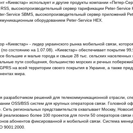
ент «Киевстар» использует и другие продукты компании «Петер-Сер
e RSS, высокопроизводительный сервер тарификации Peter-Service 
ter-Service SBMS, высокопроизводительный сервер приложений Pete
ммуникационным оборудованием Peter-Service HEX.
 «Киевстар» - лидер украинского рынка мобильной связи, которо
 (по состоянию на 1.07.08). «Киевстар» обеспечивает покрытие 99
се большие и малые города и свыше 28 тыс. сельских населенных п
альные пути сообщения, большинство морских и речных побережи
GPRS на всей территории своего покрытия в Украине, а также пред
тинентах мира.
ся разработчиком решений для телекоммуникационной отрасли, сп
вании OSS/BSS систем для крупных операторов связи. Головной о
. Сеть региональных представительств охватывает Москву, Новоси
 реализовано более 100 проектов для почти 50 операторов связи 
нов абонентов фиксированной и мобильной связи. Система менед
SO 9001:2000.