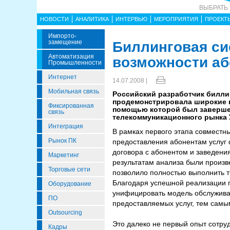
ВЫБРАТЬ
НОВОСТИ
АНАЛИТИКА
ИНТЕРВЬЮ
МЕРОПРИЯТИЯ
ПРОЕКТ
Импорто­
Замещение
Биллинговая сис
Автоматизация
возможности аб
Промышленности
Интернет
14.07.2008 |
Мобильная связь
Российский разработчик билли
продемонстрировала широкие в
Фиксированная
помощью которой был завершен
связь
телекоммуникационного рынка 
Интеграция
В рамках первого этапа совместн
Рынок ПК
предоставления абонентам услуг 
договора с абонентом и заведения
Маркетинг
результатам анализа были произв
Торговые сети
позволило полностью выполнить т
Благодаря успешной реализации п
Оборудование
унифицировать модель обслужива
ПО
предоставляемых услуг, тем самы
Outsourcing
Это далеко не первый опыт сотру
Кадры