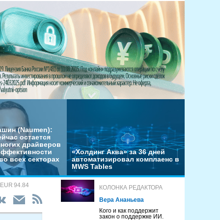
ашин (Naumen):
ейчас остается
многих драйверов
эффективности
«Холдинг Аква» за 36 дней
во всех секторах
автоматизировал комплаенс в
MWS Tables
 EUR 94.84
КОЛОНКА РЕДАКТОРА
Вера Ананьева
Кого и как поддержит
закон о поддержке ИИ.