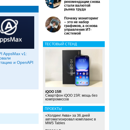
рекомендации снова
стали валютой
рынка труда
Почему мониторинг
– это не набор
графиков, а основа
управления ИТ-
системой
ТЕСТОВЫЙ СТЕНД
I AppsMax v1:
овали
тацию и OpenAPI
iQOO 15R
Смартфон iQOO 15R: мощь без
компромиссов
ПРОЕКТЫ
«Холдинг Аква» за 36 дней
автоматизировал комплаенс в
MWS Tables