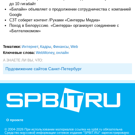
до 10 гигабайт
«Билайн» объявляет о продолжении сотрудничества с компанией
Google
СЗТ соберет контент /Руками «Синтерры Медиа»
Поход в Белоруссию. «Синтерра» организует соединение с
«Белтелекомом»
Тематики:
Интернет
,
Кадры
,
Финансы
,
Web
Ключевые слова:
WebMoney
,
онлайн
А ЗНАЕТЕ ЛИ ВЫ, ЧТО:
Прдовижение сайтов Санкт-Петербург
О проекте
© 2004-2026 При использовании материалов ссылка на spbit.ru обязательна
Средство массовой информации сетевое издание "SPBIT.RU" зарегистрировано