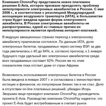
Компания ChronoPay представила новое платежное
решение E-Avia, которое призвано преодолеть проблему
непопулярности электронных авиабилетов в России. С мая
2008 г., в соответствии с резолюцией Международной
ассоциации воздушного транспорта (IATA), в большинстве
стран будет введена единая форма электронного
авиабилета. В России электронные авиабилеты не
распространены, одной из главных причин их
непопулярности является проблема интернет-платежей.
В ведущих авиационных странах переход к электронному
авиабилету практически состоялся. По данным IATA, доля
электронных билетов, продаваемых через систему BSP, за два
года увеличилась с 40 до 84%, и, согласно прогнозу, к 1 января
будущего года удельный вес электронных авиабилетов среди
всех продаваемых составит 92%. Россия же по этим
показателям пока отстает даже от стран Африки.
Возможность использования электронных билетов в России
была введена в январе 2007 г. и согласована с министерством
юстиции и финансов, но популярным бизнес так и не стал. Дело
в отсутствии on-line платежных решений, убежден Игорь
Зворыкин вице-президент компании ChronoPay, руководитель
проекта E-Avia. Руководство компании ChronoPay надеется, что
проект E-Avia будет востребованным и считает рынок