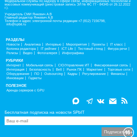
Федеральной службы по надзору в сфере связи, информационных технологий и
массовых коммуникаций (реестровая запись ЭЛ № ФС 77 - 84345 от 26.12.2022
г.).
Учредитель СМИ Янкевич А.В
Главный редактор Янкевич А.В
Телефон и адрес электронной почты редакции +7 (812) 7156798,
info@spbit.ru
РАЗДЕЛЫ
Новости
Аналитика
Интервью
Мероприятия
Проекты
IT класс
Колонка редактора
IT рейтинг
ICT Life
Тестовый стенд
Фигура речи
Релизы
Видео
Фотогалерея
Инфографика
РУБРИКИ
Интернет
Мобильная связь
CIO/Управление ИТ
Фиксированная связь
Интеграция
Безопасность
Веб
Рынок ПК
Маркетинг
Торговые сети
Оборудование
ПО
Outsourcing
Кадры
Регулирование
Финансы
Инновации
Гаджеты
ПОЛЕЗНОЕ
Аренда серверов с GPU
Бесплатная подписка на новости SPbIT