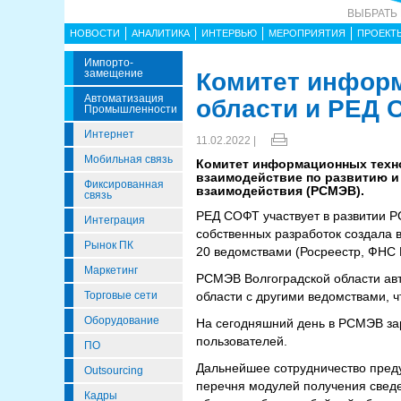
ВЫБРАТЬ
НОВОСТИ
АНАЛИТИКА
ИНТЕРВЬЮ
МЕРОПРИЯТИЯ
ПРОЕКТ
Импорто­
Замещение
Комитет информ
Автоматизация
области и РЕД 
Промышленности
Интернет
11.02.2022 |
Мобильная связь
Комитет информационных техно
взаимодействие по развитию 
Фиксированная
взаимодействия (РСМЭВ).
связь
РЕД СОФТ участвует в развитии Р
Интеграция
собственных разработок создала 
Рынок ПК
20 ведомствами (Росреестр, ФНС 
Маркетинг
РСМЭВ Волгоградской области авт
Торговые сети
области с другими ведомствами, ч
Оборудование
На сегодняшний день в РСМЭВ зар
пользователей.
ПО
Дальнейшее сотрудничество пред
Outsourcing
перечня модулей получения свед
Кадры