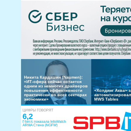
Никита Кардашин (Naumen):
«ИТ-сфера сейчас остается
одним из немногих драйверов
повышения эффективности
«Холдинг Аква» з
практически во всех секторах
автоматизировал
экономики»
MWS Tables
ЦИФРЫ ГОВОРЯТ
6,2
Гбит/с показала InfoWatch
ARMA Стена (NGFW)