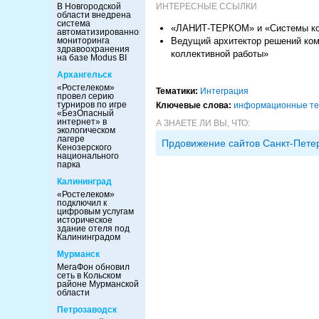
В Новгородской
ИНТЕРЕСНЫЕ ССЫЛКИ
области внедрена
система
«ЛАНИТ-ТЕРКОМ» и «Системы комп
автоматизированного
мониторинга
Ведущий архитектор решений ком
здравоохранения
коллективной работы»
на базе Modus BI
Архангельск
«Ростелеком»
Тематики:
Интеграция
провел серию
турниров по игре
Ключевые слова:
информационные тех
«БезОпасный
интернет» в
А ЗНАЕТЕ ЛИ ВЫ, ЧТО:
экологическом
лагере
Прдовижение сайтов Санкт-Пете
Кенозерского
национального
парка
Калининград
«Ростелеком»
подключил к
цифровым услугам
историческое
здание отеля под
Калининградом
Мурманск
МегаФон обновил
сеть в Кольском
районе Мурманской
области
Петрозаводск