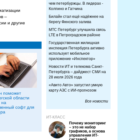
чем петербуржцы. В лидерах -
Колпино и Гатчина
матизации
ов –
Билайн стал ещё надёжнее на
берегу Финского залива
ии и другие
МТС Петербург улучшила связь
LTE в Петроградском районе
Государственная жилищная
инспекция Петербурга активно
использует мобильное
приложение «Инспектор»
Новости ИТ и телекома Санкт-
Петербурга – дайджест СМИ на
28 июля 2026 года
«Авито Авто» запустил умную
карту АЗС с ИИ-прогнозом
н поможет
гской области
Все новости
 на
венный софт для
ора
ИТ-КЛАСС
Почему мониторинг
– это не набор
графиков, а основа
управления ИТ-
системой