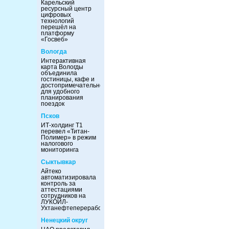
Карельский
ресурсный центр
цифровых
технологий
перешёл на
платформу
«Госвеб»
Вологда
Интерактивная
карта Вологды
объединила
гостиницы, кафе и
достопримечательности
для удобного
планирования
поездок
Псков
ИТ-холдинг Т1
перевел «Титан-
Полимер» в режим
налогового
мониторинга
Сыктывкар
Айтеко
автоматизировала
контроль за
аттестациями
сотрудников на
ЛУКОЙЛ-
Ухтанефтепереработка
Ненецкий округ