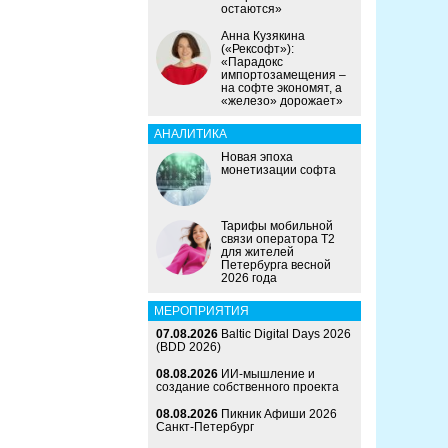
остаются»
Анна Кузякина
(«Рексофт»):
«Парадокс
импортозамещения –
на софте экономят, а
«железо» дорожает»
АНАЛИТИКА
Новая эпоха
монетизации софта
Тарифы мобильной
связи оператора Т2
для жителей
Петербурга весной
2026 года
МЕРОПРИЯТИЯ
07.08.2026
Baltic Digital Days 2026
(BDD 2026)
08.08.2026
ИИ-мышление и
создание собственного проекта
08.08.2026
Пикник Афиши 2026
Санкт-Петербург