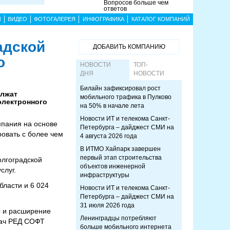
Вопросов больше чем
ответов
Ы
ВИДЕО
ФОТОГАЛЕРЕЯ
ИНФОГРАФИКА
КАТАЛОГ КОМПАНИЙ
адской
ДОБАВИТЬ КОМПАНИЮ
о
НОВОСТИ
ТОП-
ДНЯ
НОВОСТИ
Билайн зафиксировал рост
олжат
мобильного трафика в Пулково
электронного
на 50% в начале лета
Новости ИТ и телекома Санкт-
мпания на основе
Петербурга – дайджест СМИ на
овать с более чем
4 августа 2026 года
В ИТМО Хайпарк завершен
первый этап строительства
олгоградской
объектов инженерной
слуг.
инфраструктуры
бласти и 6 024
Новости ИТ и телекома Санкт-
Петербурга – дайджест СМИ на
31 июля 2026 года
ы и расширение
Ленинградцы потребляют
дач РЕД СОФТ
больше мобильного интернета