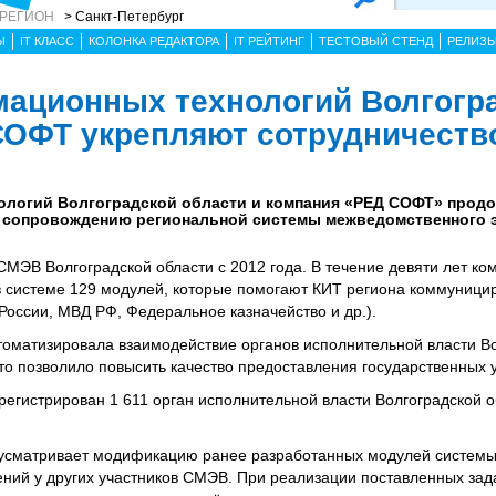
 РЕГИОН
> Санкт-Петербург
Ы
IT КЛАСС
КОЛОНКА РЕДАКТОРА
IT РЕЙТИНГ
ТЕСТОВЫЙ СТЕНД
РЕЛИЗ
ационных технологий Волгогр
СОФТ укрепляют сотрудничеств
логий Волгоградской области и компания «РЕД СОФТ» прод
и сопровождению региональной системы межведомственного 
СМЭВ Волгоградской области с 2012 года. В течение девяти лет ко
в системе 129 модулей, которые помогают КИТ региона коммуницир
России, МВД РФ, Федеральное казначейство и др.).
оматизировала взаимодействие органов исполнительной власти В
то позволило повысить качество предоставления государственных у
егистрирован 1 611 орган исполнительной власти Волгоградской о
усматривает модификацию ранее разработанных модулей систем
ений у других участников СМЭВ. При реализации поставленных за