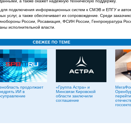
данными, а также окажет надёжную техническую поддержку.
 для подключения информационных систем к СМЭВ и ЕПГУ и авто
ых услуг, а также обеспечивает их сопровождение. Среди заказчик
нобороны России, Росавиация, ФСИН России, Генпрокуратура Росс
аны исполнительной власти.
СВЕЖЕЕ ПО ТЕМЕ
енобласть продолжает
«Группа Астра» и
МегаФо
недрять ИИ в
Минсвязи Кировской
Оренбур
осуправление
области заключили
перейти
соглашение
отечест
госсект