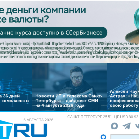
Алексей Нау
а 36 дней
Новости ИТ и телекома Санкт-
Астра»: «На
 комплаенс в
Петербурга – дайджест СМИ
профессиона
на 4 августа 2026 года
свою работу 
САНКТ-ПЕТЕРБУРГ
25.5
°
ЦБ
USD 80.93
6 АВГУСТА 2026