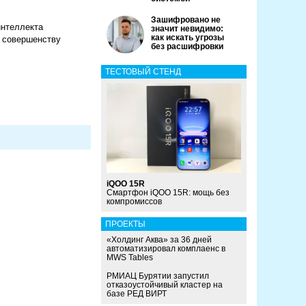
Зашифровано не
интеллекта
значит невидимо:
как искать угрозы
к совершенству
без расшифровки
ТЕСТОВЫЙ СТЕНД
iQOO 15R
Смартфон iQOO 15R: мощь без
компромиссов
ПРОЕКТЫ
«Холдинг Аква» за 36 дней
автоматизировал комплаенс в
MWS Tables
РМИАЦ Бурятии запустил
отказоустойчивый кластер на
базе РЕД ВИРТ