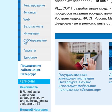
обеспечит бесперебойный обмен 
Регулирование
РЕД СОФТ разрабатывает модули
Финансы
процессов оказания государственн
Ространснадзор, ФССП России, Ми
Web
федеральные и региональные орг
Безопасность
Инновации
CIO/Управление
ИТ
Гаджеты
Здоровье
Продвижение
сайтов Санкт-
Петербург
Государственная
Л
жилищная инспекция
в
РЕГИОНЫ
Петербурга активно
г
использует мобильное
Ленобласть
приложение «Инспектор»
В Ленобласти
запустили
цифровую тропу
для наблюдения за
зубрами от Т2
Великий Новгород