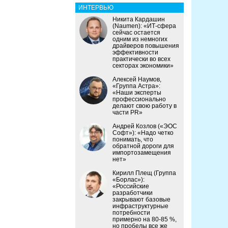
ИНТЕРВЬЮ
Никита Кардашин
(Naumen): «ИТ-сфера
сейчас остается
одним из немногих
драйверов повышения
эффективности
практически во всех
секторах экономики»
Алексей Наумов,
«Группа Астра»:
«Наши эксперты
профессионально
делают свою работу в
части PR»
Андрей Козлов («ЭОС
Софт»): «Надо четко
понимать, что
обратной дороги для
импортозамещения
нет»
Кирилл Плещ (Группа
«Борлас»):
«Российские
разработчики
закрывают базовые
инфраструктурные
потребности
примерно на 80-85 %,
но пробелы все же