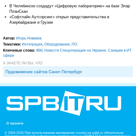
В Челябинске создадут «Цифровую лабораторию» на базе Элар
ПланСкан
«Софтлайн Аутсорсинг» открыл представительства в
Азербайджане и Грузии
Автор:
Игорь Новиков
.
Тематики:
Интеграция
,
Оборудование
,
ПО
Ключевые слова:
IBM
,
Новости Спецоперация на Украине, Санкции в ИТ
сфере
А ЗНАЕТЕ ЛИ ВЫ, ЧТО:
Прдовижение сайтов Санкт-Петербург
О проекте
© 2004-2026 При использовании материалов ссылка на spbit.ru обязательна
Средство массовой информации сетевое издание "SPBIT.RU" зарегистрировано