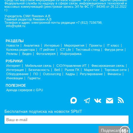
Федеральной службы по надзору в сфере связи, информационных технологий и
массовых коммуникаций (реестровая запись ЭЛ № ФС 77 - 84345 от 26.12.2022
г.).
Учредитель СМИ Янкевич А.В
Главный редактор Янкевич А.В
Телефон и адрес электронной почты редакции +7 (812) 7156798,
info@spbit.ru
РАЗДЕЛЫ
Новости
Аналитика
Интервью
Мероприятия
Проекты
IT класс
Колонка редактора
IT рейтинг
ICT Life
Тестовый стенд
Фигура речи
Релизы
Видео
Фотогалерея
Инфографика
РУБРИКИ
Интернет
Мобильная связь
CIO/Управление ИТ
Фиксированная связь
Интеграция
Безопасность
Веб
Рынок ПК
Маркетинг
Торговые сети
Оборудование
ПО
Outsourcing
Кадры
Регулирование
Финансы
Инновации
Гаджеты
ПОЛЕЗНОЕ
Аренда серверов с GPU
Бесплатная подписка на новости SPbIT