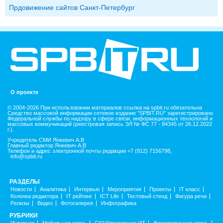
Прдовижение сайтов Санкт-Петербург
О проекте
© 2004-2026 При использовании материалов ссылка на spbit.ru обязательна
Средство массовой информации сетевое издание "SPBIT.RU" зарегистрировано
Федеральной службы по надзору в сфере связи, информационных технологий и
массовых коммуникаций (реестровая запись ЭЛ № ФС 77 - 84345 от 26.12.2022
г.).
Учредитель СМИ Янкевич А.В
Главный редактор Янкевич А.В
Телефон и адрес электронной почты редакции +7 (812) 7156798,
info@spbit.ru
РАЗДЕЛЫ
Новости
Аналитика
Интервью
Мероприятия
Проекты
IT класс
Колонка редактора
IT рейтинг
ICT Life
Тестовый стенд
Фигура речи
Релизы
Видео
Фотогалерея
Инфографика
РУБРИКИ
Интернет
Мобильная связь
CIO/Управление ИТ
Фиксированная связь