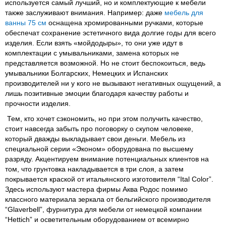
используется самый лучший, но и комплектующие к мебели
также заслуживают внимания. Например: даже
мебель для
ванны 75 см
оснащена хромированными ручками, которые
обеспечат сохранение эстетичного вида долгие годы для всего
изделия. Если взять «мойдодыры», то они уже идут в
комплектации с умывальниками, замена которых не
представляется возможной. Но не стоит беспокоиться, ведь
умывальники Болгарских, Немецких и Испанских
производителей ни у кого не вызывают негативных ощущений, а
лишь позитивные эмоции благодаря качеству работы и
прочности изделия.
Тем, кто хочет сэкономить, но при этом получить качество,
стоит навсегда забыть про поговорку о скупом человеке,
который дважды выкладывает свои деньги. Мебель из
специальной серии «Эконом» оборудована по высшему
разряду. Акцентируем внимание потенциальных клиентов на
том, что грунтовка накладывается в три слоя, а затем
покрывается краской от итальянского изготовителя “Ital Color”.
Здесь используют мастера фирмы Аква Родос помимо
классного материала зеркала от бельгийского производителя
“Glaverbell”, фурнитура для мебели от немецкой компании
“Hettich” и осветительным оборудованием от всемирно