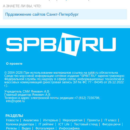
А ЗНАЕТЕ ЛИ ВЫ, ЧТО:
Прдовижение сайтов Санкт-Петербург
О проекте
© 2004-2026 При использовании материалов ссылка на spbit.ru обязательна
Средство массовой информации сетевое издание "SPBIT.RU" зарегистрировано
Федеральной службы по надзору в сфере связи, информационных технологий и
массовых коммуникаций (реестровая запись ЭЛ № ФС 77 - 84345 от 26.12.2022
г.).
Учредитель СМИ Янкевич А.В
Главный редактор Янкевич А.В
Телефон и адрес электронной почты редакции +7 (812) 7156798,
info@spbit.ru
РАЗДЕЛЫ
Новости
Аналитика
Интервью
Мероприятия
Проекты
IT класс
Колонка редактора
IT рейтинг
ICT Life
Тестовый стенд
Фигура речи
Релизы
Видео
Фотогалерея
Инфографика