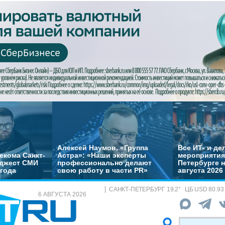
Алексей Наумов, «Группа
Все ИТ- и д
екома Санкт-
Астра»: «Наши эксперты
мероприятия
йджест СМИ
профессионально делают
Петербурге н
 года
свою работу в части PR»
августа 2026
САНКТ-ПЕТЕРБУРГ
19.2
°
ЦБ
USD 80.93
6 АВГУСТА 2026