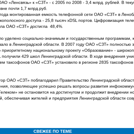
АО «Ленсвязь» к «СЗТ» - с 2005 по 2008 - 3,4 млрд. рублей. В тек
вне почти 1,7 млрд.руб.
 года монтированная емкость телефонной сети ОАО «СЗТ» в Леноб
кополосного доступа - 25,8 тысяч хDSL портов. Цифровизация тел
ала ОАО «СЗТ» достигла 48,4%.
ло уделено социально-значимым и государственным программам,
ало в Ленинградской области. В 2007 году ОАО «СЗТ» полностью 
о приоритетному национальному проекту «Образование» - широкоп
L получили 429 школ Ленинградской области. В ходе внедрения уни
ем таксофонов ОАО «СЗТ» установило в регионе 2835 таксофонов
тор ОАО «СЗТ» поблагодарил Правительство Ленинградской област
ения, позволяющее успешно решать вопросы развития инфокоммун
елеком» не остановится на достигнутом и продолжит внедрении н
й, обеспечивая жителей и предприятия Ленинградской области с
СВЕЖЕЕ ПО ТЕМЕ