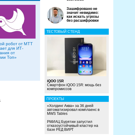
Зашифровано не
значит невидимо:
как искать угрозы
без расшифровки
ТЕСТОВЫЙ СТЕНД
ой робот от МТТ
ает для ИТ-
ания от
ии Топ»
iQOO 15R
Смартфон iQOO 15R: мощь без
компромиссов
ПРОЕКТЫ
б
«Холдинг Аква» за 36 дней
автоматизировал комплаенс в
MWS Tables
РМИАЦ Бурятии запустил
отказоустойчивый кластер на
базе РЕД ВИРТ