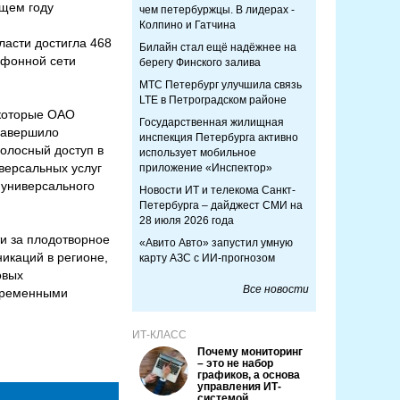
ущем году
чем петербуржцы. В лидерах -
Колпино и Гатчина
ласти достигла 468
Билайн стал ещё надёжнее на
ефонной сети
берегу Финского залива
МТС Петербург улучшила связь
LTE в Петроградском районе
 которые ОАО
Государственная жилищная
завершило
инспекция Петербурга активно
олосный доступ в
использует мобильное
версальных услуг
приложение «Инспектор»
 универсального
Новости ИТ и телекома Санкт-
Петербурга – дайджест СМИ на
28 июля 2026 года
и за плодотворное
«Авито Авто» запустил умную
икаций в регионе,
карту АЗС с ИИ-прогнозом
овых
Все новости
овременными
ИТ-КЛАСС
Почему мониторинг
– это не набор
графиков, а основа
управления ИТ-
системой