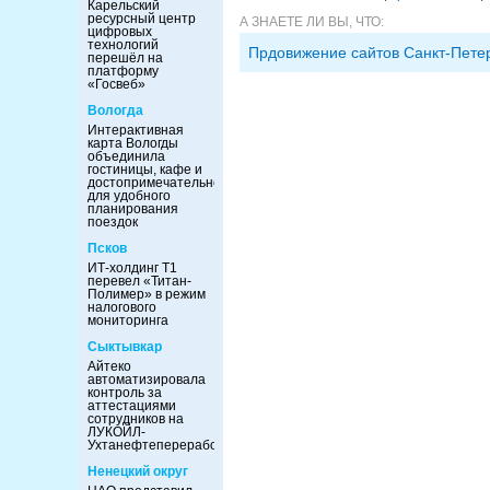
Карельский
ресурсный центр
А ЗНАЕТЕ ЛИ ВЫ, ЧТО:
цифровых
технологий
Прдовижение сайтов Санкт-Пете
перешёл на
платформу
«Госвеб»
Вологда
Интерактивная
карта Вологды
объединила
гостиницы, кафе и
достопримечательности
для удобного
планирования
поездок
Псков
ИТ-холдинг Т1
перевел «Титан-
Полимер» в режим
налогового
мониторинга
Сыктывкар
Айтеко
автоматизировала
контроль за
аттестациями
сотрудников на
ЛУКОЙЛ-
Ухтанефтепереработка
Ненецкий округ