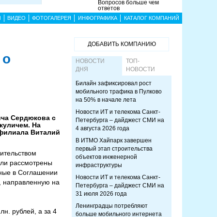
Вопросов больше чем
ответов
Ы
ВИДЕО
ФОТОГАЛЕРЕЯ
ИНФОГРАФИКА
КАТАЛОГ КОМПАНИЙ
ДОБАВИТЬ КОМПАНИЮ
 о
НОВОСТИ
ТОП-
ДНЯ
НОВОСТИ
Билайн зафиксировал рост
мобильного трафика в Пулково
на 50% в начале лета
Новости ИТ и телекома Санкт-
ича Сердюкова с
Петербурга – дайджест СМИ на
куличем. На
4 августа 2026 года
 филиала Виталий
В ИТМО Хайпарк завершен
первый этап строительства
вительством
объектов инженерной
ыли рассмотрены
инфраструктуры
нные в Соглашении
Новости ИТ и телекома Санкт-
, направленную на
Петербурга – дайджест СМИ на
31 июля 2026 года
Ленинградцы потребляют
н. рублей, а за 4
больше мобильного интернета