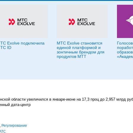
ТС Exolve подключила
МТС Exolve становится
Голосов
ТС ID
единой платформой и
поработ
зонтичным брендом для
образов
продуктов МТТ
«Академ
ской области увеличился в январе-июне на 17,3 проц до 2,957 млрд ру
енный дата-центр
,
Регулирование
АТС