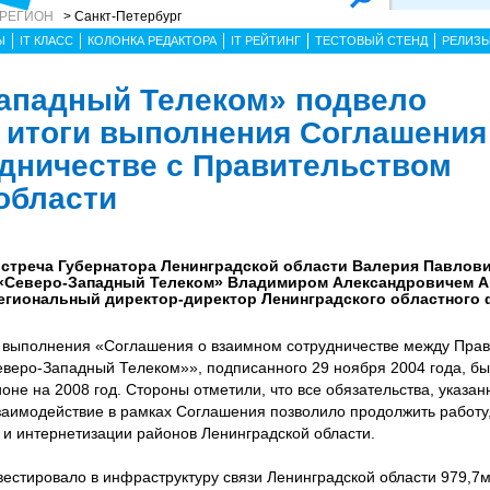
 РЕГИОН
> Санкт-Петербург
Ы
IT КЛАСС
КОЛОНКА РЕДАКТОРА
IT РЕЙТИНГ
ТЕСТОВЫЙ СТЕНД
РЕЛИЗ
ападный Телеком» подвело
итоги выполнения Соглашения
дничестве с Правительством
области
 встреча Губернатора Ленинградской области Валерия Павлов
«Северо-Западный Телеком» Владимиром Александровичем А
региональный директор-директор Ленинградского областного
и выполнения «Соглашения о взаимном сотрудничестве между Пра
еверо-Западный Телеком»», подписанного 29 ноября 2004 года, б
ионе на 2008 год. Стороны отметили, что все обязательства, указа
заимодействие в рамках Соглашения позволило продолжить работу
и интернетизации районов Ленинградской области.
естировало в инфраструктуру связи Ленинградской области 979,7мл