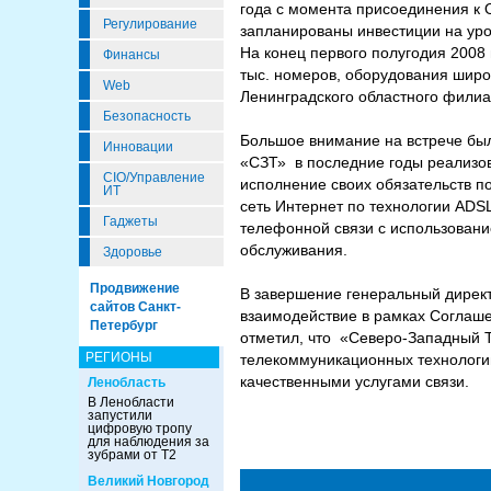
года с момента присоединения к О
Регулирование
запланированы инвестиции на уро
На конец первого полугодия 2008
Финансы
тыс. номеров, оборудования широ
Web
Ленинградского областного фили
Безопасность
Большое внимание на встрече бы
Инновации
«СЗТ» в последние годы реализов
CIO/Управление
исполнение своих обязательств п
ИТ
сеть Интернет по технологии ADS
Гаджеты
телефонной связи с использовани
обслуживания.
Здоровье
Продвижение
В завершение генеральный дирек
сайтов Санкт-
взаимодействие в рамках Соглаш
Петербург
отметил, что «Северо-Западный Т
РЕГИОНЫ
телекоммуникационных технологи
качественными услугами связи.
Ленобласть
В Ленобласти
запустили
цифровую тропу
для наблюдения за
зубрами от Т2
Великий Новгород