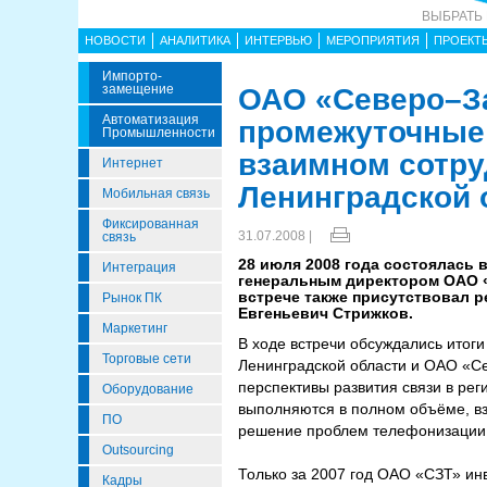
ВЫБРАТЬ
НОВОСТИ
АНАЛИТИКА
ИНТЕРВЬЮ
МЕРОПРИЯТИЯ
ПРОЕКТ
Импорто­
Замещение
ОАО «Северо–З
Автоматизация
промежуточные 
Промышленности
взаимном сотру
Интернет
Ленинградской 
Мобильная связь
Фиксированная
31.07.2008 |
связь
28 июля 2008 года состоялась
Интеграция
генеральным директором ОАО 
встрече также присутствовал 
Рынок ПК
Евгеньевич Стрижков.
Маркетинг
В ходе встречи обсуждались итог
Торговые сети
Ленинградской области и ОАО «С
перспективы развития связи в рег
Оборудование
выполняются в полном объёме, в
ПО
решение проблем телефонизации 
Outsourcing
Только за 2007 год ОАО «СЗТ» инв
Кадры