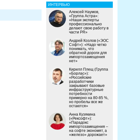
ИНТЕРВЬЮ
Алексей Наумов,
«Группа Астра»:
«Наши эксперты
профессионально
делают свою работу в
части PR»
Андрей Козлов («ЭОС
Софт»): «Надо четко
понимать, что
обратной дороги для
импортозамещения
нет»
Кирилл Плещ (Группа
«Борлас»):
«Российские
разработчики
закрывают базовые
инфраструктурные
потребности
примерно на 80-85 %,
но пробелы все же
остаются»
Анна Кузякина
(«Рексофт»):
«Парадокс
импортозамещения –
на софте экономят, а
«железо» дорожает»