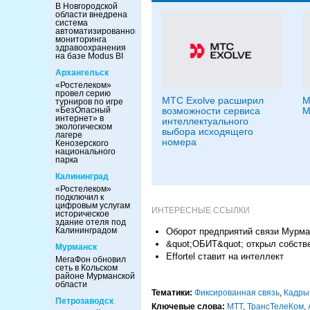
В Новгородской
области внедрена
система
автоматизированного
мониторинга
здравоохранения
на базе Modus BI
Архангельск
«Ростелеком»
провел серию
МТС Exolve расширил
М
турниров по игре
«БезОпасный
возможности сервиса
М
интернет» в
интеллектуального
экологическом
выбора исходящего
лагере
номера
Кенозерского
национального
парка
Калининград
«Ростелеком»
подключил к
цифровым услугам
ИНТЕРЕСНЫЕ ССЫЛКИ
историческое
здание отеля под
Калининградом
Оборот предприятий связи Мурман
&quot;ОБИТ&quot; открыл собств
Мурманск
Effortel ставит на интеллект
МегаФон обновил
сеть в Кольском
районе Мурманской
области
Тематики:
Фиксированная связь
,
Кадры
Петрозаводск
Ключевые слова:
МТТ
,
ТрансТелеКом
,