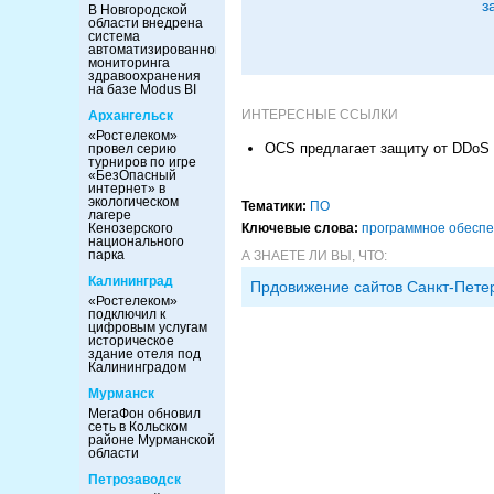
з
В Новгородской
области внедрена
система
автоматизированного
мониторинга
здравоохранения
на базе Modus BI
ИНТЕРЕСНЫЕ ССЫЛКИ
Архангельск
«Ростелеком»
OCS предлагает защиту от DDoS и
провел серию
турниров по игре
«БезОпасный
интернет» в
экологическом
Тематики:
ПО
лагере
Кенозерского
Ключевые слова:
программное обесп
национального
парка
А ЗНАЕТЕ ЛИ ВЫ, ЧТО:
Калининград
Прдовижение сайтов Санкт-Пете
«Ростелеком»
подключил к
цифровым услугам
историческое
здание отеля под
Калининградом
Мурманск
МегаФон обновил
сеть в Кольском
районе Мурманской
области
Петрозаводск