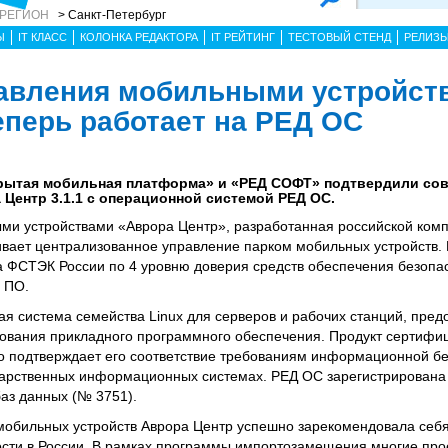
 РЕГИОН
> Санкт-Петербург
Ы
IT КЛАСС
КОЛОНКА РЕДАКТОРА
IT РЕЙТИНГ
ТЕСТОВЫЙ СТЕНД
РЕЛИЗ
авления мобильными устройст
еперь работает на РЕД ОС
крытая мобильная платформа» и «РЕД СОФТ» подтвердили со
Центр 3.1.1 с операционной системой РЕД ОС.
и устройствами «Аврора Центр», разработанная российской ком
вает централизованное управление парком мобильных устройств
ФСТЭК России по 4 уровню доверия средств обеспечения безопасн
о ПО.
я система семейства Linux для серверов и рабочих станций, пре
зования прикладного программного обеспечения. Продукт сертиф
что подтверждает его соответствие требованиям информационной б
ударственных информационных системах. РЕД ОС зарегистрирована
баз данных (№ 3751).
обильных устройств Аврора Центр успешно зарекомендовала себя
ости в России. В рамках программы импортозамещения многие про