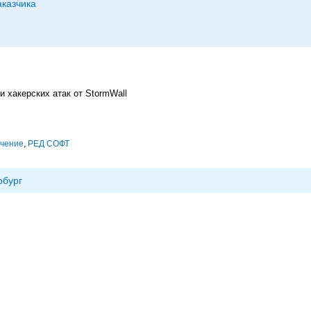
аказчика
 хакерских атак от StormWall
ечение
,
РЕД СОФТ
рбург