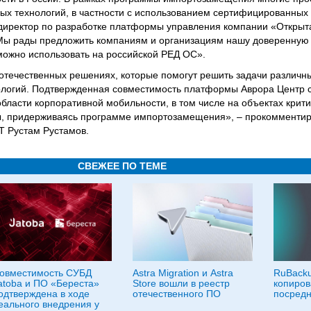
ных технологий, в частности с использованием сертифицированных
 директор по разработке платформы управления компании «Откры
Мы рады предложить компаниям и организациям нашу доверенную
можно использовать на российской РЕД ОС».
отечественных решениях, которые помогут решить задачи различн
ологий. Подтвержденная совместимость платформы Аврора Центр 
области корпоративной мобильности, в том числе на объектах крит
, придерживаясь программе импортозамещения», – прокомментир
Т Рустам Рустамов.
СВЕЖЕЕ ПО ТЕМЕ
овместимость СУБД
Astra Migration и Astra
RuBacku
atoba и ПО «Береста»
Store вошли в реестр
копиров
одтверждена в ходе
отечественного ПО
посредн
еального внедрения у