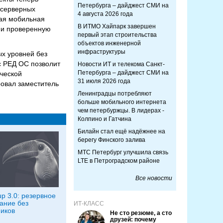
Петербурга – дайджест СМИ на
 серверных
4 августа 2026 года
тая мобильная
В ИТМО Хайпарк завершен
 и проверенную
первый этап строительства
объектов инженерной
инфраструктуры
ых уровней без
с РЕД ОС позволит
Новости ИТ и телекома Санкт-
Петербурга – дайджест СМИ на
ической
31 июля 2026 года
овал заместитель
Ленинградцы потребляют
больше мобильного интернета
чем петербуржцы. В лидерах -
Колпино и Гатчина
Билайн стал ещё надёжнее на
берегу Финского залива
МТС Петербург улучшила связь
LTE в Петроградском районе
Все новости
p 3.0: резервное
ание без
ИТ-КЛАСС
иков
Не сто резюме, а сто
друзей: почему