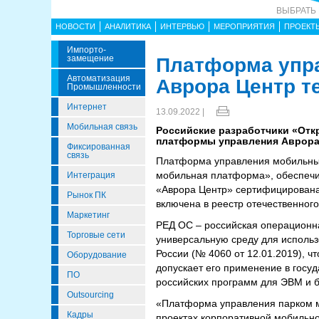
ВЫБРАТЬ
НОВОСТИ
АНАЛИТИКА
ИНТЕРВЬЮ
МЕРОПРИЯТИЯ
ПРОЕКТ
Импорто­
Замещение
Платформа упр
Автоматизация
Аврора Центр т
Промышленности
Интернет
13.09.2022 |
Мобильная связь
Российские разработчики «От
платформы управления Аврора 
Фиксированная
связь
Платформа управления мобильным
мобильная платформа», обеспечи
Интеграция
«Аврора Центр» сертифицирована 
Рынок ПК
включена в реестр отечественног
Маркетинг
РЕД ОС – российская операционна
Торговые сети
универсальную среду для исполь
России (№ 4060 от 12.01.2019), 
Оборудование
допускает его применение в гос
ПО
российских программ для ЭВМ и 
Outsourcing
«Платформа управления парком м
Кадры
проектах корпоративной мобильн