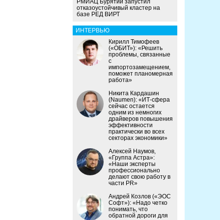
РМИАЦ Бурятии запустил
отказоустойчивый кластер на
базе РЕД ВИРТ
ИНТЕРВЬЮ
Кирилл Тимофеев
(«ОБИТ»): «Решить
проблемы, связанные
с
импортозамещением,
поможет планомерная
работа»
Никита Кардашин
(Naumen): «ИТ-сфера
сейчас остается
одним из немногих
драйверов повышения
эффективности
практически во всех
секторах экономики»
Алексей Наумов,
«Группа Астра»:
«Наши эксперты
профессионально
делают свою работу в
части PR»
Андрей Козлов («ЭОС
Софт»): «Надо четко
понимать, что
обратной дороги для