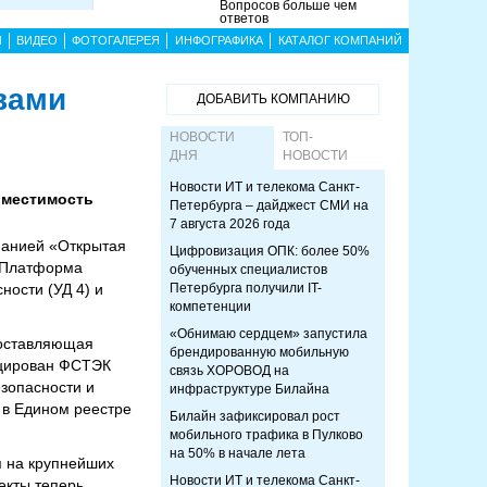
Вопросов больше чем
ответов
Ы
ВИДЕО
ФОТОГАЛЕРЕЯ
ИНФОГРАФИКА
КАТАЛОГ КОМПАНИЙ
вами
ДОБАВИТЬ КОМПАНИЮ
НОВОСТИ
ТОП-
ДНЯ
НОВОСТИ
Новости ИТ и телекома Санкт-
вместимость
Петербурга – дайджест СМИ на
7 августа 2026 года
панией «Открытая
Цифровизация ОПК: более 50%
. Платформа
обученных специалистов
ости (УД 4) и
Петербурга получили IT-
компетенции
«Обнимаю сердцем» запустила
доставляющая
брендированную мобильную
ицирован ФСТЭК
связь ХОРОВОД на
езопасности и
инфраструктуре Билайна
 в Едином реестре
Билайн зафиксировал рост
мобильного трафика в Пулково
на 50% в начале лета
 на крупнейших
Новости ИТ и телекома Санкт-
екты теперь