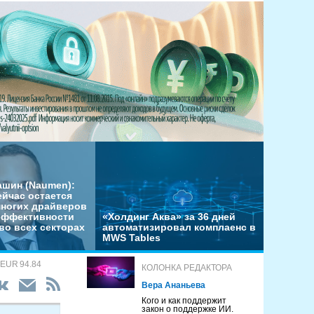
ашин (Naumen):
ейчас остается
многих драйверов
эффективности
«Холдинг Аква» за 36 дней
во всех секторах
автоматизировал комплаенс в
MWS Tables
 EUR 94.84
КОЛОНКА РЕДАКТОРА
Вера Ананьева
Кого и как поддержит
закон о поддержке ИИ.