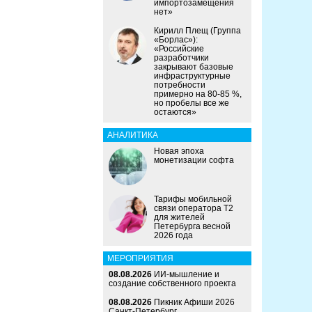
импортозамещения
нет»
Кирилл Плещ (Группа
«Борлас»):
«Российские
разработчики
закрывают базовые
инфраструктурные
потребности
примерно на 80-85 %,
но пробелы все же
остаются»
АНАЛИТИКА
Новая эпоха
монетизации софта
Тарифы мобильной
связи оператора Т2
для жителей
Петербурга весной
2026 года
МЕРОПРИЯТИЯ
08.08.2026
ИИ-мышление и
создание собственного проекта
08.08.2026
Пикник Афиши 2026
Санкт-Петербург