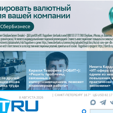
Никита Кард
Кирилл Тимофеев («ОБИТ»):
«ИТ-сфера с
«Решить проблемы,
одним из не
сто друзей:
связанные с
повышения 
ации снова
импортозамещением, поможет
практически 
ынка труда
планомерная работа»
экономики»
САНКТ-ПЕТЕРБУРГ
16.7
°
ЦБ
USD 82.17
8 АВГУСТА 2026