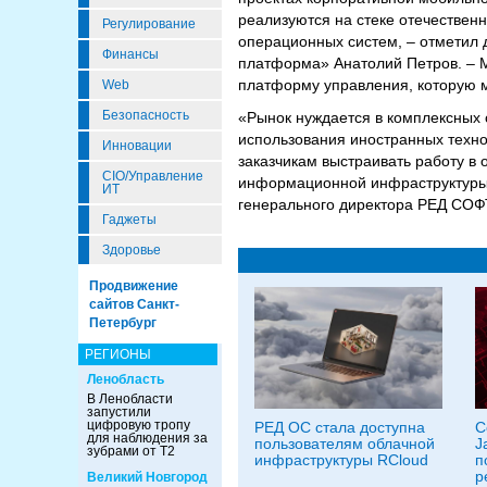
реализуются на стеке отечествен
Регулирование
операционных систем, – отметил
Финансы
платформа» Анатолий Петров. – 
платформу управления, которую 
Web
Безопасность
«Рынок нуждается в комплексных 
использования иностранных техн
Инновации
заказчикам выстраивать работу в 
CIO/Управление
информационной инфраструктуры
ИТ
генерального директора РЕД СОФ
Гаджеты
Здоровье
Продвижение
сайтов Санкт-
Петербург
РЕГИОНЫ
Ленобласть
В Ленобласти
запустили
цифровую тропу
РЕД ОС стала доступна
С
для наблюдения за
пользователям облачной
J
зубрами от Т2
инфраструктуры RCloud
п
р
Великий Новгород