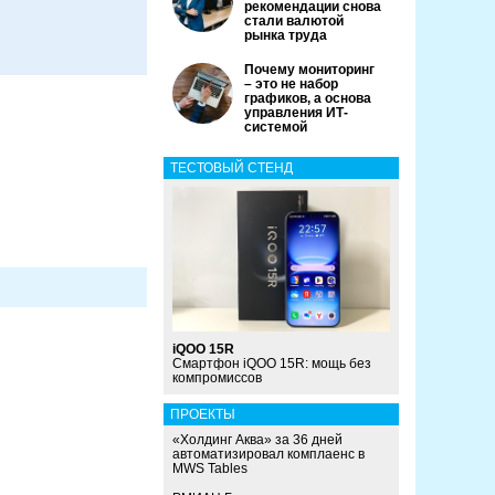
рекомендации снова
стали валютой
рынка труда
Почему мониторинг
– это не набор
графиков, а основа
управления ИТ-
системой
ТЕСТОВЫЙ СТЕНД
iQOO 15R
Смартфон iQOO 15R: мощь без
компромиссов
ПРОЕКТЫ
«Холдинг Аква» за 36 дней
автоматизировал комплаенс в
MWS Tables