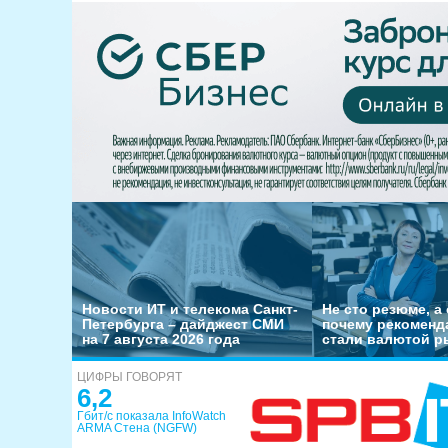
Новости ИТ и телекома Санкт-
Не сто резюме, а 
Петербурга – дайджест СМИ
почему рекоменд
на 7 августа 2026 года
стали валютой р
ЦИФРЫ ГОВОРЯТ
6,2
Гбит/с показала InfoWatch
ARMA Стена (NGFW)