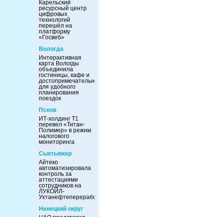
Карельский
ресурсный центр
цифровых
технологий
перешёл на
платформу
«Госвеб»
Вологда
Интерактивная
карта Вологды
объединила
гостиницы, кафе и
достопримечательности
для удобного
планирования
поездок
Псков
ИТ-холдинг Т1
перевел «Титан-
Полимер» в режим
налогового
мониторинга
Сыктывкар
Айтеко
автоматизировала
контроль за
аттестациями
сотрудников на
ЛУКОЙЛ-
Ухтанефтепереработка
Ненецкий округ